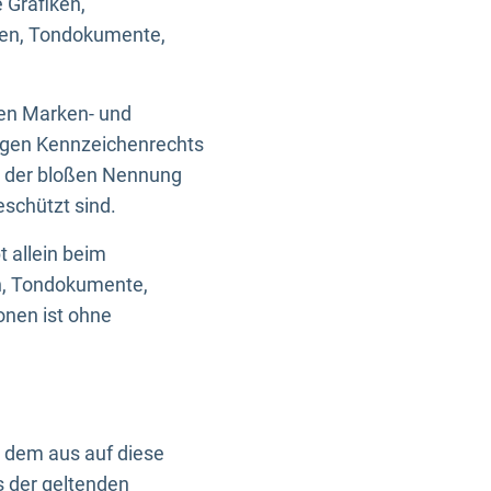
 Grafiken,
ken, Tondokumente,
ten Marken- und
igen Kennzeichenrechts
nd der bloßen Nennung
eschützt sind.
t allein beim
en, Tondokumente,
onen ist ohne
n dem aus auf diese
s der geltenden