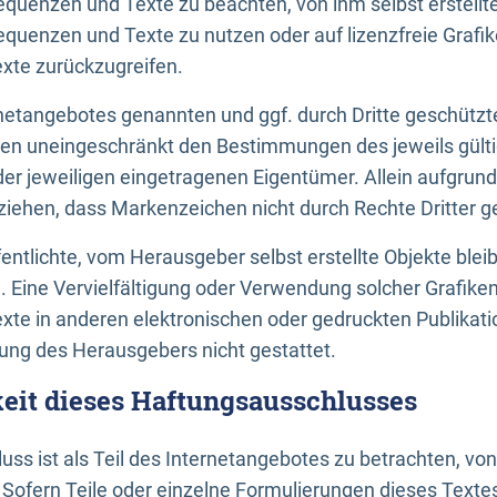
uenzen und Texte zu beachten, von ihm selbst erstellte
uenzen und Texte zu nutzen oder auf lizenzfreie Grafi
xte zurückzugreifen.
ernetangebotes genannten und ggf. durch Dritte geschütz
gen uneingeschränkt den Bestimmungen des jeweils gült
der jeweiligen eingetragenen Eigentümer. Allein aufgru
u ziehen, dass Markenzeichen nicht durch Rechte Dritter g
entlichte, vom Herausgeber selbst erstellte Objekte bleib
. Eine Vervielfältigung oder Verwendung solcher Grafik
te in anderen elektronischen oder gedruckten Publikati
ng des Herausgebers nicht gestattet.
it dieses Haftungsausschlusses
ss ist als Teil des Internetangebotes zu betrachten, vo
 Sofern Teile oder einzelne Formulierungen dieses Texte