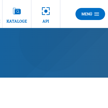
MENÜ
E
KATALOGE
API