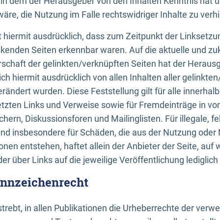
n, in dem der Herausgeber von den Inhalten Kenntnis hat 
re, die Nutzung im Falle rechtswidriger Inhalte zu verh
 hiermit ausdrücklich, dass zum Zeitpunkt der Linksetzun
inkenden Seiten erkennbar waren. Auf die aktuelle und zu
rschaft der gelinkten/verknüpften Seiten hat der Herausge
ich hiermit ausdrücklich von allen Inhalten aller gelinkte
rändert wurden. Diese Feststellung gilt für alle innerhal
tzten Links und Verweise sowie für Fremdeinträge in v
hern, Diskussionsforen und Mailinglisten. Für illegale, f
und insbesondere für Schäden, die aus der Nutzung oder 
nen entstehen, haftet allein der Anbieter der Seite, auf
der über Links auf die jeweilige Veröffentlichung lediglich
ennzeichenrecht
trebt, in allen Publikationen die Urheberrechte der verw