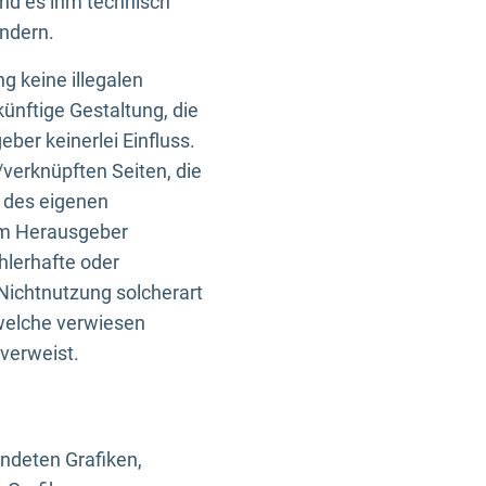
und es ihm technisch
indern.
g keine illegalen
künftige Gestaltung, die
ber keinerlei Einfluss.
n/verknüpften Seiten, die
b des eigenen
om Herausgeber
ehlerhafte oder
Nichtnutzung solcherart
 welche verwiesen
 verweist.
endeten Grafiken,