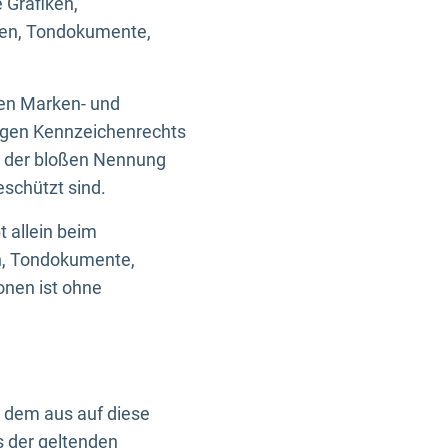
 Grafiken,
ken, Tondokumente,
ten Marken- und
igen Kennzeichenrechts
nd der bloßen Nennung
eschützt sind.
t allein beim
en, Tondokumente,
onen ist ohne
n dem aus auf diese
s der geltenden