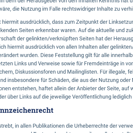
n, in dem der Herausgeber von den Inhalten Kenntnis hat 
re, die Nutzung im Falle rechtswidriger Inhalte zu verh
 hiermit ausdrücklich, dass zum Zeitpunkt der Linksetzun
inkenden Seiten erkennbar waren. Auf die aktuelle und zu
rschaft der gelinkten/verknüpften Seiten hat der Herausge
ich hiermit ausdrücklich von allen Inhalten aller gelinkte
rändert wurden. Diese Feststellung gilt für alle innerhal
tzten Links und Verweise sowie für Fremdeinträge in v
hern, Diskussionsforen und Mailinglisten. Für illegale, f
und insbesondere für Schäden, die aus der Nutzung oder 
nen entstehen, haftet allein der Anbieter der Seite, auf
der über Links auf die jeweilige Veröffentlichung lediglich
ennzeichenrecht
trebt, in allen Publikationen die Urheberrechte der verw