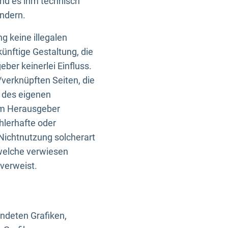
und es ihm technisch
indern.
g keine illegalen
künftige Gestaltung, die
ber keinerlei Einfluss.
n/verknüpften Seiten, die
b des eigenen
om Herausgeber
ehlerhafte oder
Nichtnutzung solcherart
 welche verwiesen
 verweist.
endeten Grafiken,