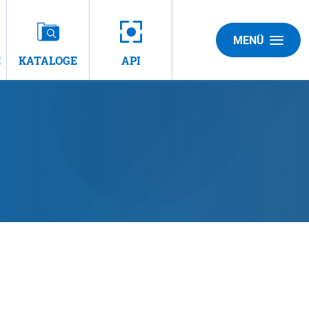
MENÜ
E
KATALOGE
API