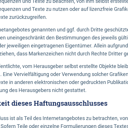
uenzen und Texte zu beachten, von ihm selbst erstellte
uenzen und Texte zu nutzen oder auf lizenzfreie Grafi
xte zurückzugreifen.
ernetangebotes genannten und ggf. durch Dritte geschütz
gen uneingeschränkt den Bestimmungen des jeweils gült
der jeweiligen eingetragenen Eigentümer. Allein aufgru
u ziehen, dass Markenzeichen nicht durch Rechte Dritter g
entlichte, vom Herausgeber selbst erstellte Objekte bleib
. Eine Vervielfältigung oder Verwendung solcher Grafik
te in anderen elektronischen oder gedruckten Publikati
ng des Herausgebers nicht gestattet.
it dieses Haftungsausschlusses
ss ist als Teil des Internetangebotes zu betrachten, vo
 Sofern Teile oder einzelne Formulierungen dieses Texte