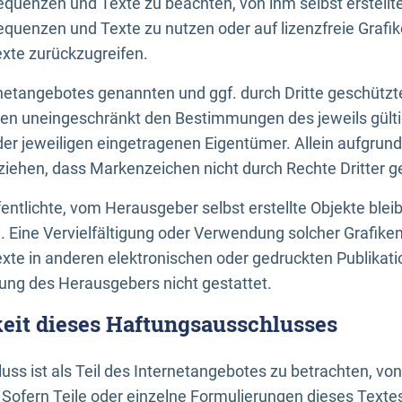
uenzen und Texte zu beachten, von ihm selbst erstellte
uenzen und Texte zu nutzen oder auf lizenzfreie Grafi
xte zurückzugreifen.
ernetangebotes genannten und ggf. durch Dritte geschütz
gen uneingeschränkt den Bestimmungen des jeweils gült
der jeweiligen eingetragenen Eigentümer. Allein aufgru
u ziehen, dass Markenzeichen nicht durch Rechte Dritter g
entlichte, vom Herausgeber selbst erstellte Objekte bleib
. Eine Vervielfältigung oder Verwendung solcher Grafik
te in anderen elektronischen oder gedruckten Publikati
ng des Herausgebers nicht gestattet.
it dieses Haftungsausschlusses
ss ist als Teil des Internetangebotes zu betrachten, vo
 Sofern Teile oder einzelne Formulierungen dieses Texte