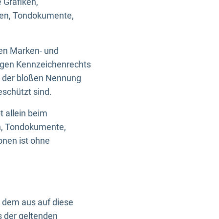
 Grafiken,
ken, Tondokumente,
ten Marken- und
igen Kennzeichenrechts
nd der bloßen Nennung
eschützt sind.
t allein beim
en, Tondokumente,
onen ist ohne
n dem aus auf diese
s der geltenden