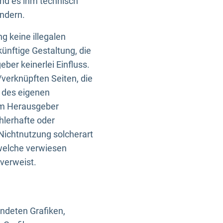
und es ihm technisch
indern.
g keine illegalen
künftige Gestaltung, die
ber keinerlei Einfluss.
n/verknüpften Seiten, die
b des eigenen
om Herausgeber
ehlerhafte oder
Nichtnutzung solcherart
 welche verwiesen
 verweist.
endeten Grafiken,