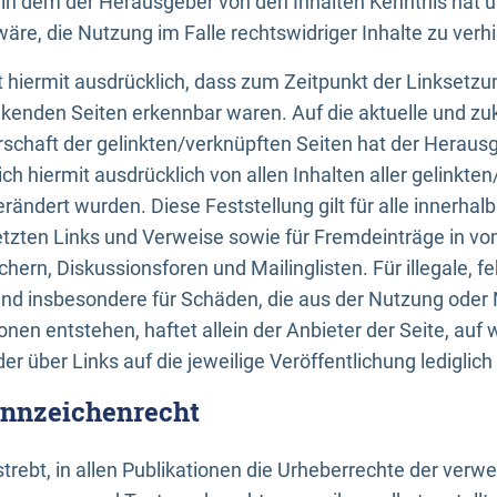
n, in dem der Herausgeber von den Inhalten Kenntnis hat 
re, die Nutzung im Falle rechtswidriger Inhalte zu verh
 hiermit ausdrücklich, dass zum Zeitpunkt der Linksetzun
inkenden Seiten erkennbar waren. Auf die aktuelle und zu
rschaft der gelinkten/verknüpften Seiten hat der Herausge
ich hiermit ausdrücklich von allen Inhalten aller gelinkte
rändert wurden. Diese Feststellung gilt für alle innerhal
tzten Links und Verweise sowie für Fremdeinträge in v
hern, Diskussionsforen und Mailinglisten. Für illegale, f
und insbesondere für Schäden, die aus der Nutzung oder 
nen entstehen, haftet allein der Anbieter der Seite, auf
der über Links auf die jeweilige Veröffentlichung lediglich
ennzeichenrecht
trebt, in allen Publikationen die Urheberrechte der verw