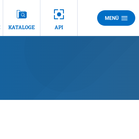
MENÜ
E
KATALOGE
API