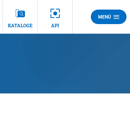
MENÜ
E
KATALOGE
API