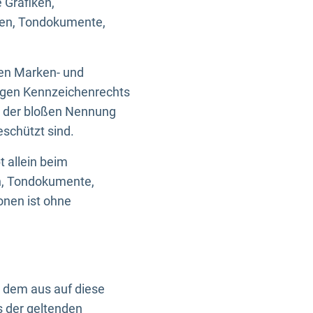
 Grafiken,
ken, Tondokumente,
ten Marken- und
igen Kennzeichenrechts
nd der bloßen Nennung
eschützt sind.
t allein beim
en, Tondokumente,
onen ist ohne
n dem aus auf diese
s der geltenden