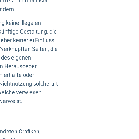
und es ihm technisch
indern.
g keine illegalen
künftige Gestaltung, die
ber keinerlei Einfluss.
n/verknüpften Seiten, die
b des eigenen
om Herausgeber
ehlerhafte oder
Nichtnutzung solcherart
 welche verwiesen
 verweist.
endeten Grafiken,