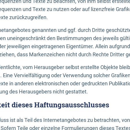
uenzen und Texte zu beachten, von ihm selbst erstellte
uenzen und Texte zu nutzen oder auf lizenzfreie Grafi
xte zurückzugreifen.
ernetangebotes genannten und ggf. durch Dritte geschütz
gen uneingeschränkt den Bestimmungen des jeweils gült
der jeweiligen eingetragenen Eigentümer. Allein aufgru
u ziehen, dass Markenzeichen nicht durch Rechte Dritter g
entlichte, vom Herausgeber selbst erstellte Objekte bleib
. Eine Vervielfältigung oder Verwendung solcher Grafik
te in anderen elektronischen oder gedruckten Publikati
ng des Herausgebers nicht gestattet.
it dieses Haftungsausschlusses
ss ist als Teil des Internetangebotes zu betrachten, vo
 Sofern Teile oder einzelne Formulierungen dieses Texte