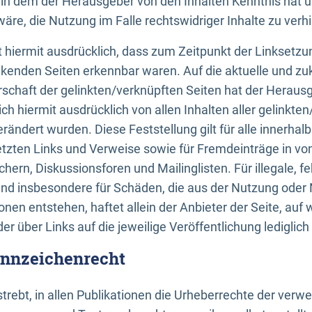
n, in dem der Herausgeber von den Inhalten Kenntnis hat 
re, die Nutzung im Falle rechtswidriger Inhalte zu verh
 hiermit ausdrücklich, dass zum Zeitpunkt der Linksetzun
inkenden Seiten erkennbar waren. Auf die aktuelle und zu
rschaft der gelinkten/verknüpften Seiten hat der Herausge
ich hiermit ausdrücklich von allen Inhalten aller gelinkte
rändert wurden. Diese Feststellung gilt für alle innerhal
tzten Links und Verweise sowie für Fremdeinträge in v
hern, Diskussionsforen und Mailinglisten. Für illegale, f
und insbesondere für Schäden, die aus der Nutzung oder 
nen entstehen, haftet allein der Anbieter der Seite, auf
der über Links auf die jeweilige Veröffentlichung lediglich
ennzeichenrecht
trebt, in allen Publikationen die Urheberrechte der verw