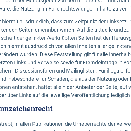
n, in dem der Herausgeber von den Inhalten Kenntnis hat 
re, die Nutzung im Falle rechtswidriger Inhalte zu verh
 hiermit ausdrücklich, dass zum Zeitpunkt der Linksetzun
inkenden Seiten erkennbar waren. Auf die aktuelle und zu
rschaft der gelinkten/verknüpften Seiten hat der Herausge
ich hiermit ausdrücklich von allen Inhalten aller gelinkte
rändert wurden. Diese Feststellung gilt für alle innerhal
tzten Links und Verweise sowie für Fremdeinträge in v
hern, Diskussionsforen und Mailinglisten. Für illegale, f
und insbesondere für Schäden, die aus der Nutzung oder 
nen entstehen, haftet allein der Anbieter der Seite, auf
der über Links auf die jeweilige Veröffentlichung lediglich
ennzeichenrecht
trebt, in allen Publikationen die Urheberrechte der verw