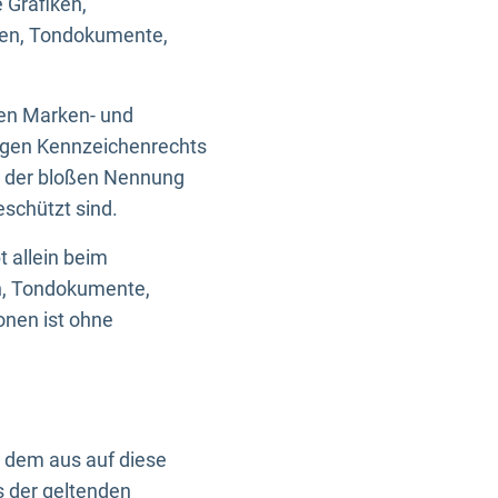
 Grafiken,
ken, Tondokumente,
ten Marken- und
igen Kennzeichenrechts
nd der bloßen Nennung
eschützt sind.
t allein beim
en, Tondokumente,
onen ist ohne
n dem aus auf diese
s der geltenden