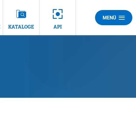
MENÜ
E
KATALOGE
API