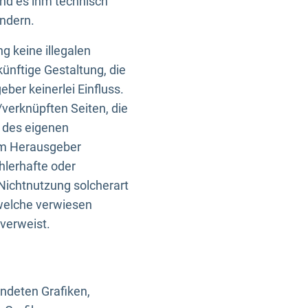
und es ihm technisch
indern.
g keine illegalen
künftige Gestaltung, die
ber keinerlei Einfluss.
n/verknüpften Seiten, die
b des eigenen
om Herausgeber
ehlerhafte oder
Nichtnutzung solcherart
 welche verwiesen
 verweist.
endeten Grafiken,