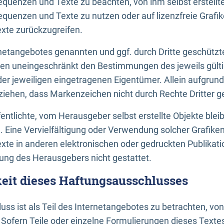
uenzen und Texte zu beachten, von ihm selbst erstellte
uenzen und Texte zu nutzen oder auf lizenzfreie Grafi
xte zurückzugreifen.
ernetangebotes genannten und ggf. durch Dritte geschütz
gen uneingeschränkt den Bestimmungen des jeweils gült
der jeweiligen eingetragenen Eigentümer. Allein aufgru
u ziehen, dass Markenzeichen nicht durch Rechte Dritter g
entlichte, vom Herausgeber selbst erstellte Objekte bleib
. Eine Vervielfältigung oder Verwendung solcher Grafik
te in anderen elektronischen oder gedruckten Publikati
ng des Herausgebers nicht gestattet.
it dieses Haftungsausschlusses
ss ist als Teil des Internetangebotes zu betrachten, vo
 Sofern Teile oder einzelne Formulierungen dieses Texte