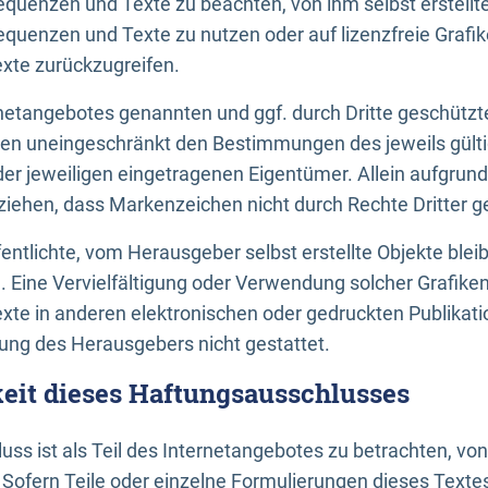
uenzen und Texte zu beachten, von ihm selbst erstellte
uenzen und Texte zu nutzen oder auf lizenzfreie Grafi
xte zurückzugreifen.
ernetangebotes genannten und ggf. durch Dritte geschütz
gen uneingeschränkt den Bestimmungen des jeweils gült
der jeweiligen eingetragenen Eigentümer. Allein aufgru
u ziehen, dass Markenzeichen nicht durch Rechte Dritter g
entlichte, vom Herausgeber selbst erstellte Objekte bleib
. Eine Vervielfältigung oder Verwendung solcher Grafik
te in anderen elektronischen oder gedruckten Publikati
ng des Herausgebers nicht gestattet.
it dieses Haftungsausschlusses
ss ist als Teil des Internetangebotes zu betrachten, vo
 Sofern Teile oder einzelne Formulierungen dieses Texte