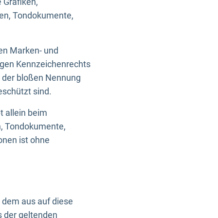
 Grafiken,
ken, Tondokumente,
ten Marken- und
igen Kennzeichenrechts
nd der bloßen Nennung
eschützt sind.
t allein beim
en, Tondokumente,
onen ist ohne
n dem aus auf diese
s der geltenden