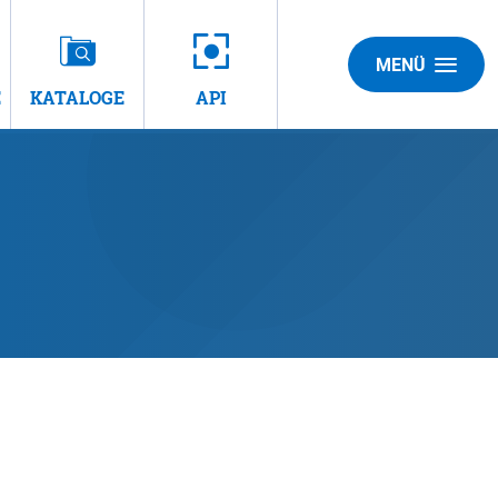
MENÜ
E
KATALOGE
API