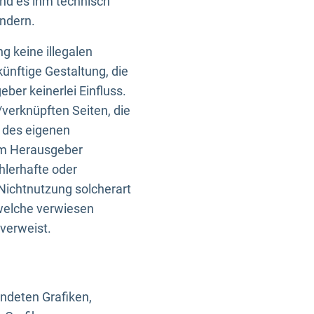
und es ihm technisch
indern.
g keine illegalen
künftige Gestaltung, die
ber keinerlei Einfluss.
n/verknüpften Seiten, die
b des eigenen
om Herausgeber
ehlerhafte oder
Nichtnutzung solcherart
 welche verwiesen
 verweist.
endeten Grafiken,