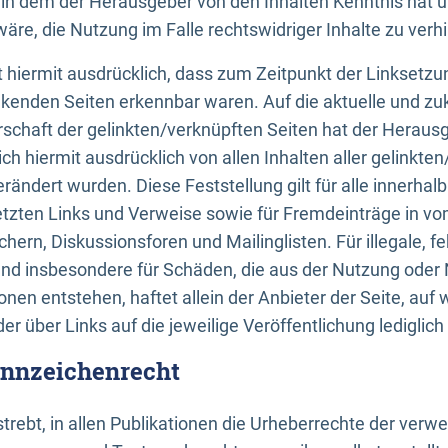
n, in dem der Herausgeber von den Inhalten Kenntnis hat 
re, die Nutzung im Falle rechtswidriger Inhalte zu verh
 hiermit ausdrücklich, dass zum Zeitpunkt der Linksetzun
inkenden Seiten erkennbar waren. Auf die aktuelle und zu
rschaft der gelinkten/verknüpften Seiten hat der Herausge
ich hiermit ausdrücklich von allen Inhalten aller gelinkte
rändert wurden. Diese Feststellung gilt für alle innerhal
tzten Links und Verweise sowie für Fremdeinträge in v
hern, Diskussionsforen und Mailinglisten. Für illegale, f
und insbesondere für Schäden, die aus der Nutzung oder 
nen entstehen, haftet allein der Anbieter der Seite, auf
der über Links auf die jeweilige Veröffentlichung lediglich
ennzeichenrecht
trebt, in allen Publikationen die Urheberrechte der verw