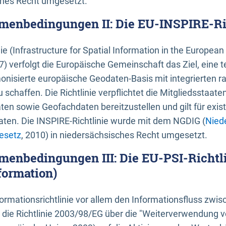
ches Recht umgesetzt.
menbedingungen II: Die EU-INSPIRE-Ri
nie (Infrastructure for Spatial Information in the Europe
) verfolgt die Europäische Gemeinschaft das Ziel, eine t
nisierte europäische Geodaten-Basis mit integrierten
 schaffen. Die Richtlinie verpflichtet die Mitgliedsstaate
n sowie Geofachdaten bereitzustellen und gilt für existi
ten. Die INSPIRE-Richtlinie wurde mit dem NGDIG (
Nied
esetz
, 2010) in niedersächsisches Recht umgesetzt.
menbedingungen III: Die EU-PSI-Richtli
formation)
rmationsrichtlinie vor allem den Informationsfluss zwi
lt die Richtlinie 2003/98/EG über die "Weiterverwendung 