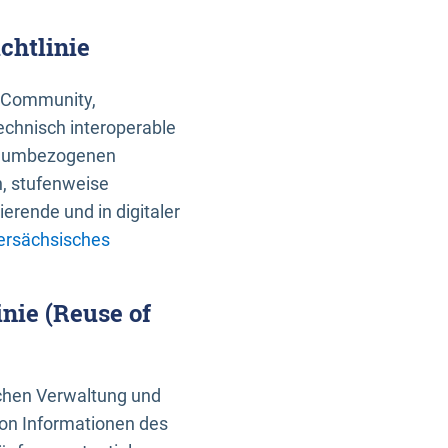
chtlinie
an Community,
echnisch interoperable
 raumbezogenen
n, stufenweise
erende und in digitaler
ersächsisches
nie (Reuse of
schen Verwaltung und
von Informationen des