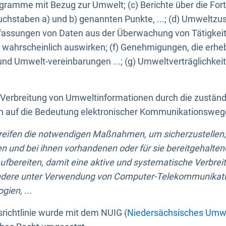
ogramme mit Bezug zur Umwelt; (c) Berichte über die Forts
hstaben a) und b) genannten Punkte, ...; (d) Umweltzusta
sungen von Daten aus der Überwachung von Tätigkeiten
wahrscheinlich auswirken; (f) Genehmigungen, die erhe
und Umwelt-vereinbarungen ...; (g) Umweltverträglichke
n Verbreitung von Umweltinformationen durch die zustän
lich auf die Bedeutung elektronischer Kommunikationswe
greifen die notwendigen Maßnahmen, um sicherzustellen,
n und bei ihnen vorhandenen oder für sie bereitgehalte
bereiten, damit eine aktive und systematische Verbreitu
ondere unter Verwendung von Computer-Telekommunikat
gien, ...
richtlinie wurde mit dem NUIG (
Niedersächsisches Umwe