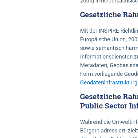
2006) in niedersächsis
Gesetzliche Rah
Mit der INSPIRE-Richtli
Europäische Union, 2007
sowie semantisch harmo
Informationsdiensten zu
Metadaten, Geobasisdate
Form vorliegende Geoda
Geodateninfrastrukturg
Gesetzliche Rah
Public Sector In
Während die Umweltinfo
Bürgern adressiert, zie