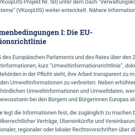
KoopUIS-Projekt Nr. 50) unter dem Dach “Verwaltungsk
eme” (VKoopUIS) weiter entwickelt. Nähere Informatione
menbedingungen I: Die EU-
onsrichtlinie
EG des Europäischen Parlaments und des Rates über den 
tinformationen, kurz "Umweltinformationsrichtlinie", dok
Behörden in der Pflicht sieht, ihre Arbeit transparent zu 
den Umweltinformationen zu verbreiten. Neben erhöhte
ördlichen Umweltinformationen und Umweltdaten, werd
wusstsein bei den Bürgern und Bürgerinnen Europas als 
inie legt die Informationen fest, die zugänglich zu machen 
völkerrechtlicher Verträge, Übereinkünfte und Vereinbaru
onaler, regionaler oder lokaler Rechtsvorschriften über di