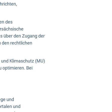
hrichten,
en des
ersächsische
es über den Zugang der
u den rechtlichen
e und Klimaschutz (MU)
u optimieren. Bei
ege und
rtalen und