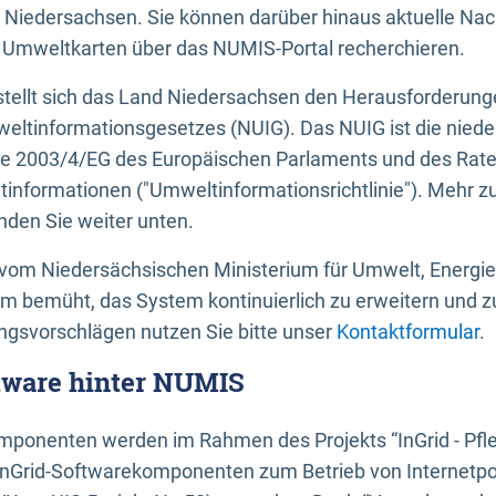
 Niedersachsen. Sie können darüber hinaus aktuelle Nac
mweltkarten über das NUMIS-Portal recherchieren.
tellt sich das Land Niedersachsen den Herausforderung
ltinformationsgesetzes (NUIG). Das NUIG ist die nied
ie 2003/4/EG des Europäischen Parlaments und des Rat
tinformationen ("Umweltinformationsrichtlinie"). Mehr z
den Sie weiter unten.
vom Niedersächsischen Ministerium für Umwelt, Energi
um bemüht, das System kontinuierlich zu erweitern und z
gsvorschlägen nutzen Sie bitte unser
Kontaktformular
.
ftware hinter NUMIS
ponenten werden im Rahmen des Projekts “InGrid - Pfl
InGrid-Softwarekomponenten zum Betrieb von Internetpo