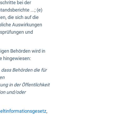
chritte bei der
ndsberichte ...; (e)
, die sich auf die
bliche Auswirkungen
itsprüfungen und
digen Behörden wird in
ge hingewiesen:
 dass Behörden die für
nen
ng in der Öffentlichkeit
ion und/oder
ltinformationsgesetz
,