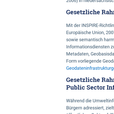
2006) in niedersächsis
Gesetzliche Rah
Mit der INSPIRE-Richtli
Europäische Union, 2007
sowie semantisch harmo
Informationsdiensten zu
Metadaten, Geobasisdate
Form vorliegende Geoda
Geodateninfrastrukturg
Gesetzliche Rah
Public Sector In
Während die Umweltinfo
Bürgern adressiert, zie