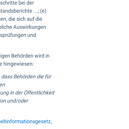
chritte bei der
ndsberichte ...; (e)
, die sich auf die
bliche Auswirkungen
itsprüfungen und
digen Behörden wird in
ge hingewiesen:
 dass Behörden die für
nen
ng in der Öffentlichkeit
ion und/oder
ltinformationsgesetz
,