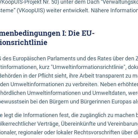
KoopUIS-Projekt Nr. 50) unter dem Dach “Verwaltungsk
eme” (VKoopUIS) weiter entwickelt. Nähere Informatione
menbedingungen I: Die EU-
onsrichtlinie
EG des Europäischen Parlaments und des Rates über den 
tinformationen, kurz "Umweltinformationsrichtlinie", dok
Behörden in der Pflicht sieht, ihre Arbeit transparent zu 
den Umweltinformationen zu verbreiten. Neben erhöhte
ördlichen Umweltinformationen und Umweltdaten, werd
wusstsein bei den Bürgern und Bürgerinnen Europas als 
inie legt die Informationen fest, die zugänglich zu machen 
völkerrechtlicher Verträge, Übereinkünfte und Vereinbaru
onaler, regionaler oder lokaler Rechtsvorschriften über di