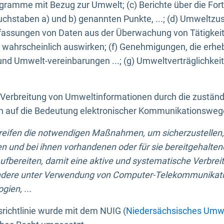
ogramme mit Bezug zur Umwelt; (c) Berichte über die Forts
hstaben a) und b) genannten Punkte, ...; (d) Umweltzusta
sungen von Daten aus der Überwachung von Tätigkeiten
wahrscheinlich auswirken; (f) Genehmigungen, die erhe
und Umwelt-vereinbarungen ...; (g) Umweltverträglichke
n Verbreitung von Umweltinformationen durch die zustän
lich auf die Bedeutung elektronischer Kommunikationswe
greifen die notwendigen Maßnahmen, um sicherzustellen,
n und bei ihnen vorhandenen oder für sie bereitgehalte
bereiten, damit eine aktive und systematische Verbreitu
ondere unter Verwendung von Computer-Telekommunikat
gien, ...
richtlinie wurde mit dem NUIG (
Niedersächsisches Umwe