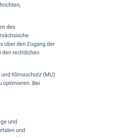
hrichten,
en des
ersächsische
es über den Zugang der
u den rechtlichen
e und Klimaschutz (MU)
u optimieren. Bei
ege und
rtalen und