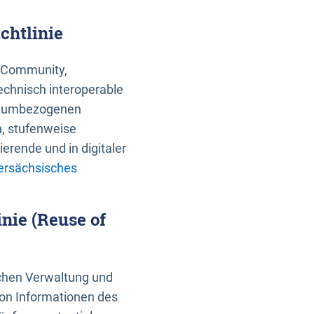
chtlinie
an Community,
echnisch interoperable
 raumbezogenen
n, stufenweise
erende und in digitaler
ersächsisches
nie (Reuse of
schen Verwaltung und
von Informationen des