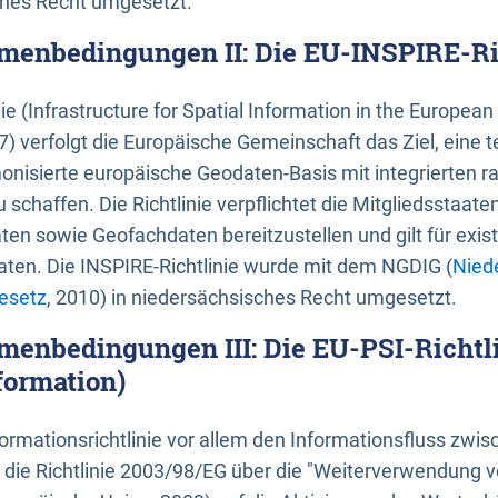
ches Recht umgesetzt.
menbedingungen II: Die EU-INSPIRE-Ri
nie (Infrastructure for Spatial Information in the Europe
) verfolgt die Europäische Gemeinschaft das Ziel, eine t
nisierte europäische Geodaten-Basis mit integrierten
 schaffen. Die Richtlinie verpflichtet die Mitgliedsstaate
n sowie Geofachdaten bereitzustellen und gilt für existi
ten. Die INSPIRE-Richtlinie wurde mit dem NGDIG (
Nied
esetz
, 2010) in niedersächsisches Recht umgesetzt.
menbedingungen III: Die EU-PSI-Richtli
formation)
rmationsrichtlinie vor allem den Informationsfluss zwi
lt die Richtlinie 2003/98/EG über die "Weiterverwendung 