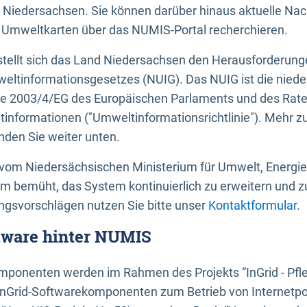
 Niedersachsen. Sie können darüber hinaus aktuelle Nac
mweltkarten über das NUMIS-Portal recherchieren.
tellt sich das Land Niedersachsen den Herausforderung
ltinformationsgesetzes (NUIG). Das NUIG ist die nied
ie 2003/4/EG des Europäischen Parlaments und des Rat
tinformationen ("Umweltinformationsrichtlinie"). Mehr z
den Sie weiter unten.
vom Niedersächsischen Ministerium für Umwelt, Energi
um bemüht, das System kontinuierlich zu erweitern und z
gsvorschlägen nutzen Sie bitte unser
Kontaktformular
.
ftware hinter NUMIS
ponenten werden im Rahmen des Projekts “InGrid - Pfl
InGrid-Softwarekomponenten zum Betrieb von Internetpo