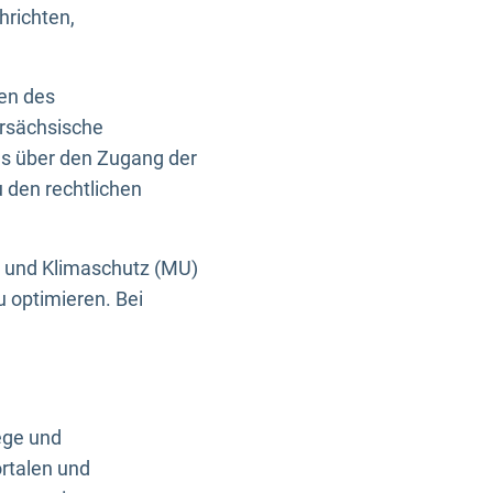
hrichten,
en des
ersächsische
es über den Zugang der
u den rechtlichen
e und Klimaschutz (MU)
u optimieren. Bei
ege und
rtalen und