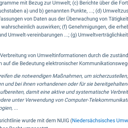
ogramme mit Bezug zur Umwelt; (c) Berichte über die Forts
hstaben a) und b) genannten Punkte, ...; (d) Umweltzusta
sungen von Daten aus der Überwachung von Tätigkeiten
wahrscheinlich auswirken; (f) Genehmigungen, die erhe
und Umwelt-vereinbarungen ...; (g) Umweltverträglichke
n Verbreitung von Umweltinformationen durch die zustän
lich auf die Bedeutung elektronischer Kommunikationswe
greifen die notwendigen Maßnahmen, um sicherzustellen,
n und bei ihnen vorhandenen oder für sie bereitgehalte
bereiten, damit eine aktive und systematische Verbreitu
ondere unter Verwendung von Computer-Telekommunikat
gien, ...
richtlinie wurde mit dem NUIG (
Niedersächsisches Umwe