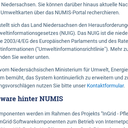
 Niedersachsen. Sie können darüber hinaus aktuelle Nac
mweltkarten über das NUMIS-Portal recherchieren.
tellt sich das Land Niedersachsen den Herausforderung
ltinformationsgesetzes (NUIG). Das NUIG ist die nied
ie 2003/4/EG des Europäischen Parlaments und des Rat
tinformationen ("Umweltinformationsrichtlinie"). Mehr z
den Sie weiter unten.
vom Niedersächsischen Ministerium für Umwelt, Energi
um bemüht, das System kontinuierlich zu erweitern und z
gsvorschlägen nutzen Sie bitte unser
Kontaktformular
.
ftware hinter NUMIS
ponenten werden im Rahmen des Projekts “InGrid - Pfl
InGrid-Softwarekomponenten zum Betrieb von Internetpo