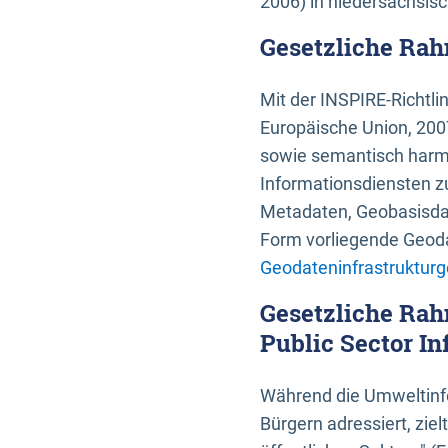
2006) in niedersächsis
Gesetzliche Rah
Mit der INSPIRE-Richtli
Europäische Union, 2007
sowie semantisch harmo
Informationsdiensten zu
Metadaten, Geobasisdate
Form vorliegende Geoda
Geodateninfrastrukturg
Gesetzliche Rah
Public Sector In
Während die Umweltinfo
Bürgern adressiert, zie