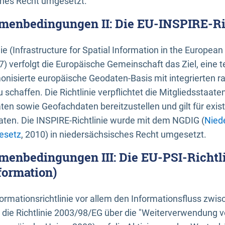
ches Recht umgesetzt.
menbedingungen II: Die EU-INSPIRE-Ri
nie (Infrastructure for Spatial Information in the Europe
) verfolgt die Europäische Gemeinschaft das Ziel, eine t
nisierte europäische Geodaten-Basis mit integrierten
 schaffen. Die Richtlinie verpflichtet die Mitgliedsstaate
n sowie Geofachdaten bereitzustellen und gilt für existi
ten. Die INSPIRE-Richtlinie wurde mit dem NGDIG (
Nied
esetz
, 2010) in niedersächsisches Recht umgesetzt.
menbedingungen III: Die EU-PSI-Richtli
formation)
rmationsrichtlinie vor allem den Informationsfluss zwi
lt die Richtlinie 2003/98/EG über die "Weiterverwendung 