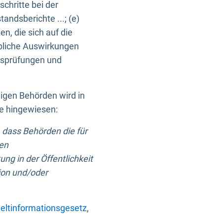
chritte bei der
ndsberichte ...; (e)
, die sich auf die
bliche Auswirkungen
itsprüfungen und
digen Behörden wird in
ge hingewiesen:
 dass Behörden die für
nen
ng in der Öffentlichkeit
ion und/oder
ltinformationsgesetz
,