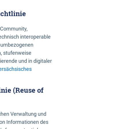
chtlinie
an Community,
echnisch interoperable
 raumbezogenen
n, stufenweise
erende und in digitaler
ersächsisches
nie (Reuse of
schen Verwaltung und
von Informationen des