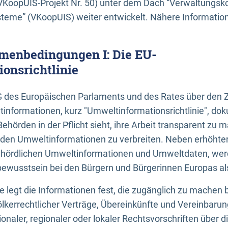
KoopUIS-Projekt Nr. 50) unter dem Dach “Verwaltungsk
eme” (VKoopUIS) weiter entwickelt. Nähere Informatione
menbedingungen I: Die EU-
onsrichtlinie
EG des Europäischen Parlaments und des Rates über den 
tinformationen, kurz "Umweltinformationsrichtlinie", dok
Behörden in der Pflicht sieht, ihre Arbeit transparent zu 
den Umweltinformationen zu verbreiten. Neben erhöhte
ördlichen Umweltinformationen und Umweltdaten, werd
wusstsein bei den Bürgern und Bürgerinnen Europas als 
inie legt die Informationen fest, die zugänglich zu machen 
völkerrechtlicher Verträge, Übereinkünfte und Vereinbaru
onaler, regionaler oder lokaler Rechtsvorschriften über di