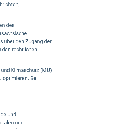
hrichten,
en des
ersächsische
es über den Zugang der
u den rechtlichen
e und Klimaschutz (MU)
u optimieren. Bei
ege und
rtalen und