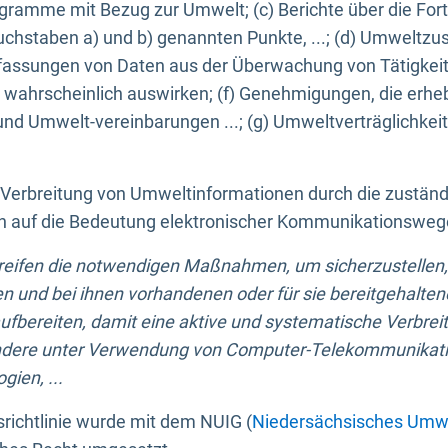
ogramme mit Bezug zur Umwelt; (c) Berichte über die Forts
hstaben a) und b) genannten Punkte, ...; (d) Umweltzusta
sungen von Daten aus der Überwachung von Tätigkeiten
wahrscheinlich auswirken; (f) Genehmigungen, die erhe
und Umwelt-vereinbarungen ...; (g) Umweltverträglichke
n Verbreitung von Umweltinformationen durch die zustän
lich auf die Bedeutung elektronischer Kommunikationswe
greifen die notwendigen Maßnahmen, um sicherzustellen,
n und bei ihnen vorhandenen oder für sie bereitgehalte
bereiten, damit eine aktive und systematische Verbreitu
ondere unter Verwendung von Computer-Telekommunikat
gien, ...
richtlinie wurde mit dem NUIG (
Niedersächsisches Umwe