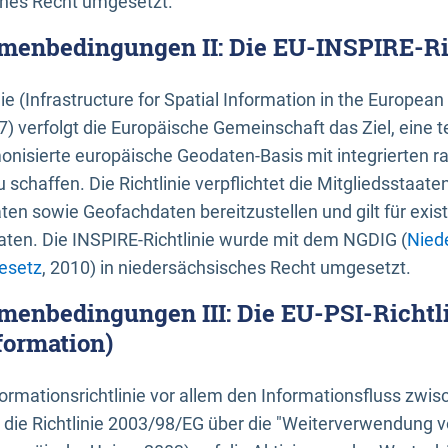
ches Recht umgesetzt.
menbedingungen II: Die EU-INSPIRE-Ri
nie (Infrastructure for Spatial Information in the Europe
) verfolgt die Europäische Gemeinschaft das Ziel, eine t
nisierte europäische Geodaten-Basis mit integrierten
 schaffen. Die Richtlinie verpflichtet die Mitgliedsstaate
n sowie Geofachdaten bereitzustellen und gilt für existi
ten. Die INSPIRE-Richtlinie wurde mit dem NGDIG (
Nied
esetz
, 2010) in niedersächsisches Recht umgesetzt.
menbedingungen III: Die EU-PSI-Richtli
formation)
rmationsrichtlinie vor allem den Informationsfluss zwi
lt die Richtlinie 2003/98/EG über die "Weiterverwendung 