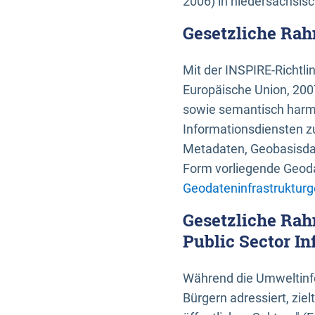
2006) in niedersächsis
Gesetzliche Rah
Mit der INSPIRE-Richtli
Europäische Union, 2007
sowie semantisch harmo
Informationsdiensten zu
Metadaten, Geobasisdate
Form vorliegende Geoda
Geodateninfrastrukturg
Gesetzliche Rah
Public Sector In
Während die Umweltinfo
Bürgern adressiert, zie