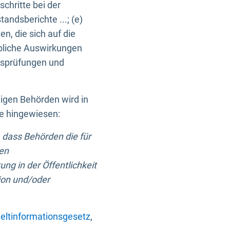
chritte bei der
ndsberichte ...; (e)
, die sich auf die
bliche Auswirkungen
itsprüfungen und
digen Behörden wird in
ge hingewiesen:
 dass Behörden die für
nen
ng in der Öffentlichkeit
ion und/oder
ltinformationsgesetz
,