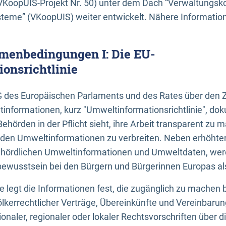
KoopUIS-Projekt Nr. 50) unter dem Dach “Verwaltungsk
eme” (VKoopUIS) weiter entwickelt. Nähere Informatione
menbedingungen I: Die EU-
onsrichtlinie
EG des Europäischen Parlaments und des Rates über den 
tinformationen, kurz "Umweltinformationsrichtlinie", dok
Behörden in der Pflicht sieht, ihre Arbeit transparent zu 
den Umweltinformationen zu verbreiten. Neben erhöhte
ördlichen Umweltinformationen und Umweltdaten, werd
wusstsein bei den Bürgern und Bürgerinnen Europas als 
inie legt die Informationen fest, die zugänglich zu machen 
völkerrechtlicher Verträge, Übereinkünfte und Vereinbaru
onaler, regionaler oder lokaler Rechtsvorschriften über di