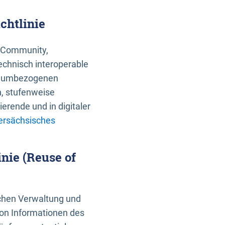
chtlinie
an Community,
echnisch interoperable
 raumbezogenen
n, stufenweise
erende und in digitaler
ersächsisches
nie (Reuse of
schen Verwaltung und
von Informationen des