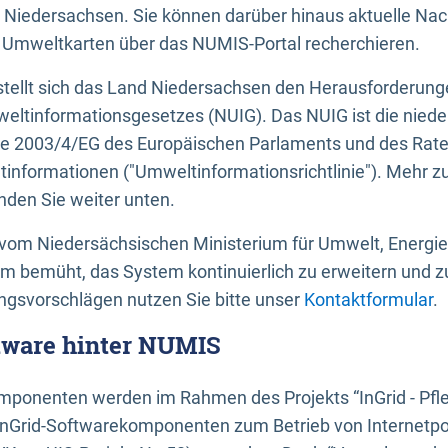
 Niedersachsen. Sie können darüber hinaus aktuelle Nac
mweltkarten über das NUMIS-Portal recherchieren.
tellt sich das Land Niedersachsen den Herausforderung
ltinformationsgesetzes (NUIG). Das NUIG ist die nied
ie 2003/4/EG des Europäischen Parlaments und des Rat
tinformationen ("Umweltinformationsrichtlinie"). Mehr z
den Sie weiter unten.
vom Niedersächsischen Ministerium für Umwelt, Energi
um bemüht, das System kontinuierlich zu erweitern und z
gsvorschlägen nutzen Sie bitte unser
Kontaktformular
.
ftware hinter NUMIS
ponenten werden im Rahmen des Projekts “InGrid - Pfl
InGrid-Softwarekomponenten zum Betrieb von Internetpo