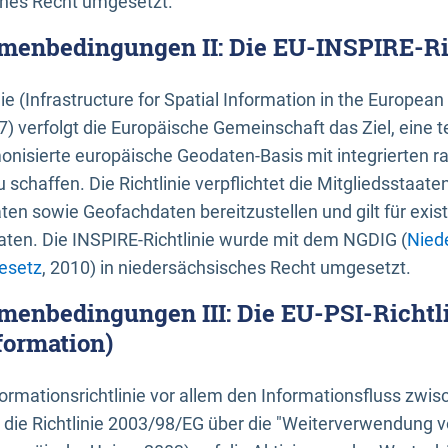
ches Recht umgesetzt.
menbedingungen II: Die EU-INSPIRE-Ri
nie (Infrastructure for Spatial Information in the Europe
) verfolgt die Europäische Gemeinschaft das Ziel, eine t
nisierte europäische Geodaten-Basis mit integrierten
 schaffen. Die Richtlinie verpflichtet die Mitgliedsstaate
n sowie Geofachdaten bereitzustellen und gilt für existi
ten. Die INSPIRE-Richtlinie wurde mit dem NGDIG (
Nied
esetz
, 2010) in niedersächsisches Recht umgesetzt.
menbedingungen III: Die EU-PSI-Richtli
formation)
rmationsrichtlinie vor allem den Informationsfluss zwi
lt die Richtlinie 2003/98/EG über die "Weiterverwendung 