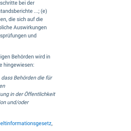
chritte bei der
ndsberichte ...; (e)
, die sich auf die
bliche Auswirkungen
itsprüfungen und
digen Behörden wird in
ge hingewiesen:
 dass Behörden die für
nen
ng in der Öffentlichkeit
ion und/oder
ltinformationsgesetz
,