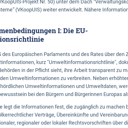
KoopUIS-Projekt Nr. 50) unter dem Dach “Verwaltungsk
eme” (VKoopUIS) weiter entwickelt. Nähere Informatione
menbedingungen I: Die EU-
onsrichtlinie
EG des Europäischen Parlaments und des Rates über den 
tinformationen, kurz "Umweltinformationsrichtlinie", dok
Behörden in der Pflicht sieht, ihre Arbeit transparent zu 
den Umweltinformationen zu verbreiten. Neben erhöhte
ördlichen Umweltinformationen und Umweltdaten, werd
wusstsein bei den Bürgern und Bürgerinnen Europas als 
inie legt die Informationen fest, die zugänglich zu machen 
völkerrechtlicher Verträge, Übereinkünfte und Vereinbaru
onaler, regionaler oder lokaler Rechtsvorschriften über di