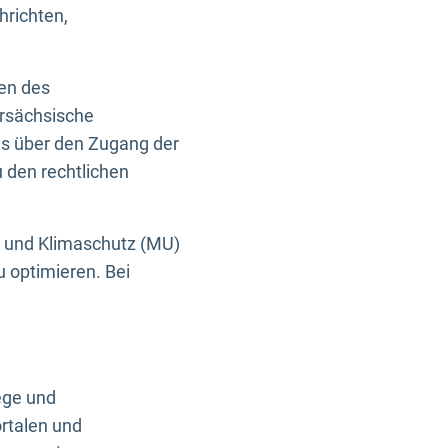
hrichten,
en des
ersächsische
es über den Zugang der
u den rechtlichen
e und Klimaschutz (MU)
u optimieren. Bei
ege und
rtalen und