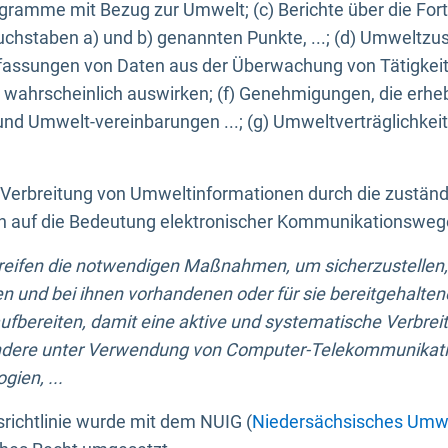
ogramme mit Bezug zur Umwelt; (c) Berichte über die Forts
hstaben a) und b) genannten Punkte, ...; (d) Umweltzusta
sungen von Daten aus der Überwachung von Tätigkeiten
wahrscheinlich auswirken; (f) Genehmigungen, die erhe
und Umwelt-vereinbarungen ...; (g) Umweltverträglichke
n Verbreitung von Umweltinformationen durch die zustän
lich auf die Bedeutung elektronischer Kommunikationswe
greifen die notwendigen Maßnahmen, um sicherzustellen,
n und bei ihnen vorhandenen oder für sie bereitgehalte
bereiten, damit eine aktive und systematische Verbreitu
ondere unter Verwendung von Computer-Telekommunikat
gien, ...
richtlinie wurde mit dem NUIG (
Niedersächsisches Umwe