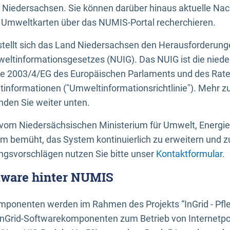
 Niedersachsen. Sie können darüber hinaus aktuelle Nac
mweltkarten über das NUMIS-Portal recherchieren.
tellt sich das Land Niedersachsen den Herausforderung
ltinformationsgesetzes (NUIG). Das NUIG ist die nied
ie 2003/4/EG des Europäischen Parlaments und des Rat
tinformationen ("Umweltinformationsrichtlinie"). Mehr z
den Sie weiter unten.
vom Niedersächsischen Ministerium für Umwelt, Energi
um bemüht, das System kontinuierlich zu erweitern und z
gsvorschlägen nutzen Sie bitte unser
Kontaktformular
.
ftware hinter NUMIS
ponenten werden im Rahmen des Projekts “InGrid - Pfl
InGrid-Softwarekomponenten zum Betrieb von Internetpo