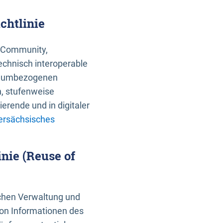
chtlinie
an Community,
echnisch interoperable
 raumbezogenen
n, stufenweise
erende und in digitaler
ersächsisches
nie (Reuse of
schen Verwaltung und
von Informationen des