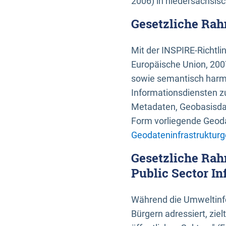
2006) in niedersächsis
Gesetzliche Rah
Mit der INSPIRE-Richtli
Europäische Union, 2007
sowie semantisch harmo
Informationsdiensten zu
Metadaten, Geobasisdate
Form vorliegende Geoda
Geodateninfrastrukturg
Gesetzliche Rah
Public Sector In
Während die Umweltinfo
Bürgern adressiert, zie