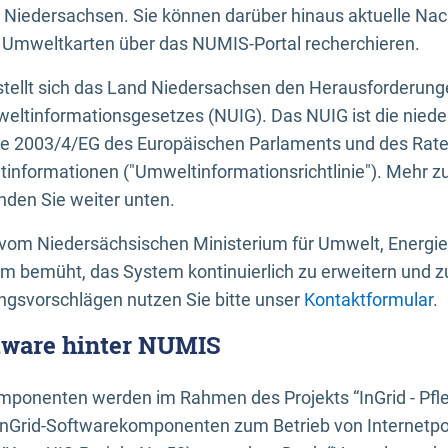
 Niedersachsen. Sie können darüber hinaus aktuelle Nac
mweltkarten über das NUMIS-Portal recherchieren.
tellt sich das Land Niedersachsen den Herausforderung
ltinformationsgesetzes (NUIG). Das NUIG ist die nied
ie 2003/4/EG des Europäischen Parlaments und des Rat
tinformationen ("Umweltinformationsrichtlinie"). Mehr z
den Sie weiter unten.
vom Niedersächsischen Ministerium für Umwelt, Energi
um bemüht, das System kontinuierlich zu erweitern und z
gsvorschlägen nutzen Sie bitte unser
Kontaktformular
.
ftware hinter NUMIS
ponenten werden im Rahmen des Projekts “InGrid - Pfl
InGrid-Softwarekomponenten zum Betrieb von Internetpo