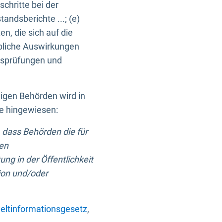
chritte bei der
ndsberichte ...; (e)
, die sich auf die
bliche Auswirkungen
itsprüfungen und
digen Behörden wird in
ge hingewiesen:
 dass Behörden die für
nen
ng in der Öffentlichkeit
ion und/oder
ltinformationsgesetz
,