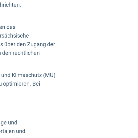
hrichten,
en des
ersächsische
es über den Zugang der
u den rechtlichen
e und Klimaschutz (MU)
u optimieren. Bei
ege und
rtalen und