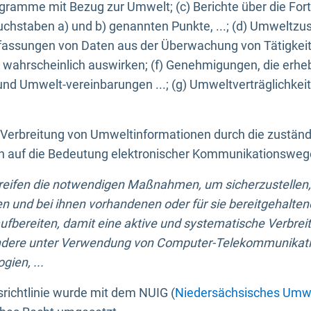
ogramme mit Bezug zur Umwelt; (c) Berichte über die Forts
hstaben a) und b) genannten Punkte, ...; (d) Umweltzusta
sungen von Daten aus der Überwachung von Tätigkeiten
wahrscheinlich auswirken; (f) Genehmigungen, die erhe
und Umwelt-vereinbarungen ...; (g) Umweltverträglichke
n Verbreitung von Umweltinformationen durch die zustän
lich auf die Bedeutung elektronischer Kommunikationswe
greifen die notwendigen Maßnahmen, um sicherzustellen,
n und bei ihnen vorhandenen oder für sie bereitgehalte
bereiten, damit eine aktive und systematische Verbreitu
ondere unter Verwendung von Computer-Telekommunikat
gien, ...
richtlinie wurde mit dem NUIG (
Niedersächsisches Umwe