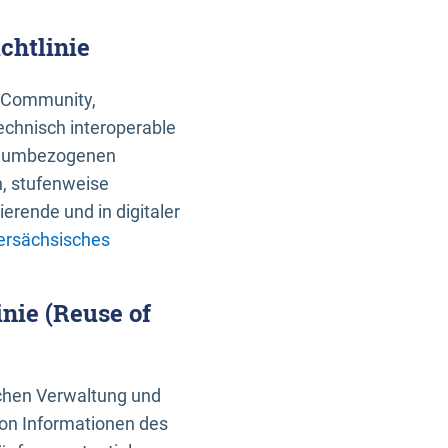
chtlinie
an Community,
echnisch interoperable
 raumbezogenen
n, stufenweise
erende und in digitaler
ersächsisches
nie (Reuse of
schen Verwaltung und
von Informationen des