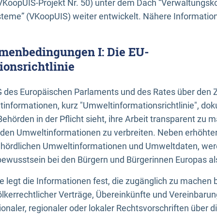
KoopUIS-Projekt Nr. 50) unter dem Dach “Verwaltungsk
eme” (VKoopUIS) weiter entwickelt. Nähere Informatione
menbedingungen I: Die EU-
onsrichtlinie
EG des Europäischen Parlaments und des Rates über den 
tinformationen, kurz "Umweltinformationsrichtlinie", dok
Behörden in der Pflicht sieht, ihre Arbeit transparent zu 
den Umweltinformationen zu verbreiten. Neben erhöhte
ördlichen Umweltinformationen und Umweltdaten, werd
wusstsein bei den Bürgern und Bürgerinnen Europas als 
inie legt die Informationen fest, die zugänglich zu machen 
völkerrechtlicher Verträge, Übereinkünfte und Vereinbaru
onaler, regionaler oder lokaler Rechtsvorschriften über di