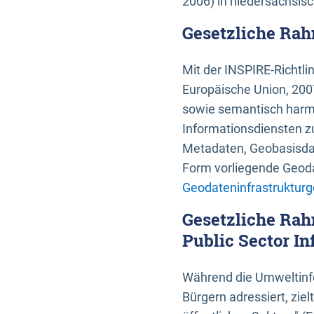
2006) in niedersächsis
Gesetzliche Rah
Mit der INSPIRE-Richtli
Europäische Union, 2007
sowie semantisch harmo
Informationsdiensten zu
Metadaten, Geobasisdate
Form vorliegende Geoda
Geodateninfrastrukturg
Gesetzliche Rah
Public Sector In
Während die Umweltinfo
Bürgern adressiert, zie