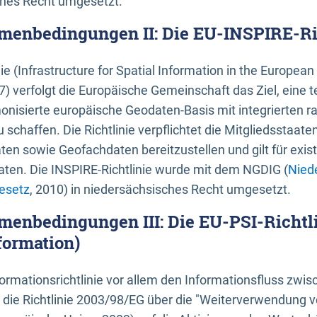
ches Recht umgesetzt.
menbedingungen II: Die EU-INSPIRE-Ri
nie (Infrastructure for Spatial Information in the Europe
) verfolgt die Europäische Gemeinschaft das Ziel, eine t
nisierte europäische Geodaten-Basis mit integrierten
 schaffen. Die Richtlinie verpflichtet die Mitgliedsstaate
n sowie Geofachdaten bereitzustellen und gilt für existi
ten. Die INSPIRE-Richtlinie wurde mit dem NGDIG (
Nied
esetz
, 2010) in niedersächsisches Recht umgesetzt.
menbedingungen III: Die EU-PSI-Richtli
formation)
rmationsrichtlinie vor allem den Informationsfluss zwi
lt die Richtlinie 2003/98/EG über die "Weiterverwendung 