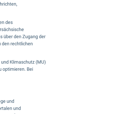
hrichten,
en des
ersächsische
es über den Zugang der
u den rechtlichen
e und Klimaschutz (MU)
u optimieren. Bei
ege und
rtalen und