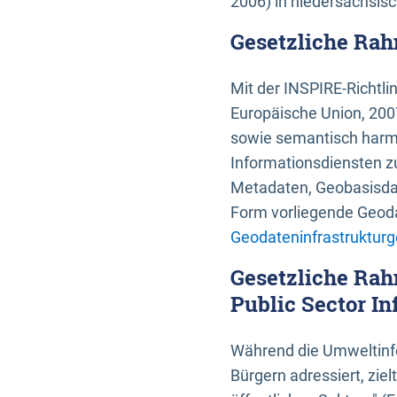
2006) in niedersächsis
Gesetzliche Rah
Mit der INSPIRE-Richtli
Europäische Union, 2007
sowie semantisch harmo
Informationsdiensten zu
Metadaten, Geobasisdate
Form vorliegende Geoda
Geodateninfrastrukturg
Gesetzliche Rah
Public Sector In
Während die Umweltinfo
Bürgern adressiert, zie