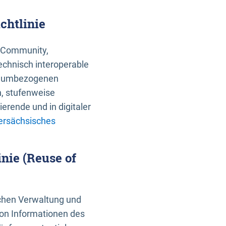
chtlinie
an Community,
echnisch interoperable
 raumbezogenen
n, stufenweise
erende und in digitaler
ersächsisches
nie (Reuse of
schen Verwaltung und
von Informationen des