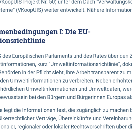
KoopUIS-Projekt Nr. 50) unter dem Dach “Verwaltungsk
eme” (VKoopUIS) weiter entwickelt. Nähere Informatione
menbedingungen I: Die EU-
onsrichtlinie
EG des Europäischen Parlaments und des Rates über den 
tinformationen, kurz "Umweltinformationsrichtlinie", dok
Behörden in der Pflicht sieht, ihre Arbeit transparent zu 
den Umweltinformationen zu verbreiten. Neben erhöhte
ördlichen Umweltinformationen und Umweltdaten, werd
wusstsein bei den Bürgern und Bürgerinnen Europas als 
inie legt die Informationen fest, die zugänglich zu machen 
völkerrechtlicher Verträge, Übereinkünfte und Vereinbaru
onaler, regionaler oder lokaler Rechtsvorschriften über di