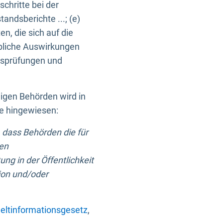
chritte bei der
ndsberichte ...; (e)
, die sich auf die
bliche Auswirkungen
itsprüfungen und
digen Behörden wird in
ge hingewiesen:
 dass Behörden die für
nen
ng in der Öffentlichkeit
ion und/oder
ltinformationsgesetz
,