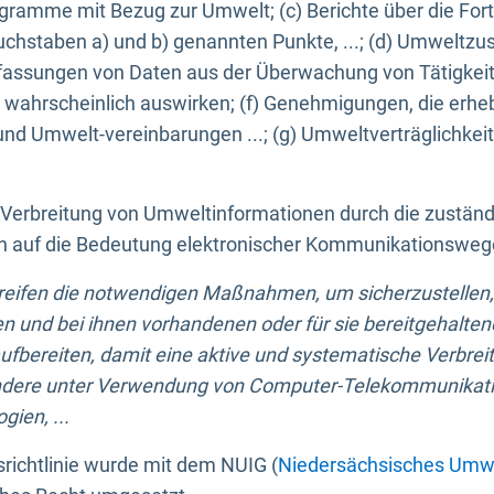
ogramme mit Bezug zur Umwelt; (c) Berichte über die Forts
hstaben a) und b) genannten Punkte, ...; (d) Umweltzusta
sungen von Daten aus der Überwachung von Tätigkeiten
wahrscheinlich auswirken; (f) Genehmigungen, die erhe
und Umwelt-vereinbarungen ...; (g) Umweltverträglichke
n Verbreitung von Umweltinformationen durch die zustän
lich auf die Bedeutung elektronischer Kommunikationswe
greifen die notwendigen Maßnahmen, um sicherzustellen,
n und bei ihnen vorhandenen oder für sie bereitgehalte
bereiten, damit eine aktive und systematische Verbreitu
ondere unter Verwendung von Computer-Telekommunikat
gien, ...
richtlinie wurde mit dem NUIG (
Niedersächsisches Umwe