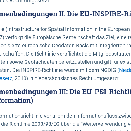
ches Recht umgesetzt.
menbedingungen II: Die EU-INSPIRE-Ri
nie (Infrastructure for Spatial Information in the Europe
) verfolgt die Europäische Gemeinschaft das Ziel, eine t
nisierte europäische Geodaten-Basis mit integrierten
 schaffen. Die Richtlinie verpflichtet die Mitgliedsstaate
n sowie Geofachdaten bereitzustellen und gilt für existi
ten. Die INSPIRE-Richtlinie wurde mit dem NGDIG (
Nied
esetz
, 2010) in niedersächsisches Recht umgesetzt.
menbedingungen III: Die EU-PSI-Richtli
formation)
rmationsrichtlinie vor allem den Informationsfluss zwi
lt die Richtlinie 2003/98/EG über die "Weiterverwendung 