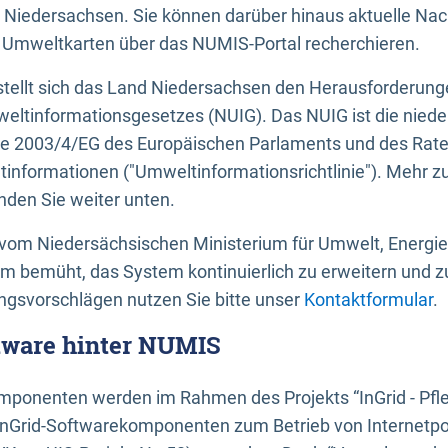
 Niedersachsen. Sie können darüber hinaus aktuelle Nac
mweltkarten über das NUMIS-Portal recherchieren.
tellt sich das Land Niedersachsen den Herausforderung
ltinformationsgesetzes (NUIG). Das NUIG ist die nied
ie 2003/4/EG des Europäischen Parlaments und des Rat
tinformationen ("Umweltinformationsrichtlinie"). Mehr z
den Sie weiter unten.
vom Niedersächsischen Ministerium für Umwelt, Energi
um bemüht, das System kontinuierlich zu erweitern und z
gsvorschlägen nutzen Sie bitte unser
Kontaktformular
.
ftware hinter NUMIS
ponenten werden im Rahmen des Projekts “InGrid - Pfl
InGrid-Softwarekomponenten zum Betrieb von Internetpo