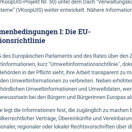
KoopUIS-Projekt Nr. 50) unter dem Dach “Verwaltungsk
eme” (VKoopUIS) weiter entwickelt. Nähere Informatione
menbedingungen I: Die EU-
onsrichtlinie
EG des Europäischen Parlaments und des Rates über den 
tinformationen, kurz "Umweltinformationsrichtlinie", dok
Behörden in der Pflicht sieht, ihre Arbeit transparent zu 
den Umweltinformationen zu verbreiten. Neben erhöhte
ördlichen Umweltinformationen und Umweltdaten, werd
wusstsein bei den Bürgern und Bürgerinnen Europas als 
inie legt die Informationen fest, die zugänglich zu machen 
völkerrechtlicher Verträge, Übereinkünfte und Vereinbaru
onaler, regionaler oder lokaler Rechtsvorschriften über di