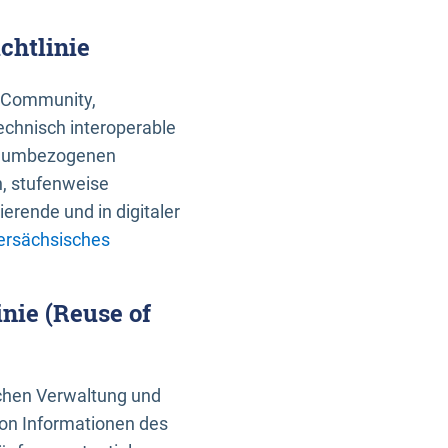
chtlinie
an Community,
echnisch interoperable
 raumbezogenen
n, stufenweise
erende und in digitaler
ersächsisches
nie (Reuse of
schen Verwaltung und
von Informationen des