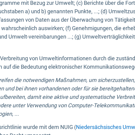
ogramme mit Bezug zur Umwelt; (c) Berichte über die Forts
hstaben a) und b) genannten Punkte, ...; (d) Umweltzusta
sungen von Daten aus der Überwachung von Tätigkeiten
wahrscheinlich auswirken; (f) Genehmigungen, die erhe
und Umwelt-vereinbarungen ...; (g) Umweltverträglichke
n Verbreitung von Umweltinformationen durch die zustän
lich auf die Bedeutung elektronischer Kommunikationswe
greifen die notwendigen Maßnahmen, um sicherzustellen,
n und bei ihnen vorhandenen oder für sie bereitgehalte
bereiten, damit eine aktive und systematische Verbreitu
ondere unter Verwendung von Computer-Telekommunikat
gien, ...
richtlinie wurde mit dem NUIG (
Niedersächsisches Umwe