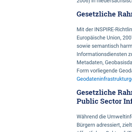
2006) in niedersächsis
Gesetzliche Rah
Mit der INSPIRE-Richtli
Europäische Union, 2007
sowie semantisch harmo
Informationsdiensten zu
Metadaten, Geobasisdate
Form vorliegende Geoda
Geodateninfrastrukturg
Gesetzliche Rah
Public Sector In
Während die Umweltinfo
Bürgern adressiert, zie