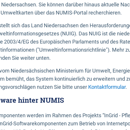
 Niedersachsen. Sie können darüber hinaus aktuelle Nac
mweltkarten über das NUMIS-Portal recherchieren.
tellt sich das Land Niedersachsen den Herausforderung
ltinformationsgesetzes (NUIG). Das NUIG ist die nied
ie 2003/4/EG des Europäischen Parlaments und des Rat
tinformationen ("Umweltinformationsrichtlinie"). Mehr z
den Sie weiter unten.
vom Niedersächsischen Ministerium für Umwelt, Energi
um bemüht, das System kontinuierlich zu erweitern und z
gsvorschlägen nutzen Sie bitte unser
Kontaktformular
.
ftware hinter NUMIS
ponenten werden im Rahmen des Projekts “InGrid - Pfl
InGrid-Softwarekomponenten zum Betrieb von Internetpo