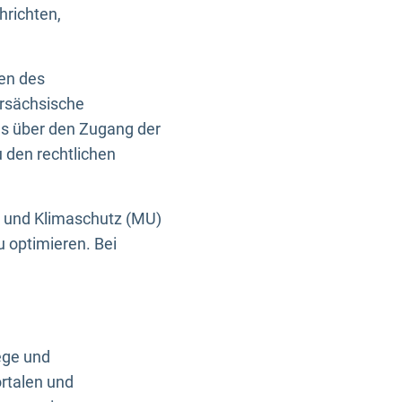
hrichten,
en des
ersächsische
es über den Zugang der
u den rechtlichen
e und Klimaschutz (MU)
u optimieren. Bei
ege und
rtalen und