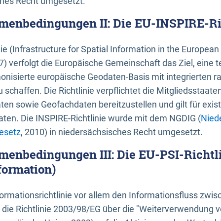
ches Recht umgesetzt.
menbedingungen II: Die EU-INSPIRE-Ri
nie (Infrastructure for Spatial Information in the Europe
) verfolgt die Europäische Gemeinschaft das Ziel, eine t
nisierte europäische Geodaten-Basis mit integrierten
 schaffen. Die Richtlinie verpflichtet die Mitgliedsstaate
n sowie Geofachdaten bereitzustellen und gilt für existi
ten. Die INSPIRE-Richtlinie wurde mit dem NGDIG (
Nied
esetz
, 2010) in niedersächsisches Recht umgesetzt.
menbedingungen III: Die EU-PSI-Richtli
formation)
rmationsrichtlinie vor allem den Informationsfluss zwi
lt die Richtlinie 2003/98/EG über die "Weiterverwendung 