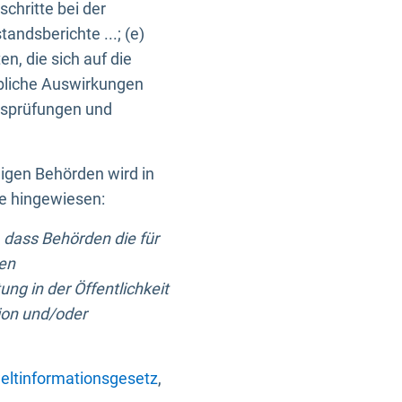
chritte bei der
ndsberichte ...; (e)
, die sich auf die
bliche Auswirkungen
itsprüfungen und
digen Behörden wird in
ge hingewiesen:
 dass Behörden die für
nen
ng in der Öffentlichkeit
ion und/oder
ltinformationsgesetz
,