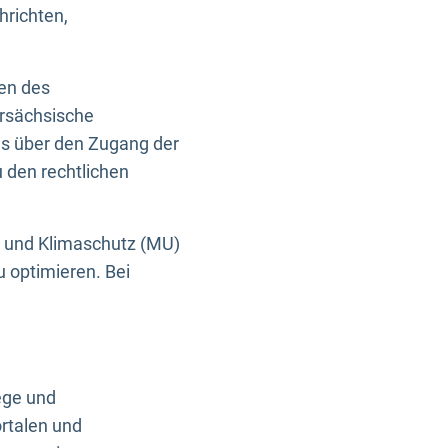
hrichten,
en des
ersächsische
es über den Zugang der
u den rechtlichen
e und Klimaschutz (MU)
u optimieren. Bei
ege und
rtalen und