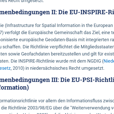
ches Recht umgesetzt.
menbedingungen II: Die EU-INSPIRE-Ri
nie (Infrastructure for Spatial Information in the Europe
) verfolgt die Europäische Gemeinschaft das Ziel, eine t
nisierte europäische Geodaten-Basis mit integrierten
 schaffen. Die Richtlinie verpflichtet die Mitgliedsstaate
n sowie Geofachdaten bereitzustellen und gilt für existi
ten. Die INSPIRE-Richtlinie wurde mit dem NGDIG (
Nied
esetz
, 2010) in niedersächsisches Recht umgesetzt.
menbedingungen III: Die EU-PSI-Richtli
formation)
rmationsrichtlinie vor allem den Informationsfluss zwi
lt die Richtlinie 2003/98/EG über die "Weiterverwendung 