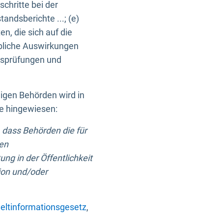
chritte bei der
ndsberichte ...; (e)
, die sich auf die
bliche Auswirkungen
itsprüfungen und
digen Behörden wird in
ge hingewiesen:
 dass Behörden die für
nen
ng in der Öffentlichkeit
ion und/oder
ltinformationsgesetz
,