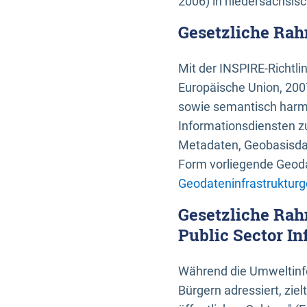
2006) in niedersächsis
Gesetzliche Rah
Mit der INSPIRE-Richtli
Europäische Union, 2007
sowie semantisch harmo
Informationsdiensten zu
Metadaten, Geobasisdate
Form vorliegende Geoda
Geodateninfrastrukturg
Gesetzliche Rah
Public Sector In
Während die Umweltinfo
Bürgern adressiert, zie