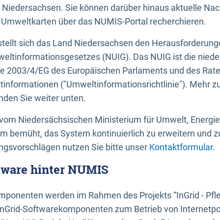
 Niedersachsen. Sie können darüber hinaus aktuelle Nac
mweltkarten über das NUMIS-Portal recherchieren.
tellt sich das Land Niedersachsen den Herausforderung
ltinformationsgesetzes (NUIG). Das NUIG ist die nied
ie 2003/4/EG des Europäischen Parlaments und des Rat
tinformationen ("Umweltinformationsrichtlinie"). Mehr z
den Sie weiter unten.
vom Niedersächsischen Ministerium für Umwelt, Energi
um bemüht, das System kontinuierlich zu erweitern und z
gsvorschlägen nutzen Sie bitte unser
Kontaktformular
.
ftware hinter NUMIS
ponenten werden im Rahmen des Projekts “InGrid - Pfl
InGrid-Softwarekomponenten zum Betrieb von Internetpo