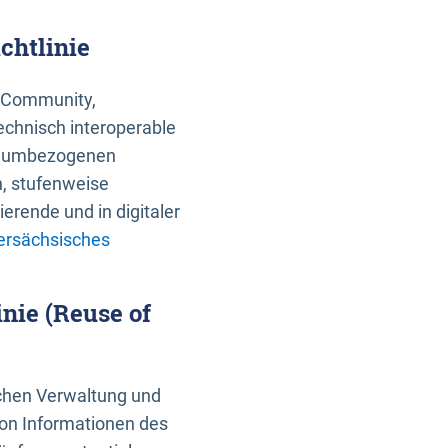
chtlinie
an Community,
echnisch interoperable
 raumbezogenen
n, stufenweise
erende und in digitaler
ersächsisches
nie (Reuse of
schen Verwaltung und
von Informationen des