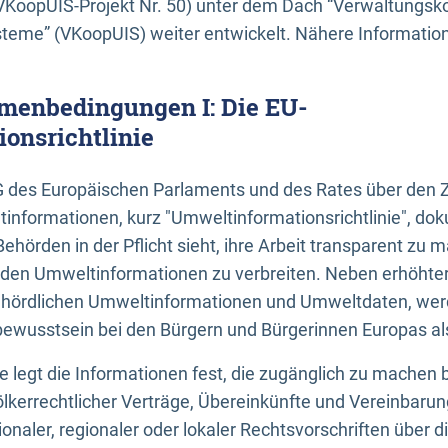
KoopUIS-Projekt Nr. 50) unter dem Dach “Verwaltungsk
eme” (VKoopUIS) weiter entwickelt. Nähere Informatione
menbedingungen I: Die EU-
onsrichtlinie
EG des Europäischen Parlaments und des Rates über den 
tinformationen, kurz "Umweltinformationsrichtlinie", dok
Behörden in der Pflicht sieht, ihre Arbeit transparent zu 
den Umweltinformationen zu verbreiten. Neben erhöhte
ördlichen Umweltinformationen und Umweltdaten, werd
wusstsein bei den Bürgern und Bürgerinnen Europas als 
inie legt die Informationen fest, die zugänglich zu machen 
völkerrechtlicher Verträge, Übereinkünfte und Vereinbaru
onaler, regionaler oder lokaler Rechtsvorschriften über di