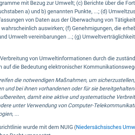
ogramme mit Bezug zur Umwelt; (c) Berichte über die Forts
hstaben a) und b) genannten Punkte, ...; (d) Umweltzusta
sungen von Daten aus der Überwachung von Tätigkeiten
wahrscheinlich auswirken; (f) Genehmigungen, die erhe
und Umwelt-vereinbarungen ...; (g) Umweltverträglichke
n Verbreitung von Umweltinformationen durch die zustän
lich auf die Bedeutung elektronischer Kommunikationswe
greifen die notwendigen Maßnahmen, um sicherzustellen,
n und bei ihnen vorhandenen oder für sie bereitgehalte
bereiten, damit eine aktive und systematische Verbreitu
ondere unter Verwendung von Computer-Telekommunikat
gien, ...
richtlinie wurde mit dem NUIG (
Niedersächsisches Umwe