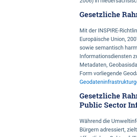
2006) in niedersächsis
Gesetzliche Rah
Mit der INSPIRE-Richtli
Europäische Union, 2007
sowie semantisch harmo
Informationsdiensten zu
Metadaten, Geobasisdate
Form vorliegende Geoda
Geodateninfrastrukturg
Gesetzliche Rah
Public Sector In
Während die Umweltinfo
Bürgern adressiert, zie