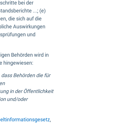
chritte bei der
ndsberichte ...; (e)
, die sich auf die
bliche Auswirkungen
itsprüfungen und
digen Behörden wird in
ge hingewiesen:
 dass Behörden die für
nen
ng in der Öffentlichkeit
ion und/oder
ltinformationsgesetz
,