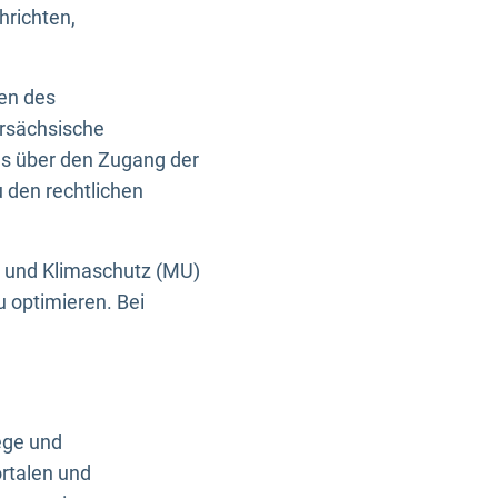
hrichten,
en des
ersächsische
es über den Zugang der
u den rechtlichen
e und Klimaschutz (MU)
u optimieren. Bei
ege und
rtalen und