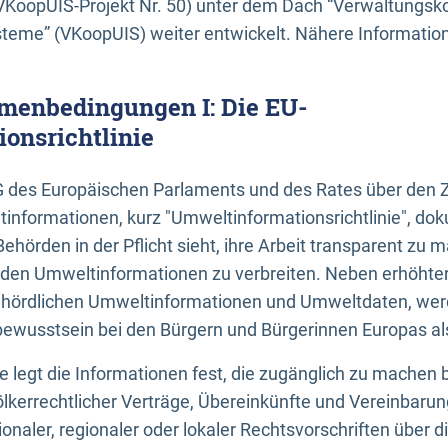
KoopUIS-Projekt Nr. 50) unter dem Dach “Verwaltungsk
eme” (VKoopUIS) weiter entwickelt. Nähere Informatione
menbedingungen I: Die EU-
onsrichtlinie
EG des Europäischen Parlaments und des Rates über den 
tinformationen, kurz "Umweltinformationsrichtlinie", dok
Behörden in der Pflicht sieht, ihre Arbeit transparent zu 
den Umweltinformationen zu verbreiten. Neben erhöhte
ördlichen Umweltinformationen und Umweltdaten, werd
wusstsein bei den Bürgern und Bürgerinnen Europas als 
inie legt die Informationen fest, die zugänglich zu machen 
völkerrechtlicher Verträge, Übereinkünfte und Vereinbaru
onaler, regionaler oder lokaler Rechtsvorschriften über di