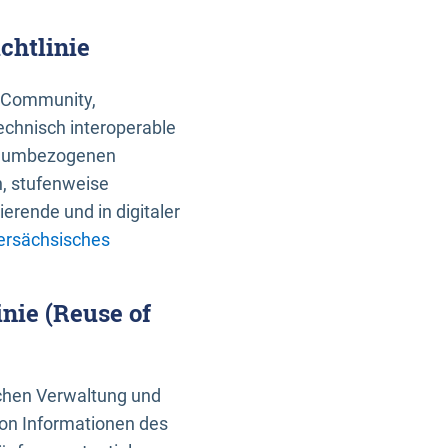
chtlinie
an Community,
echnisch interoperable
 raumbezogenen
n, stufenweise
erende und in digitaler
ersächsisches
nie (Reuse of
schen Verwaltung und
von Informationen des