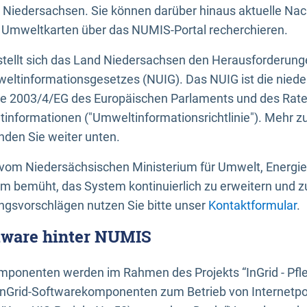
 Niedersachsen. Sie können darüber hinaus aktuelle Nac
mweltkarten über das NUMIS-Portal recherchieren.
tellt sich das Land Niedersachsen den Herausforderung
ltinformationsgesetzes (NUIG). Das NUIG ist die nied
ie 2003/4/EG des Europäischen Parlaments und des Rat
tinformationen ("Umweltinformationsrichtlinie"). Mehr z
den Sie weiter unten.
vom Niedersächsischen Ministerium für Umwelt, Energi
um bemüht, das System kontinuierlich zu erweitern und z
gsvorschlägen nutzen Sie bitte unser
Kontaktformular
.
ftware hinter NUMIS
ponenten werden im Rahmen des Projekts “InGrid - Pfl
InGrid-Softwarekomponenten zum Betrieb von Internetpo