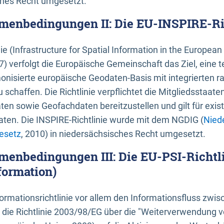
ches Recht umgesetzt.
menbedingungen II: Die EU-INSPIRE-Ri
nie (Infrastructure for Spatial Information in the Europe
) verfolgt die Europäische Gemeinschaft das Ziel, eine t
nisierte europäische Geodaten-Basis mit integrierten
 schaffen. Die Richtlinie verpflichtet die Mitgliedsstaate
n sowie Geofachdaten bereitzustellen und gilt für existi
ten. Die INSPIRE-Richtlinie wurde mit dem NGDIG (
Nied
esetz
, 2010) in niedersächsisches Recht umgesetzt.
menbedingungen III: Die EU-PSI-Richtli
formation)
rmationsrichtlinie vor allem den Informationsfluss zwi
lt die Richtlinie 2003/98/EG über die "Weiterverwendung 