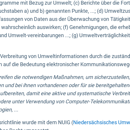
ogramme mit Bezug zur Umwelt; (c) Berichte über die Forts
hstaben a) und b) genannten Punkte, ...; (d) Umweltzusta
sungen von Daten aus der Überwachung von Tätigkeiten
wahrscheinlich auswirken; (f) Genehmigungen, die erhe
und Umwelt-vereinbarungen ...; (g) Umweltverträglichke
n Verbreitung von Umweltinformationen durch die zustän
lich auf die Bedeutung elektronischer Kommunikationswe
greifen die notwendigen Maßnahmen, um sicherzustellen,
n und bei ihnen vorhandenen oder für sie bereitgehalte
bereiten, damit eine aktive und systematische Verbreitu
ondere unter Verwendung von Computer-Telekommunikat
gien, ...
richtlinie wurde mit dem NUIG (
Niedersächsisches Umwe