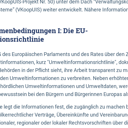
KoopUIS-Projekt Nr. 50) unter dem Dach “Verwaltungsk
eme” (VKoopUIS) weiter entwickelt. Nähere Informatione
menbedingungen I: Die EU-
onsrichtlinie
EG des Europäischen Parlaments und des Rates über den 
tinformationen, kurz "Umweltinformationsrichtlinie", dok
Behörden in der Pflicht sieht, ihre Arbeit transparent zu 
den Umweltinformationen zu verbreiten. Neben erhöhte
ördlichen Umweltinformationen und Umweltdaten, werd
wusstsein bei den Bürgern und Bürgerinnen Europas als 
inie legt die Informationen fest, die zugänglich zu machen 
völkerrechtlicher Verträge, Übereinkünfte und Vereinbaru
onaler, regionaler oder lokaler Rechtsvorschriften über di