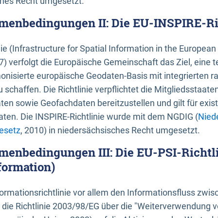
ches Recht umgesetzt.
menbedingungen II: Die EU-INSPIRE-Ri
nie (Infrastructure for Spatial Information in the Europe
) verfolgt die Europäische Gemeinschaft das Ziel, eine t
nisierte europäische Geodaten-Basis mit integrierten
 schaffen. Die Richtlinie verpflichtet die Mitgliedsstaate
n sowie Geofachdaten bereitzustellen und gilt für existi
ten. Die INSPIRE-Richtlinie wurde mit dem NGDIG (
Nied
esetz
, 2010) in niedersächsisches Recht umgesetzt.
menbedingungen III: Die EU-PSI-Richtli
formation)
rmationsrichtlinie vor allem den Informationsfluss zwi
lt die Richtlinie 2003/98/EG über die "Weiterverwendung 