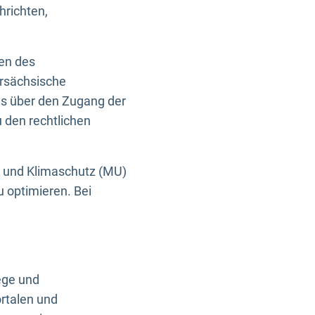
hrichten,
en des
ersächsische
es über den Zugang der
u den rechtlichen
e und Klimaschutz (MU)
u optimieren. Bei
ege und
rtalen und