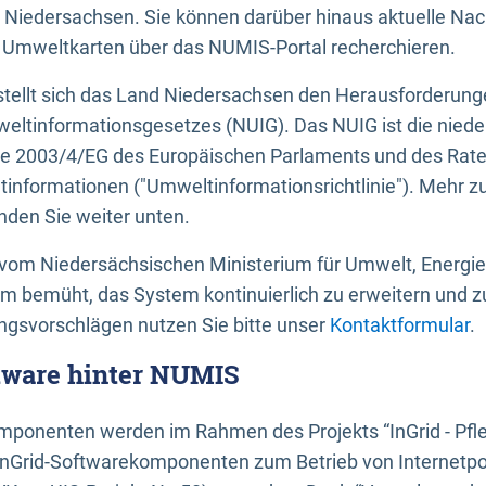
 Niedersachsen. Sie können darüber hinaus aktuelle Nac
mweltkarten über das NUMIS-Portal recherchieren.
tellt sich das Land Niedersachsen den Herausforderung
ltinformationsgesetzes (NUIG). Das NUIG ist die nied
ie 2003/4/EG des Europäischen Parlaments und des Rat
tinformationen ("Umweltinformationsrichtlinie"). Mehr z
den Sie weiter unten.
vom Niedersächsischen Ministerium für Umwelt, Energi
um bemüht, das System kontinuierlich zu erweitern und z
gsvorschlägen nutzen Sie bitte unser
Kontaktformular
.
ftware hinter NUMIS
ponenten werden im Rahmen des Projekts “InGrid - Pfl
InGrid-Softwarekomponenten zum Betrieb von Internetpo