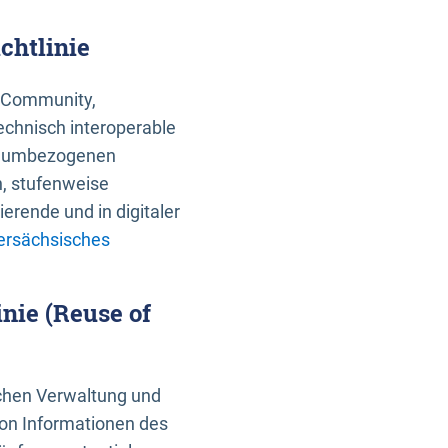
chtlinie
an Community,
echnisch interoperable
 raumbezogenen
n, stufenweise
erende und in digitaler
ersächsisches
nie (Reuse of
schen Verwaltung und
von Informationen des