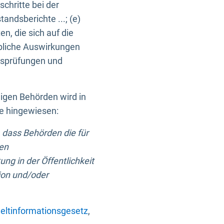
chritte bei der
ndsberichte ...; (e)
, die sich auf die
bliche Auswirkungen
itsprüfungen und
digen Behörden wird in
ge hingewiesen:
 dass Behörden die für
nen
ng in der Öffentlichkeit
ion und/oder
ltinformationsgesetz
,