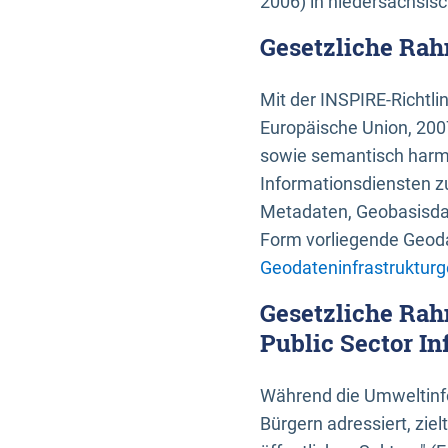
2006) in niedersächsis
Gesetzliche Rah
Mit der INSPIRE-Richtli
Europäische Union, 2007
sowie semantisch harmo
Informationsdiensten zu
Metadaten, Geobasisdate
Form vorliegende Geoda
Geodateninfrastrukturg
Gesetzliche Rah
Public Sector In
Während die Umweltinfo
Bürgern adressiert, zie