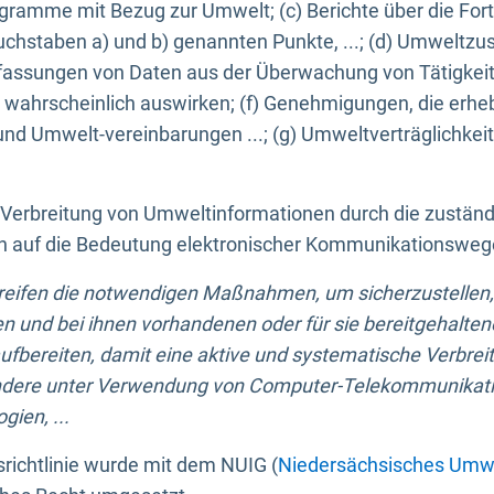
ogramme mit Bezug zur Umwelt; (c) Berichte über die Forts
hstaben a) und b) genannten Punkte, ...; (d) Umweltzusta
sungen von Daten aus der Überwachung von Tätigkeiten
wahrscheinlich auswirken; (f) Genehmigungen, die erhe
und Umwelt-vereinbarungen ...; (g) Umweltverträglichke
n Verbreitung von Umweltinformationen durch die zustän
lich auf die Bedeutung elektronischer Kommunikationswe
greifen die notwendigen Maßnahmen, um sicherzustellen,
n und bei ihnen vorhandenen oder für sie bereitgehalte
bereiten, damit eine aktive und systematische Verbreitu
ondere unter Verwendung von Computer-Telekommunikat
gien, ...
richtlinie wurde mit dem NUIG (
Niedersächsisches Umwe