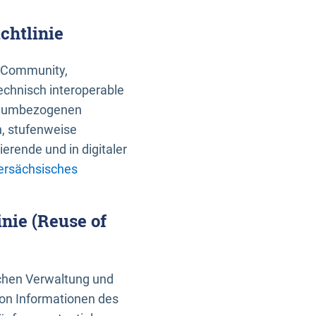
chtlinie
an Community,
echnisch interoperable
 raumbezogenen
n, stufenweise
erende und in digitaler
ersächsisches
nie (Reuse of
schen Verwaltung und
von Informationen des