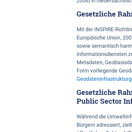
2006) in niedersächsis
Gesetzliche Rah
Mit der INSPIRE-Richtli
Europäische Union, 2007
sowie semantisch harmo
Informationsdiensten zu
Metadaten, Geobasisdate
Form vorliegende Geoda
Geodateninfrastrukturg
Gesetzliche Rah
Public Sector In
Während die Umweltinfo
Bürgern adressiert, zie