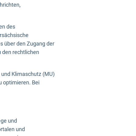
hrichten,
en des
ersächsische
es über den Zugang der
u den rechtlichen
e und Klimaschutz (MU)
u optimieren. Bei
ege und
rtalen und