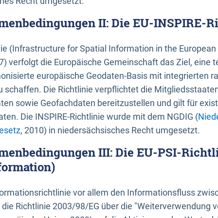
ches Recht umgesetzt.
menbedingungen II: Die EU-INSPIRE-Ri
nie (Infrastructure for Spatial Information in the Europe
) verfolgt die Europäische Gemeinschaft das Ziel, eine t
nisierte europäische Geodaten-Basis mit integrierten
 schaffen. Die Richtlinie verpflichtet die Mitgliedsstaate
n sowie Geofachdaten bereitzustellen und gilt für existi
ten. Die INSPIRE-Richtlinie wurde mit dem NGDIG (
Nied
esetz
, 2010) in niedersächsisches Recht umgesetzt.
menbedingungen III: Die EU-PSI-Richtli
formation)
rmationsrichtlinie vor allem den Informationsfluss zwi
lt die Richtlinie 2003/98/EG über die "Weiterverwendung 