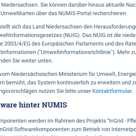
 Niedersachsen. Sie können darüber hinaus aktuelle Nac
mweltkarten über das NUMIS-Portal recherchieren.
tellt sich das Land Niedersachsen den Herausforderung
ltinformationsgesetzes (NUIG). Das NUIG ist die nied
ie 2003/4/EG des Europäischen Parlaments und des Rat
tinformationen ("Umweltinformationsrichtlinie"). Mehr z
den Sie weiter unten.
vom Niedersächsischen Ministerium für Umwelt, Energi
um bemüht, das System kontinuierlich zu erweitern und z
gsvorschlägen nutzen Sie bitte unser
Kontaktformular
.
ftware hinter NUMIS
ponenten werden im Rahmen des Projekts “InGrid - Pfl
InGrid-Softwarekomponenten zum Betrieb von Internetpo