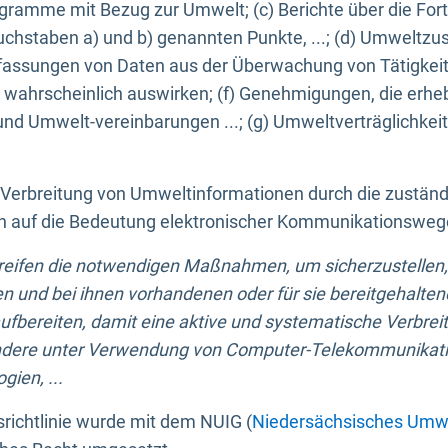
ogramme mit Bezug zur Umwelt; (c) Berichte über die Forts
hstaben a) und b) genannten Punkte, ...; (d) Umweltzusta
sungen von Daten aus der Überwachung von Tätigkeiten
wahrscheinlich auswirken; (f) Genehmigungen, die erhe
und Umwelt-vereinbarungen ...; (g) Umweltverträglichke
n Verbreitung von Umweltinformationen durch die zustän
lich auf die Bedeutung elektronischer Kommunikationswe
greifen die notwendigen Maßnahmen, um sicherzustellen,
n und bei ihnen vorhandenen oder für sie bereitgehalte
bereiten, damit eine aktive und systematische Verbreitu
ondere unter Verwendung von Computer-Telekommunikat
gien, ...
richtlinie wurde mit dem NUIG (
Niedersächsisches Umwe