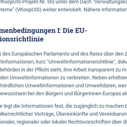
KoopUIS-Projekt Nr. 50) unter dem Dach “Verwaltungsk
eme” (VKoopUIS) weiter entwickelt. Nähere Informatione
menbedingungen I: Die EU-
onsrichtlinie
EG des Europäischen Parlaments und des Rates über den 
tinformationen, kurz "Umweltinformationsrichtlinie", dok
Behörden in der Pflicht sieht, ihre Arbeit transparent zu 
den Umweltinformationen zu verbreiten. Neben erhöhte
ördlichen Umweltinformationen und Umweltdaten, werd
wusstsein bei den Bürgern und Bürgerinnen Europas als 
inie legt die Informationen fest, die zugänglich zu machen 
völkerrechtlicher Verträge, Übereinkünfte und Vereinbaru
onaler, regionaler oder lokaler Rechtsvorschriften über di