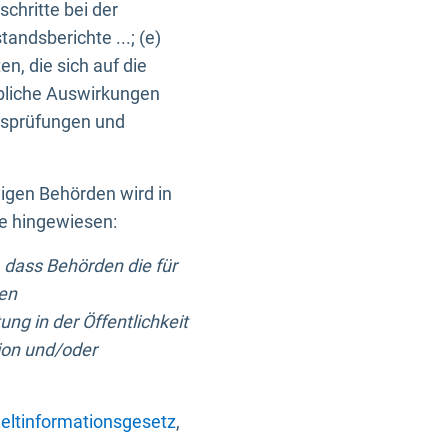
chritte bei der
ndsberichte ...; (e)
, die sich auf die
bliche Auswirkungen
itsprüfungen und
digen Behörden wird in
ge hingewiesen:
 dass Behörden die für
nen
ng in der Öffentlichkeit
ion und/oder
ltinformationsgesetz
,