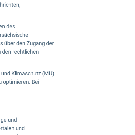
hrichten,
en des
ersächsische
es über den Zugang der
u den rechtlichen
e und Klimaschutz (MU)
u optimieren. Bei
ege und
rtalen und