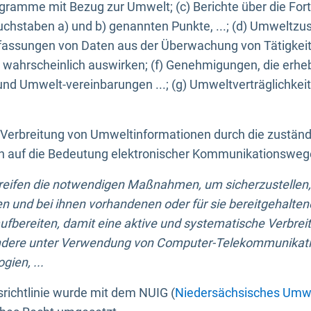
ogramme mit Bezug zur Umwelt; (c) Berichte über die Forts
hstaben a) und b) genannten Punkte, ...; (d) Umweltzusta
sungen von Daten aus der Überwachung von Tätigkeiten
wahrscheinlich auswirken; (f) Genehmigungen, die erhe
und Umwelt-vereinbarungen ...; (g) Umweltverträglichke
n Verbreitung von Umweltinformationen durch die zustän
lich auf die Bedeutung elektronischer Kommunikationswe
greifen die notwendigen Maßnahmen, um sicherzustellen,
n und bei ihnen vorhandenen oder für sie bereitgehalte
bereiten, damit eine aktive und systematische Verbreitu
ondere unter Verwendung von Computer-Telekommunikat
gien, ...
richtlinie wurde mit dem NUIG (
Niedersächsisches Umwe