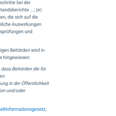
chritte bei der
ndsberichte ...; (e)
, die sich auf die
bliche Auswirkungen
itsprüfungen und
digen Behörden wird in
ge hingewiesen:
 dass Behörden die für
nen
ng in der Öffentlichkeit
ion und/oder
ltinformationsgesetz
,