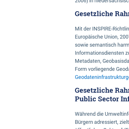
2006) in niedersächsis
Gesetzliche Rah
Mit der INSPIRE-Richtli
Europäische Union, 2007
sowie semantisch harmo
Informationsdiensten zu
Metadaten, Geobasisdate
Form vorliegende Geoda
Geodateninfrastrukturg
Gesetzliche Rah
Public Sector In
Während die Umweltinfo
Bürgern adressiert, zie