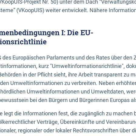
KoopUIS-Projekt Nr. 50) unter dem Dach “Verwaltungsk
eme” (VKoopUIS) weiter entwickelt. Nähere Informatione
menbedingungen I: Die EU-
onsrichtlinie
EG des Europäischen Parlaments und des Rates über den 
tinformationen, kurz "Umweltinformationsrichtlinie", dok
Behörden in der Pflicht sieht, ihre Arbeit transparent zu 
den Umweltinformationen zu verbreiten. Neben erhöhte
ördlichen Umweltinformationen und Umweltdaten, werd
wusstsein bei den Bürgern und Bürgerinnen Europas als 
inie legt die Informationen fest, die zugänglich zu machen 
völkerrechtlicher Verträge, Übereinkünfte und Vereinbaru
onaler, regionaler oder lokaler Rechtsvorschriften über di