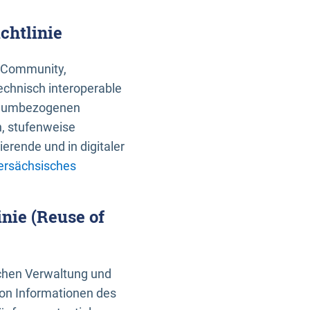
chtlinie
an Community,
echnisch interoperable
 raumbezogenen
n, stufenweise
erende und in digitaler
ersächsisches
nie (Reuse of
schen Verwaltung und
von Informationen des