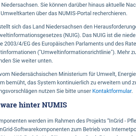
 Niedersachsen. Sie können darüber hinaus aktuelle Nac
mweltkarten über das NUMIS-Portal recherchieren.
tellt sich das Land Niedersachsen den Herausforderung
ltinformationsgesetzes (NUIG). Das NUIG ist die nied
ie 2003/4/EG des Europäischen Parlaments und des Rat
tinformationen ("Umweltinformationsrichtlinie"). Mehr z
den Sie weiter unten.
vom Niedersächsischen Ministerium für Umwelt, Energi
um bemüht, das System kontinuierlich zu erweitern und z
gsvorschlägen nutzen Sie bitte unser
Kontaktformular
.
ftware hinter NUMIS
ponenten werden im Rahmen des Projekts “InGrid - Pfl
InGrid-Softwarekomponenten zum Betrieb von Internetpo