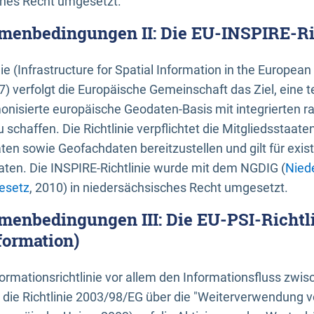
ches Recht umgesetzt.
menbedingungen II: Die EU-INSPIRE-Ri
nie (Infrastructure for Spatial Information in the Europe
) verfolgt die Europäische Gemeinschaft das Ziel, eine t
nisierte europäische Geodaten-Basis mit integrierten
 schaffen. Die Richtlinie verpflichtet die Mitgliedsstaate
n sowie Geofachdaten bereitzustellen und gilt für existi
ten. Die INSPIRE-Richtlinie wurde mit dem NGDIG (
Nied
esetz
, 2010) in niedersächsisches Recht umgesetzt.
menbedingungen III: Die EU-PSI-Richtli
formation)
rmationsrichtlinie vor allem den Informationsfluss zwi
lt die Richtlinie 2003/98/EG über die "Weiterverwendung 