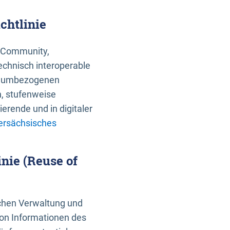
chtlinie
an Community,
echnisch interoperable
 raumbezogenen
n, stufenweise
erende und in digitaler
ersächsisches
nie (Reuse of
schen Verwaltung und
von Informationen des