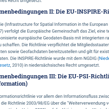
ches Recht umgesetzt.
menbedingungen II: Die EU-INSPIRE-Ri
nie (Infrastructure for Spatial Information in the Europe
) verfolgt die Europäische Gemeinschaft das Ziel, eine t
nisierte europäische Geodaten-Basis mit integrierten
 schaffen. Die Richtlinie verpflichtet die Mitgliedsstaate
n sowie Geofachdaten bereitzustellen und gilt für existi
ten. Die INSPIRE-Richtlinie wurde mit dem NGDIG (
Nied
esetz
, 2010) in niedersächsisches Recht umgesetzt.
menbedingungen III: Die EU-PSI-Richtli
formation)
rmationsrichtlinie vor allem den Informationsfluss zwi
lt die Richtlinie 2003/98/EG über die "Weiterverwendung 