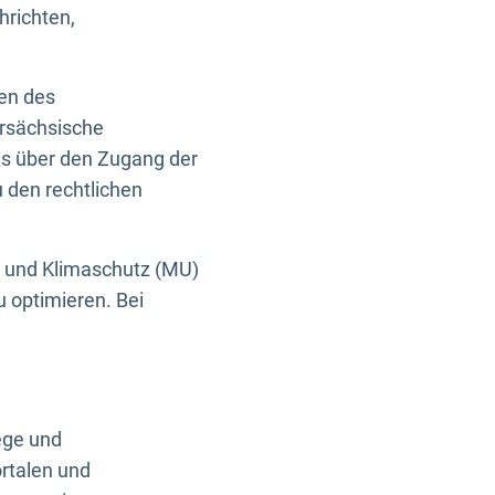
hrichten,
en des
ersächsische
es über den Zugang der
u den rechtlichen
e und Klimaschutz (MU)
u optimieren. Bei
ege und
rtalen und