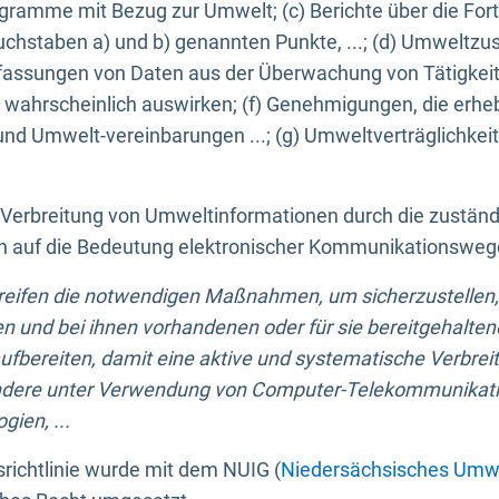
ogramme mit Bezug zur Umwelt; (c) Berichte über die Forts
hstaben a) und b) genannten Punkte, ...; (d) Umweltzusta
sungen von Daten aus der Überwachung von Tätigkeiten
wahrscheinlich auswirken; (f) Genehmigungen, die erhe
und Umwelt-vereinbarungen ...; (g) Umweltverträglichke
n Verbreitung von Umweltinformationen durch die zustän
lich auf die Bedeutung elektronischer Kommunikationswe
greifen die notwendigen Maßnahmen, um sicherzustellen,
n und bei ihnen vorhandenen oder für sie bereitgehalte
bereiten, damit eine aktive und systematische Verbreitu
ondere unter Verwendung von Computer-Telekommunikat
gien, ...
richtlinie wurde mit dem NUIG (
Niedersächsisches Umwe