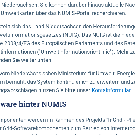
 Niedersachsen. Sie können darüber hinaus aktuelle Nac
mweltkarten über das NUMIS-Portal recherchieren.
tellt sich das Land Niedersachsen den Herausforderung
ltinformationsgesetzes (NUIG). Das NUIG ist die nied
ie 2003/4/EG des Europäischen Parlaments und des Rat
tinformationen ("Umweltinformationsrichtlinie"). Mehr z
den Sie weiter unten.
vom Niedersächsischen Ministerium für Umwelt, Energi
um bemüht, das System kontinuierlich zu erweitern und z
gsvorschlägen nutzen Sie bitte unser
Kontaktformular
.
ftware hinter NUMIS
ponenten werden im Rahmen des Projekts “InGrid - Pfl
InGrid-Softwarekomponenten zum Betrieb von Internetpo