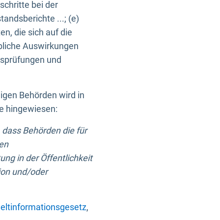
chritte bei der
ndsberichte ...; (e)
, die sich auf die
bliche Auswirkungen
itsprüfungen und
digen Behörden wird in
ge hingewiesen:
 dass Behörden die für
nen
ng in der Öffentlichkeit
ion und/oder
ltinformationsgesetz
,