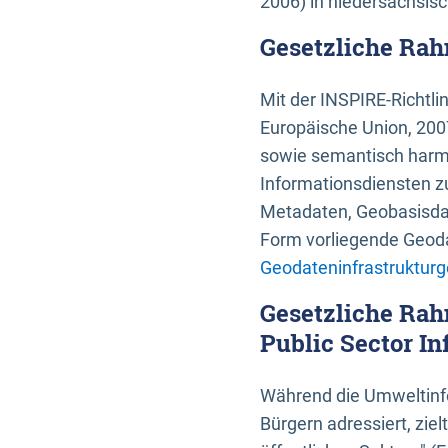
2006) in niedersächsis
Gesetzliche Rah
Mit der INSPIRE-Richtli
Europäische Union, 2007
sowie semantisch harmo
Informationsdiensten zu
Metadaten, Geobasisdate
Form vorliegende Geoda
Geodateninfrastrukturg
Gesetzliche Rah
Public Sector In
Während die Umweltinfo
Bürgern adressiert, zie