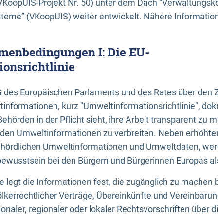
KoopUIS-Projekt Nr. 50) unter dem Dach “Verwaltungsk
eme” (VKoopUIS) weiter entwickelt. Nähere Informatione
menbedingungen I: Die EU-
onsrichtlinie
EG des Europäischen Parlaments und des Rates über den 
tinformationen, kurz "Umweltinformationsrichtlinie", dok
Behörden in der Pflicht sieht, ihre Arbeit transparent zu 
den Umweltinformationen zu verbreiten. Neben erhöhte
ördlichen Umweltinformationen und Umweltdaten, werd
wusstsein bei den Bürgern und Bürgerinnen Europas als 
inie legt die Informationen fest, die zugänglich zu machen 
völkerrechtlicher Verträge, Übereinkünfte und Vereinbaru
onaler, regionaler oder lokaler Rechtsvorschriften über di