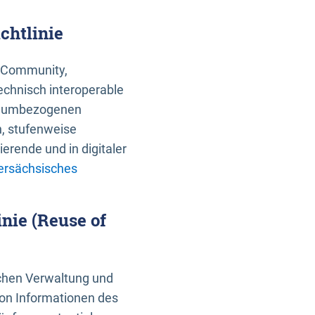
chtlinie
an Community,
echnisch interoperable
 raumbezogenen
n, stufenweise
erende und in digitaler
ersächsisches
nie (Reuse of
schen Verwaltung und
von Informationen des