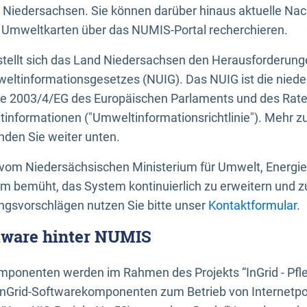
 Niedersachsen. Sie können darüber hinaus aktuelle Nac
mweltkarten über das NUMIS-Portal recherchieren.
tellt sich das Land Niedersachsen den Herausforderung
ltinformationsgesetzes (NUIG). Das NUIG ist die nied
ie 2003/4/EG des Europäischen Parlaments und des Rat
tinformationen ("Umweltinformationsrichtlinie"). Mehr z
den Sie weiter unten.
vom Niedersächsischen Ministerium für Umwelt, Energi
um bemüht, das System kontinuierlich zu erweitern und z
gsvorschlägen nutzen Sie bitte unser
Kontaktformular
.
ftware hinter NUMIS
ponenten werden im Rahmen des Projekts “InGrid - Pfl
InGrid-Softwarekomponenten zum Betrieb von Internetpo