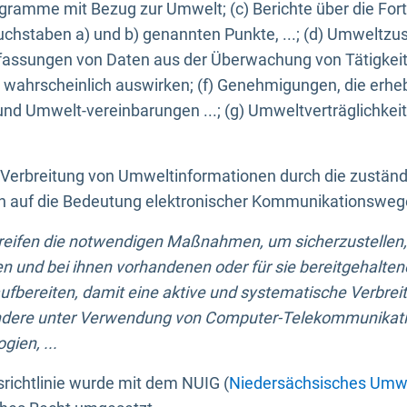
ogramme mit Bezug zur Umwelt; (c) Berichte über die Forts
hstaben a) und b) genannten Punkte, ...; (d) Umweltzusta
sungen von Daten aus der Überwachung von Tätigkeiten
wahrscheinlich auswirken; (f) Genehmigungen, die erhe
und Umwelt-vereinbarungen ...; (g) Umweltverträglichke
n Verbreitung von Umweltinformationen durch die zustän
lich auf die Bedeutung elektronischer Kommunikationswe
greifen die notwendigen Maßnahmen, um sicherzustellen,
n und bei ihnen vorhandenen oder für sie bereitgehalte
bereiten, damit eine aktive und systematische Verbreitu
ondere unter Verwendung von Computer-Telekommunikat
gien, ...
richtlinie wurde mit dem NUIG (
Niedersächsisches Umwe