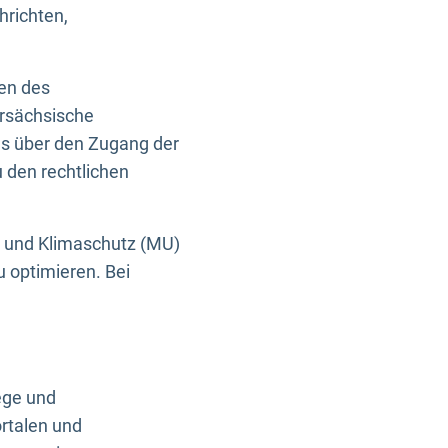
hrichten,
en des
ersächsische
es über den Zugang der
u den rechtlichen
e und Klimaschutz (MU)
u optimieren. Bei
ege und
rtalen und