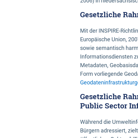
2006) in niedersächsis
Gesetzliche Rah
Mit der INSPIRE-Richtli
Europäische Union, 2007
sowie semantisch harmo
Informationsdiensten zu
Metadaten, Geobasisdate
Form vorliegende Geoda
Geodateninfrastrukturg
Gesetzliche Rah
Public Sector In
Während die Umweltinfo
Bürgern adressiert, zie