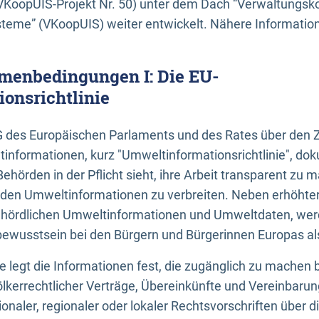
KoopUIS-Projekt Nr. 50) unter dem Dach “Verwaltungsk
eme” (VKoopUIS) weiter entwickelt. Nähere Informatione
menbedingungen I: Die EU-
onsrichtlinie
EG des Europäischen Parlaments und des Rates über den 
tinformationen, kurz "Umweltinformationsrichtlinie", dok
Behörden in der Pflicht sieht, ihre Arbeit transparent zu 
den Umweltinformationen zu verbreiten. Neben erhöhte
ördlichen Umweltinformationen und Umweltdaten, werd
wusstsein bei den Bürgern und Bürgerinnen Europas als 
inie legt die Informationen fest, die zugänglich zu machen 
völkerrechtlicher Verträge, Übereinkünfte und Vereinbaru
onaler, regionaler oder lokaler Rechtsvorschriften über di