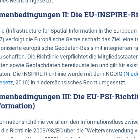
ches Recht umgesetzt.
menbedingungen II: Die EU-INSPIRE-Ri
nie (Infrastructure for Spatial Information in the Europe
) verfolgt die Europäische Gemeinschaft das Ziel, eine t
nisierte europäische Geodaten-Basis mit integrierten
 schaffen. Die Richtlinie verpflichtet die Mitgliedsstaate
n sowie Geofachdaten bereitzustellen und gilt für existi
ten. Die INSPIRE-Richtlinie wurde mit dem NGDIG (
Nied
esetz
, 2010) in niedersächsisches Recht umgesetzt.
menbedingungen III: Die EU-PSI-Richtli
formation)
rmationsrichtlinie vor allem den Informationsfluss zwi
lt die Richtlinie 2003/98/EG über die "Weiterverwendung 