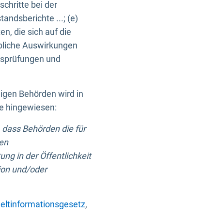
chritte bei der
ndsberichte ...; (e)
, die sich auf die
bliche Auswirkungen
itsprüfungen und
digen Behörden wird in
ge hingewiesen:
 dass Behörden die für
nen
ng in der Öffentlichkeit
ion und/oder
ltinformationsgesetz
,