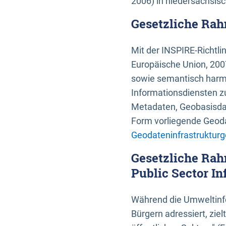
2006) in niedersächsis
Gesetzliche Rah
Mit der INSPIRE-Richtli
Europäische Union, 2007
sowie semantisch harmo
Informationsdiensten zu
Metadaten, Geobasisdate
Form vorliegende Geoda
Geodateninfrastrukturg
Gesetzliche Rah
Public Sector In
Während die Umweltinfo
Bürgern adressiert, zie