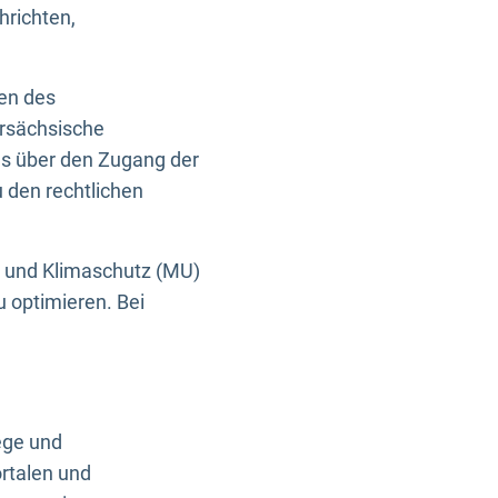
hrichten,
en des
ersächsische
es über den Zugang der
u den rechtlichen
e und Klimaschutz (MU)
u optimieren. Bei
ege und
rtalen und