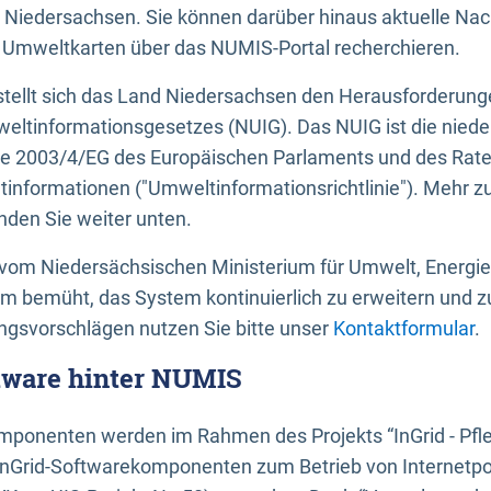
 Niedersachsen. Sie können darüber hinaus aktuelle Nac
mweltkarten über das NUMIS-Portal recherchieren.
tellt sich das Land Niedersachsen den Herausforderung
ltinformationsgesetzes (NUIG). Das NUIG ist die nied
ie 2003/4/EG des Europäischen Parlaments und des Rat
tinformationen ("Umweltinformationsrichtlinie"). Mehr z
den Sie weiter unten.
vom Niedersächsischen Ministerium für Umwelt, Energi
um bemüht, das System kontinuierlich zu erweitern und z
gsvorschlägen nutzen Sie bitte unser
Kontaktformular
.
ftware hinter NUMIS
ponenten werden im Rahmen des Projekts “InGrid - Pfl
InGrid-Softwarekomponenten zum Betrieb von Internetpo