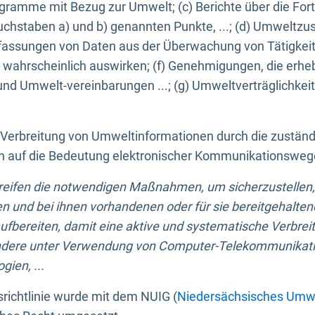
ogramme mit Bezug zur Umwelt; (c) Berichte über die Forts
hstaben a) und b) genannten Punkte, ...; (d) Umweltzusta
sungen von Daten aus der Überwachung von Tätigkeiten
wahrscheinlich auswirken; (f) Genehmigungen, die erhe
und Umwelt-vereinbarungen ...; (g) Umweltverträglichke
n Verbreitung von Umweltinformationen durch die zustän
lich auf die Bedeutung elektronischer Kommunikationswe
greifen die notwendigen Maßnahmen, um sicherzustellen,
n und bei ihnen vorhandenen oder für sie bereitgehalte
bereiten, damit eine aktive und systematische Verbreitu
ondere unter Verwendung von Computer-Telekommunikat
gien, ...
richtlinie wurde mit dem NUIG (
Niedersächsisches Umwe