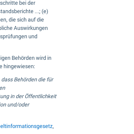
chritte bei der
ndsberichte ...; (e)
, die sich auf die
bliche Auswirkungen
itsprüfungen und
digen Behörden wird in
ge hingewiesen:
 dass Behörden die für
nen
ng in der Öffentlichkeit
ion und/oder
ltinformationsgesetz
,