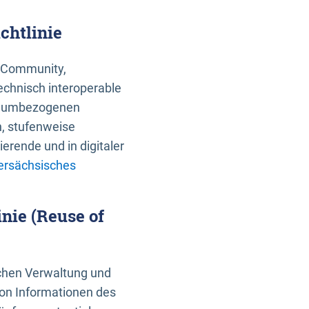
chtlinie
an Community,
echnisch interoperable
 raumbezogenen
n, stufenweise
erende und in digitaler
ersächsisches
nie (Reuse of
schen Verwaltung und
von Informationen des