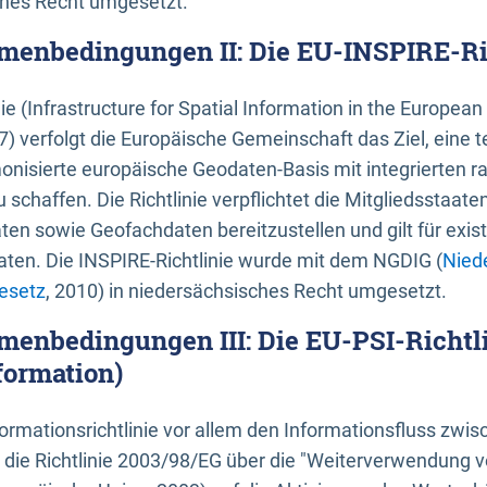
ches Recht umgesetzt.
menbedingungen II: Die EU-INSPIRE-Ri
nie (Infrastructure for Spatial Information in the Europe
) verfolgt die Europäische Gemeinschaft das Ziel, eine t
nisierte europäische Geodaten-Basis mit integrierten
 schaffen. Die Richtlinie verpflichtet die Mitgliedsstaate
n sowie Geofachdaten bereitzustellen und gilt für existi
ten. Die INSPIRE-Richtlinie wurde mit dem NGDIG (
Nied
esetz
, 2010) in niedersächsisches Recht umgesetzt.
menbedingungen III: Die EU-PSI-Richtli
formation)
rmationsrichtlinie vor allem den Informationsfluss zwi
lt die Richtlinie 2003/98/EG über die "Weiterverwendung 