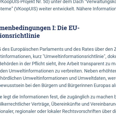
KoopUIS-Projekt Nr. 50) unter dem Dach “Verwaltungsk
eme” (VKoopUIS) weiter entwickelt. Nähere Informatione
menbedingungen I: Die EU-
onsrichtlinie
EG des Europäischen Parlaments und des Rates über den 
tinformationen, kurz "Umweltinformationsrichtlinie", dok
Behörden in der Pflicht sieht, ihre Arbeit transparent zu 
den Umweltinformationen zu verbreiten. Neben erhöhte
ördlichen Umweltinformationen und Umweltdaten, werd
wusstsein bei den Bürgern und Bürgerinnen Europas als 
inie legt die Informationen fest, die zugänglich zu machen 
völkerrechtlicher Verträge, Übereinkünfte und Vereinbaru
onaler, regionaler oder lokaler Rechtsvorschriften über di