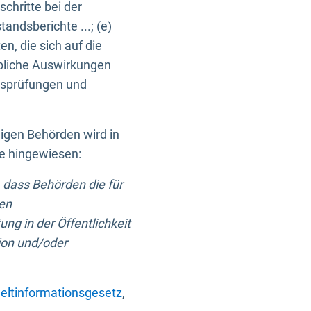
chritte bei der
ndsberichte ...; (e)
, die sich auf die
bliche Auswirkungen
itsprüfungen und
digen Behörden wird in
ge hingewiesen:
 dass Behörden die für
nen
ng in der Öffentlichkeit
ion und/oder
ltinformationsgesetz
,