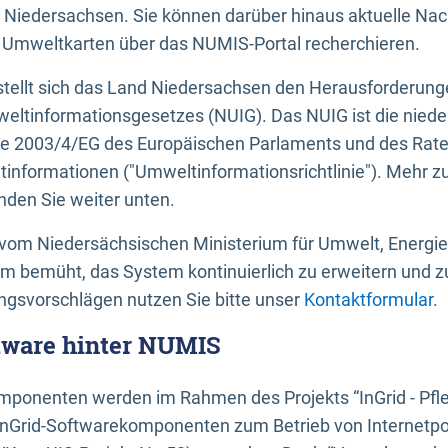
 Niedersachsen. Sie können darüber hinaus aktuelle Nac
mweltkarten über das NUMIS-Portal recherchieren.
tellt sich das Land Niedersachsen den Herausforderung
ltinformationsgesetzes (NUIG). Das NUIG ist die nied
ie 2003/4/EG des Europäischen Parlaments und des Rat
tinformationen ("Umweltinformationsrichtlinie"). Mehr z
den Sie weiter unten.
vom Niedersächsischen Ministerium für Umwelt, Energi
um bemüht, das System kontinuierlich zu erweitern und z
gsvorschlägen nutzen Sie bitte unser
Kontaktformular
.
ftware hinter NUMIS
ponenten werden im Rahmen des Projekts “InGrid - Pfl
InGrid-Softwarekomponenten zum Betrieb von Internetpo