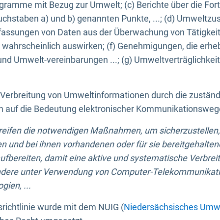
ogramme mit Bezug zur Umwelt; (c) Berichte über die Forts
hstaben a) und b) genannten Punkte, ...; (d) Umweltzusta
sungen von Daten aus der Überwachung von Tätigkeiten
wahrscheinlich auswirken; (f) Genehmigungen, die erhe
und Umwelt-vereinbarungen ...; (g) Umweltverträglichke
n Verbreitung von Umweltinformationen durch die zustän
lich auf die Bedeutung elektronischer Kommunikationswe
greifen die notwendigen Maßnahmen, um sicherzustellen,
n und bei ihnen vorhandenen oder für sie bereitgehalte
bereiten, damit eine aktive und systematische Verbreitu
ondere unter Verwendung von Computer-Telekommunikat
gien, ...
richtlinie wurde mit dem NUIG (
Niedersächsisches Umwe