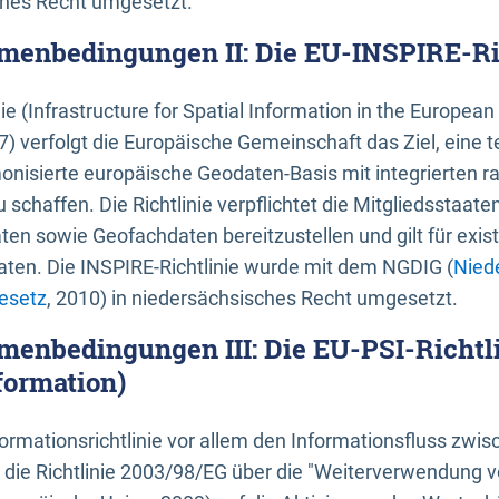
ches Recht umgesetzt.
menbedingungen II: Die EU-INSPIRE-Ri
nie (Infrastructure for Spatial Information in the Europe
) verfolgt die Europäische Gemeinschaft das Ziel, eine t
nisierte europäische Geodaten-Basis mit integrierten
 schaffen. Die Richtlinie verpflichtet die Mitgliedsstaate
n sowie Geofachdaten bereitzustellen und gilt für existi
ten. Die INSPIRE-Richtlinie wurde mit dem NGDIG (
Nied
esetz
, 2010) in niedersächsisches Recht umgesetzt.
menbedingungen III: Die EU-PSI-Richtli
formation)
rmationsrichtlinie vor allem den Informationsfluss zwi
lt die Richtlinie 2003/98/EG über die "Weiterverwendung 