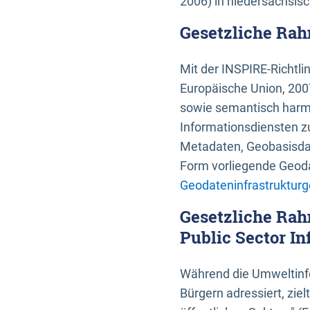
2006) in niedersächsis
Gesetzliche Rah
Mit der INSPIRE-Richtli
Europäische Union, 2007
sowie semantisch harmo
Informationsdiensten zu
Metadaten, Geobasisdate
Form vorliegende Geoda
Geodateninfrastrukturg
Gesetzliche Rah
Public Sector In
Während die Umweltinfo
Bürgern adressiert, zie