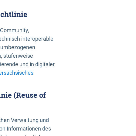
chtlinie
an Community,
echnisch interoperable
 raumbezogenen
n, stufenweise
erende und in digitaler
ersächsisches
nie (Reuse of
schen Verwaltung und
von Informationen des