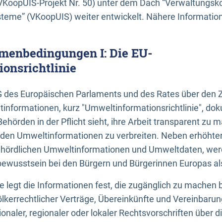
KoopUIS-Projekt Nr. 50) unter dem Dach “Verwaltungsk
eme” (VKoopUIS) weiter entwickelt. Nähere Informatione
menbedingungen I: Die EU-
onsrichtlinie
EG des Europäischen Parlaments und des Rates über den 
tinformationen, kurz "Umweltinformationsrichtlinie", dok
Behörden in der Pflicht sieht, ihre Arbeit transparent zu 
den Umweltinformationen zu verbreiten. Neben erhöhte
ördlichen Umweltinformationen und Umweltdaten, werd
wusstsein bei den Bürgern und Bürgerinnen Europas als 
inie legt die Informationen fest, die zugänglich zu machen 
völkerrechtlicher Verträge, Übereinkünfte und Vereinbaru
onaler, regionaler oder lokaler Rechtsvorschriften über di