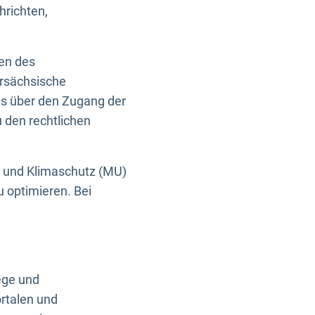
hrichten,
en des
ersächsische
es über den Zugang der
u den rechtlichen
e und Klimaschutz (MU)
u optimieren. Bei
ege und
rtalen und