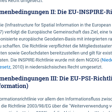
ches Recht umgesetzt.
menbedingungen II: Die EU-INSPIRE-Ri
nie (Infrastructure for Spatial Information in the Europe
) verfolgt die Europäische Gemeinschaft das Ziel, eine t
nisierte europäische Geodaten-Basis mit integrierten
 schaffen. Die Richtlinie verpflichtet die Mitgliedsstaate
n sowie Geofachdaten bereitzustellen und gilt für existi
ten. Die INSPIRE-Richtlinie wurde mit dem NGDIG (
Nied
esetz
, 2010) in niedersächsisches Recht umgesetzt.
menbedingungen III: Die EU-PSI-Richtli
formation)
rmationsrichtlinie vor allem den Informationsfluss zwi
lt die Richtlinie 2003/98/EG über die "Weiterverwendung 