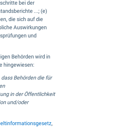
chritte bei der
ndsberichte ...; (e)
, die sich auf die
bliche Auswirkungen
itsprüfungen und
digen Behörden wird in
ge hingewiesen:
 dass Behörden die für
nen
ng in der Öffentlichkeit
ion und/oder
ltinformationsgesetz
,