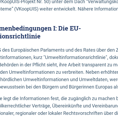
KoopUIS-Projekt Nr. 50) unter dem Dach “Verwaltungsk
eme” (VKoopUIS) weiter entwickelt. Nähere Informatione
menbedingungen I: Die EU-
onsrichtlinie
EG des Europäischen Parlaments und des Rates über den 
tinformationen, kurz "Umweltinformationsrichtlinie", dok
Behörden in der Pflicht sieht, ihre Arbeit transparent zu 
den Umweltinformationen zu verbreiten. Neben erhöhte
ördlichen Umweltinformationen und Umweltdaten, werd
wusstsein bei den Bürgern und Bürgerinnen Europas als 
inie legt die Informationen fest, die zugänglich zu machen 
völkerrechtlicher Verträge, Übereinkünfte und Vereinbaru
onaler, regionaler oder lokaler Rechtsvorschriften über di