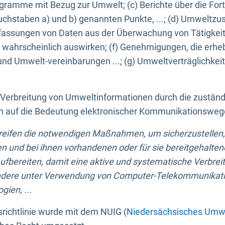
ogramme mit Bezug zur Umwelt; (c) Berichte über die Forts
hstaben a) und b) genannten Punkte, ...; (d) Umweltzusta
sungen von Daten aus der Überwachung von Tätigkeiten
wahrscheinlich auswirken; (f) Genehmigungen, die erhe
und Umwelt-vereinbarungen ...; (g) Umweltverträglichke
n Verbreitung von Umweltinformationen durch die zustän
lich auf die Bedeutung elektronischer Kommunikationswe
greifen die notwendigen Maßnahmen, um sicherzustellen,
n und bei ihnen vorhandenen oder für sie bereitgehalte
bereiten, damit eine aktive und systematische Verbreitu
ondere unter Verwendung von Computer-Telekommunikat
gien, ...
richtlinie wurde mit dem NUIG (
Niedersächsisches Umwe