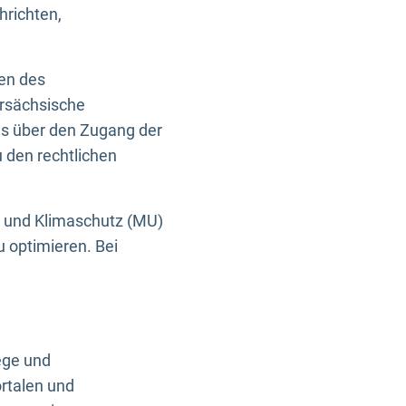
hrichten,
en des
ersächsische
es über den Zugang der
u den rechtlichen
e und Klimaschutz (MU)
u optimieren. Bei
ege und
rtalen und