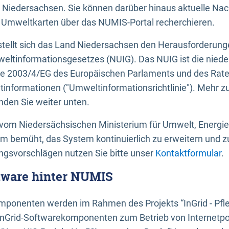
 Niedersachsen. Sie können darüber hinaus aktuelle Nac
mweltkarten über das NUMIS-Portal recherchieren.
tellt sich das Land Niedersachsen den Herausforderung
ltinformationsgesetzes (NUIG). Das NUIG ist die nied
ie 2003/4/EG des Europäischen Parlaments und des Rat
tinformationen ("Umweltinformationsrichtlinie"). Mehr z
den Sie weiter unten.
vom Niedersächsischen Ministerium für Umwelt, Energi
um bemüht, das System kontinuierlich zu erweitern und z
gsvorschlägen nutzen Sie bitte unser
Kontaktformular
.
ftware hinter NUMIS
ponenten werden im Rahmen des Projekts “InGrid - Pfl
InGrid-Softwarekomponenten zum Betrieb von Internetpo