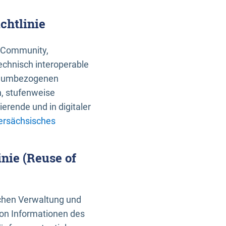
chtlinie
an Community,
echnisch interoperable
 raumbezogenen
n, stufenweise
erende und in digitaler
ersächsisches
nie (Reuse of
schen Verwaltung und
von Informationen des