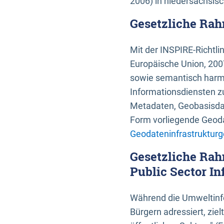
2006) in niedersächsis
Gesetzliche Rah
Mit der INSPIRE-Richtli
Europäische Union, 2007
sowie semantisch harmo
Informationsdiensten zu
Metadaten, Geobasisdate
Form vorliegende Geoda
Geodateninfrastrukturg
Gesetzliche Rah
Public Sector In
Während die Umweltinfo
Bürgern adressiert, zie