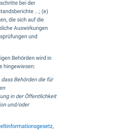
chritte bei der
ndsberichte ...; (e)
, die sich auf die
bliche Auswirkungen
itsprüfungen und
digen Behörden wird in
ge hingewiesen:
 dass Behörden die für
nen
ng in der Öffentlichkeit
ion und/oder
ltinformationsgesetz
,