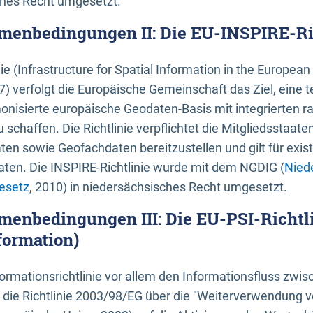
ches Recht umgesetzt.
menbedingungen II: Die EU-INSPIRE-Ri
nie (Infrastructure for Spatial Information in the Europe
) verfolgt die Europäische Gemeinschaft das Ziel, eine t
nisierte europäische Geodaten-Basis mit integrierten
 schaffen. Die Richtlinie verpflichtet die Mitgliedsstaate
n sowie Geofachdaten bereitzustellen und gilt für existi
ten. Die INSPIRE-Richtlinie wurde mit dem NGDIG (
Nied
esetz
, 2010) in niedersächsisches Recht umgesetzt.
menbedingungen III: Die EU-PSI-Richtli
formation)
rmationsrichtlinie vor allem den Informationsfluss zwi
lt die Richtlinie 2003/98/EG über die "Weiterverwendung 