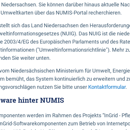
 Niedersachsen. Sie können darüber hinaus aktuelle Nac
mweltkarten über das NUMIS-Portal recherchieren.
tellt sich das Land Niedersachsen den Herausforderung
ltinformationsgesetzes (NUIG). Das NUIG ist die nied
ie 2003/4/EG des Europäischen Parlaments und des Rat
tinformationen ("Umweltinformationsrichtlinie"). Mehr z
den Sie weiter unten.
vom Niedersächsischen Ministerium für Umwelt, Energi
um bemüht, das System kontinuierlich zu erweitern und z
gsvorschlägen nutzen Sie bitte unser
Kontaktformular
.
ftware hinter NUMIS
ponenten werden im Rahmen des Projekts “InGrid - Pfl
InGrid-Softwarekomponenten zum Betrieb von Internetpo