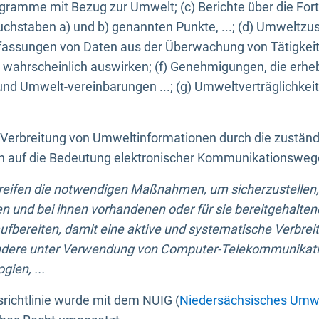
ogramme mit Bezug zur Umwelt; (c) Berichte über die Forts
hstaben a) und b) genannten Punkte, ...; (d) Umweltzusta
sungen von Daten aus der Überwachung von Tätigkeiten
wahrscheinlich auswirken; (f) Genehmigungen, die erhe
und Umwelt-vereinbarungen ...; (g) Umweltverträglichke
n Verbreitung von Umweltinformationen durch die zustän
lich auf die Bedeutung elektronischer Kommunikationswe
greifen die notwendigen Maßnahmen, um sicherzustellen,
n und bei ihnen vorhandenen oder für sie bereitgehalte
bereiten, damit eine aktive und systematische Verbreitu
ondere unter Verwendung von Computer-Telekommunikat
gien, ...
richtlinie wurde mit dem NUIG (
Niedersächsisches Umwe