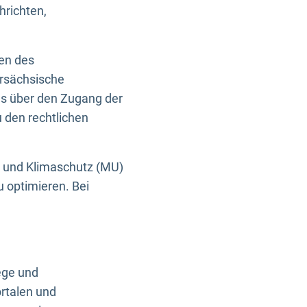
hrichten,
en des
ersächsische
es über den Zugang der
u den rechtlichen
e und Klimaschutz (MU)
u optimieren. Bei
ege und
rtalen und