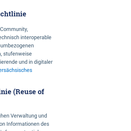
chtlinie
an Community,
echnisch interoperable
 raumbezogenen
n, stufenweise
erende und in digitaler
ersächsisches
nie (Reuse of
schen Verwaltung und
von Informationen des