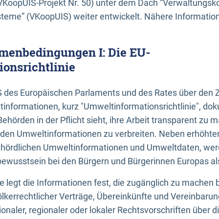
KoopUIS-Projekt Nr. 50) unter dem Dach “Verwaltungsk
eme” (VKoopUIS) weiter entwickelt. Nähere Informatione
menbedingungen I: Die EU-
onsrichtlinie
EG des Europäischen Parlaments und des Rates über den 
tinformationen, kurz "Umweltinformationsrichtlinie", dok
Behörden in der Pflicht sieht, ihre Arbeit transparent zu 
den Umweltinformationen zu verbreiten. Neben erhöhte
ördlichen Umweltinformationen und Umweltdaten, werd
wusstsein bei den Bürgern und Bürgerinnen Europas als 
inie legt die Informationen fest, die zugänglich zu machen 
völkerrechtlicher Verträge, Übereinkünfte und Vereinbaru
onaler, regionaler oder lokaler Rechtsvorschriften über di