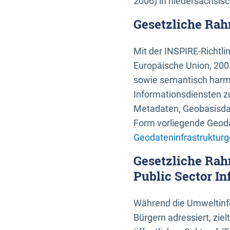
2006) in niedersächsis
Gesetzliche Rah
Mit der INSPIRE-Richtli
Europäische Union, 2007
sowie semantisch harmo
Informationsdiensten zu
Metadaten, Geobasisdate
Form vorliegende Geoda
Geodateninfrastrukturg
Gesetzliche Rah
Public Sector In
Während die Umweltinfo
Bürgern adressiert, zie