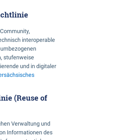
chtlinie
an Community,
echnisch interoperable
 raumbezogenen
n, stufenweise
erende und in digitaler
ersächsisches
nie (Reuse of
schen Verwaltung und
von Informationen des