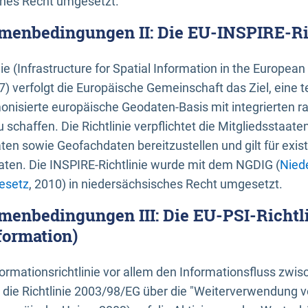
ches Recht umgesetzt.
menbedingungen II: Die EU-INSPIRE-Ri
nie (Infrastructure for Spatial Information in the Europe
) verfolgt die Europäische Gemeinschaft das Ziel, eine t
nisierte europäische Geodaten-Basis mit integrierten
 schaffen. Die Richtlinie verpflichtet die Mitgliedsstaate
n sowie Geofachdaten bereitzustellen und gilt für existi
ten. Die INSPIRE-Richtlinie wurde mit dem NGDIG (
Nied
esetz
, 2010) in niedersächsisches Recht umgesetzt.
menbedingungen III: Die EU-PSI-Richtli
formation)
rmationsrichtlinie vor allem den Informationsfluss zwi
lt die Richtlinie 2003/98/EG über die "Weiterverwendung 