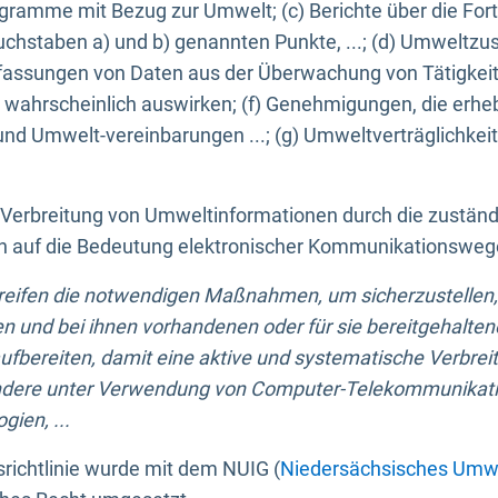
ogramme mit Bezug zur Umwelt; (c) Berichte über die Forts
hstaben a) und b) genannten Punkte, ...; (d) Umweltzusta
sungen von Daten aus der Überwachung von Tätigkeiten
wahrscheinlich auswirken; (f) Genehmigungen, die erhe
und Umwelt-vereinbarungen ...; (g) Umweltverträglichke
n Verbreitung von Umweltinformationen durch die zustän
lich auf die Bedeutung elektronischer Kommunikationswe
greifen die notwendigen Maßnahmen, um sicherzustellen,
n und bei ihnen vorhandenen oder für sie bereitgehalte
bereiten, damit eine aktive und systematische Verbreitu
ondere unter Verwendung von Computer-Telekommunikat
gien, ...
richtlinie wurde mit dem NUIG (
Niedersächsisches Umwe