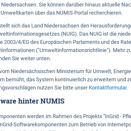
 Niedersachsen. Sie können darüber hinaus aktuelle Nac
mweltkarten über das NUMIS-Portal recherchieren.
tellt sich das Land Niedersachsen den Herausforderung
ltinformationsgesetzes (NUIG). Das NUIG ist die nied
ie 2003/4/EG des Europäischen Parlaments und des Rat
tinformationen ("Umweltinformationsrichtlinie"). Mehr z
den Sie weiter unten.
vom Niedersächsischen Ministerium für Umwelt, Energi
um bemüht, das System kontinuierlich zu erweitern und z
gsvorschlägen nutzen Sie bitte unser
Kontaktformular
.
ftware hinter NUMIS
ponenten werden im Rahmen des Projekts “InGrid - Pfl
InGrid-Softwarekomponenten zum Betrieb von Internetpo