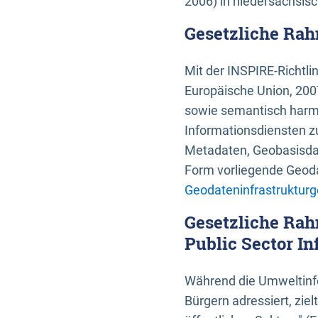
2006) in niedersächsis
Gesetzliche Rah
Mit der INSPIRE-Richtli
Europäische Union, 2007
sowie semantisch harmo
Informationsdiensten zu
Metadaten, Geobasisdate
Form vorliegende Geoda
Geodateninfrastrukturg
Gesetzliche Rah
Public Sector In
Während die Umweltinfo
Bürgern adressiert, zie