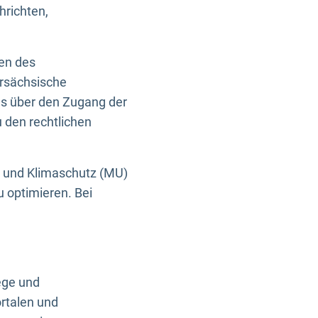
hrichten,
en des
ersächsische
es über den Zugang der
u den rechtlichen
e und Klimaschutz (MU)
u optimieren. Bei
ege und
rtalen und