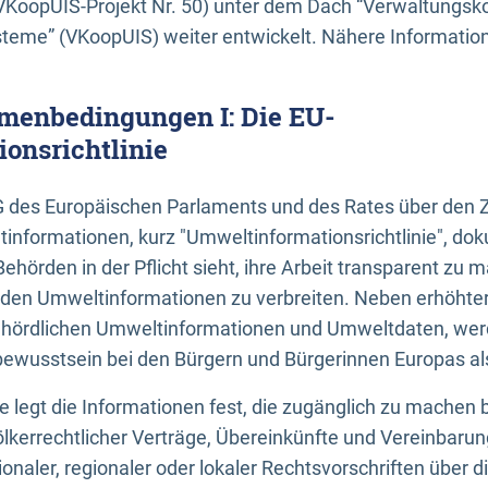
KoopUIS-Projekt Nr. 50) unter dem Dach “Verwaltungsk
eme” (VKoopUIS) weiter entwickelt. Nähere Informatione
menbedingungen I: Die EU-
onsrichtlinie
EG des Europäischen Parlaments und des Rates über den 
tinformationen, kurz "Umweltinformationsrichtlinie", dok
Behörden in der Pflicht sieht, ihre Arbeit transparent zu 
den Umweltinformationen zu verbreiten. Neben erhöhte
ördlichen Umweltinformationen und Umweltdaten, werd
wusstsein bei den Bürgern und Bürgerinnen Europas als 
inie legt die Informationen fest, die zugänglich zu machen 
völkerrechtlicher Verträge, Übereinkünfte und Vereinbaru
onaler, regionaler oder lokaler Rechtsvorschriften über di