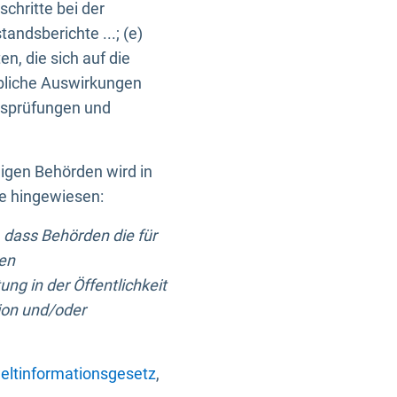
chritte bei der
ndsberichte ...; (e)
, die sich auf die
bliche Auswirkungen
itsprüfungen und
digen Behörden wird in
ge hingewiesen:
 dass Behörden die für
nen
ng in der Öffentlichkeit
ion und/oder
ltinformationsgesetz
,