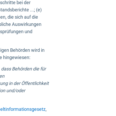
chritte bei der
ndsberichte ...; (e)
, die sich auf die
bliche Auswirkungen
itsprüfungen und
digen Behörden wird in
ge hingewiesen:
 dass Behörden die für
nen
ng in der Öffentlichkeit
ion und/oder
ltinformationsgesetz
,