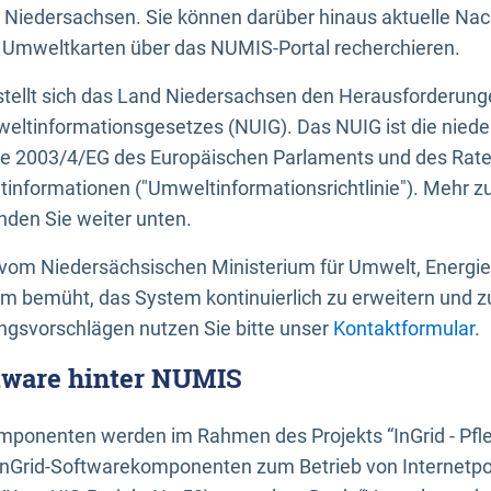
 Niedersachsen. Sie können darüber hinaus aktuelle Nac
mweltkarten über das NUMIS-Portal recherchieren.
tellt sich das Land Niedersachsen den Herausforderung
ltinformationsgesetzes (NUIG). Das NUIG ist die nied
ie 2003/4/EG des Europäischen Parlaments und des Rat
tinformationen ("Umweltinformationsrichtlinie"). Mehr z
den Sie weiter unten.
vom Niedersächsischen Ministerium für Umwelt, Energi
um bemüht, das System kontinuierlich zu erweitern und z
gsvorschlägen nutzen Sie bitte unser
Kontaktformular
.
ftware hinter NUMIS
ponenten werden im Rahmen des Projekts “InGrid - Pfl
InGrid-Softwarekomponenten zum Betrieb von Internetpo