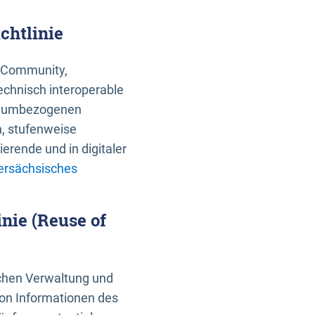
chtlinie
an Community,
echnisch interoperable
 raumbezogenen
n, stufenweise
erende und in digitaler
ersächsisches
nie (Reuse of
schen Verwaltung und
von Informationen des