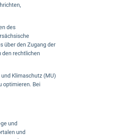
hrichten,
en des
ersächsische
es über den Zugang der
u den rechtlichen
e und Klimaschutz (MU)
u optimieren. Bei
ege und
rtalen und