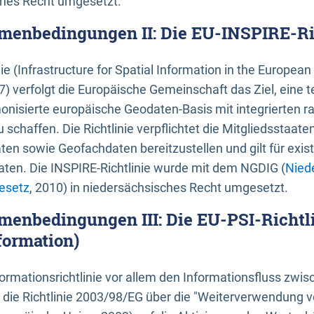
ches Recht umgesetzt.
menbedingungen II: Die EU-INSPIRE-Ri
nie (Infrastructure for Spatial Information in the Europe
) verfolgt die Europäische Gemeinschaft das Ziel, eine t
nisierte europäische Geodaten-Basis mit integrierten
 schaffen. Die Richtlinie verpflichtet die Mitgliedsstaate
n sowie Geofachdaten bereitzustellen und gilt für existi
ten. Die INSPIRE-Richtlinie wurde mit dem NGDIG (
Nied
esetz
, 2010) in niedersächsisches Recht umgesetzt.
menbedingungen III: Die EU-PSI-Richtli
formation)
rmationsrichtlinie vor allem den Informationsfluss zwi
lt die Richtlinie 2003/98/EG über die "Weiterverwendung 