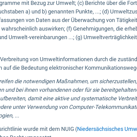
ogramme mit Bezug zur Umwelt; (c) Berichte über die Forts
hstaben a) und b) genannten Punkte, ...; (d) Umweltzusta
sungen von Daten aus der Überwachung von Tätigkeiten
wahrscheinlich auswirken; (f) Genehmigungen, die erhe
und Umwelt-vereinbarungen ...; (g) Umweltverträglichke
n Verbreitung von Umweltinformationen durch die zustän
lich auf die Bedeutung elektronischer Kommunikationswe
greifen die notwendigen Maßnahmen, um sicherzustellen,
n und bei ihnen vorhandenen oder für sie bereitgehalte
bereiten, damit eine aktive und systematische Verbreitu
ondere unter Verwendung von Computer-Telekommunikat
gien, ...
richtlinie wurde mit dem NUIG (
Niedersächsisches Umwe