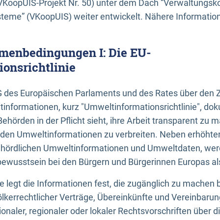
KoopUIS-Projekt Nr. 50) unter dem Dach “Verwaltungsk
eme” (VKoopUIS) weiter entwickelt. Nähere Informatione
menbedingungen I: Die EU-
onsrichtlinie
EG des Europäischen Parlaments und des Rates über den 
tinformationen, kurz "Umweltinformationsrichtlinie", dok
Behörden in der Pflicht sieht, ihre Arbeit transparent zu 
den Umweltinformationen zu verbreiten. Neben erhöhte
ördlichen Umweltinformationen und Umweltdaten, werd
wusstsein bei den Bürgern und Bürgerinnen Europas als 
inie legt die Informationen fest, die zugänglich zu machen 
völkerrechtlicher Verträge, Übereinkünfte und Vereinbaru
onaler, regionaler oder lokaler Rechtsvorschriften über di