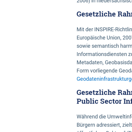
2006) in niedersächsis
Gesetzliche Rah
Mit der INSPIRE-Richtli
Europäische Union, 2007
sowie semantisch harmo
Informationsdiensten zu
Metadaten, Geobasisdate
Form vorliegende Geoda
Geodateninfrastrukturg
Gesetzliche Rah
Public Sector In
Während die Umweltinfo
Bürgern adressiert, zie