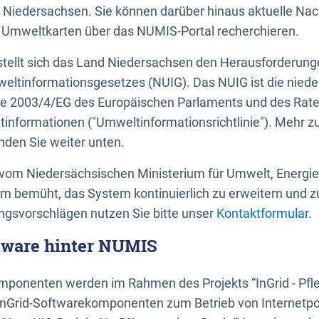
 Niedersachsen. Sie können darüber hinaus aktuelle Nac
mweltkarten über das NUMIS-Portal recherchieren.
tellt sich das Land Niedersachsen den Herausforderung
ltinformationsgesetzes (NUIG). Das NUIG ist die nied
ie 2003/4/EG des Europäischen Parlaments und des Rat
tinformationen ("Umweltinformationsrichtlinie"). Mehr z
den Sie weiter unten.
vom Niedersächsischen Ministerium für Umwelt, Energi
um bemüht, das System kontinuierlich zu erweitern und z
gsvorschlägen nutzen Sie bitte unser
Kontaktformular
.
ftware hinter NUMIS
ponenten werden im Rahmen des Projekts “InGrid - Pfl
InGrid-Softwarekomponenten zum Betrieb von Internetpo