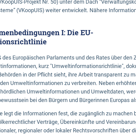
KoopUIS-Projekt Nr. 50) unter dem Dach “Verwaltungsk
eme” (VKoopUIS) weiter entwickelt. Nähere Informatione
menbedingungen I: Die EU-
onsrichtlinie
EG des Europäischen Parlaments und des Rates über den 
tinformationen, kurz "Umweltinformationsrichtlinie", dok
Behörden in der Pflicht sieht, ihre Arbeit transparent zu 
den Umweltinformationen zu verbreiten. Neben erhöhte
ördlichen Umweltinformationen und Umweltdaten, werd
wusstsein bei den Bürgern und Bürgerinnen Europas als 
inie legt die Informationen fest, die zugänglich zu machen 
völkerrechtlicher Verträge, Übereinkünfte und Vereinbaru
onaler, regionaler oder lokaler Rechtsvorschriften über di