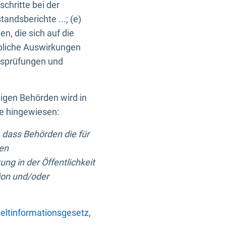
chritte bei der
ndsberichte ...; (e)
, die sich auf die
bliche Auswirkungen
itsprüfungen und
digen Behörden wird in
ge hingewiesen:
 dass Behörden die für
nen
ng in der Öffentlichkeit
ion und/oder
ltinformationsgesetz
,