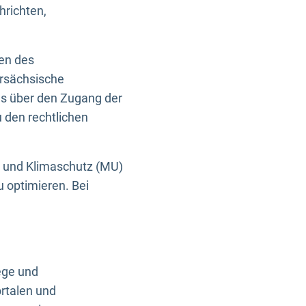
hrichten,
en des
ersächsische
es über den Zugang der
u den rechtlichen
e und Klimaschutz (MU)
u optimieren. Bei
ege und
rtalen und