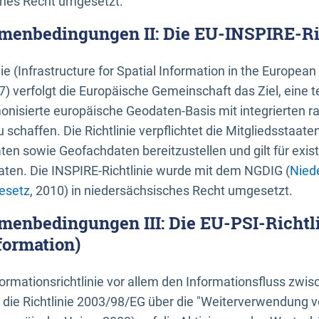
ches Recht umgesetzt.
menbedingungen II: Die EU-INSPIRE-Ri
nie (Infrastructure for Spatial Information in the Europe
) verfolgt die Europäische Gemeinschaft das Ziel, eine t
nisierte europäische Geodaten-Basis mit integrierten
 schaffen. Die Richtlinie verpflichtet die Mitgliedsstaate
n sowie Geofachdaten bereitzustellen und gilt für existi
ten. Die INSPIRE-Richtlinie wurde mit dem NGDIG (
Nied
esetz
, 2010) in niedersächsisches Recht umgesetzt.
menbedingungen III: Die EU-PSI-Richtli
formation)
rmationsrichtlinie vor allem den Informationsfluss zwi
lt die Richtlinie 2003/98/EG über die "Weiterverwendung 