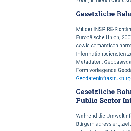
2006) in niedersächsis
Gesetzliche Rah
Mit der INSPIRE-Richtli
Europäische Union, 2007
sowie semantisch harmo
Informationsdiensten zu
Metadaten, Geobasisdate
Form vorliegende Geoda
Geodateninfrastrukturg
Gesetzliche Rah
Public Sector In
Während die Umweltinfo
Bürgern adressiert, zie