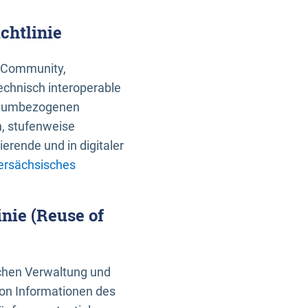
chtlinie
an Community,
echnisch interoperable
 raumbezogenen
n, stufenweise
erende und in digitaler
ersächsisches
nie (Reuse of
schen Verwaltung und
von Informationen des