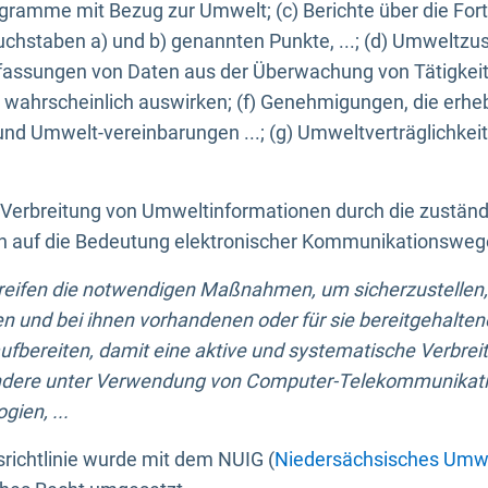
ogramme mit Bezug zur Umwelt; (c) Berichte über die Forts
hstaben a) und b) genannten Punkte, ...; (d) Umweltzusta
sungen von Daten aus der Überwachung von Tätigkeiten
wahrscheinlich auswirken; (f) Genehmigungen, die erhe
und Umwelt-vereinbarungen ...; (g) Umweltverträglichke
n Verbreitung von Umweltinformationen durch die zustän
lich auf die Bedeutung elektronischer Kommunikationswe
greifen die notwendigen Maßnahmen, um sicherzustellen,
n und bei ihnen vorhandenen oder für sie bereitgehalte
bereiten, damit eine aktive und systematische Verbreitu
ondere unter Verwendung von Computer-Telekommunikat
gien, ...
richtlinie wurde mit dem NUIG (
Niedersächsisches Umwe