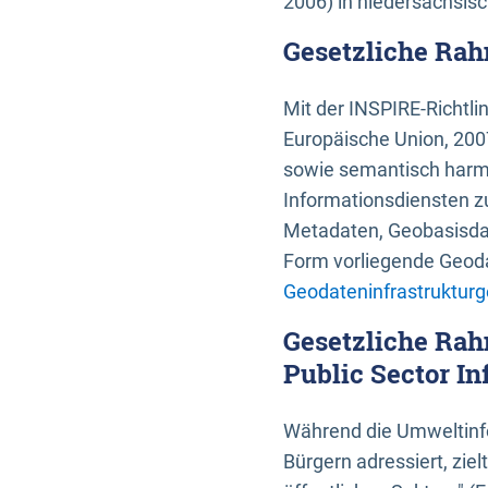
2006) in niedersächsis
Gesetzliche Rah
Mit der INSPIRE-Richtli
Europäische Union, 2007
sowie semantisch harmo
Informationsdiensten zu
Metadaten, Geobasisdate
Form vorliegende Geoda
Geodateninfrastrukturg
Gesetzliche Rah
Public Sector In
Während die Umweltinfo
Bürgern adressiert, zie