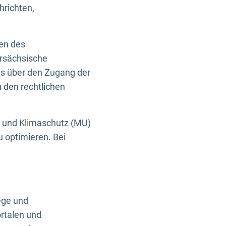
hrichten,
en des
ersächsische
es über den Zugang der
u den rechtlichen
e und Klimaschutz (MU)
u optimieren. Bei
ege und
rtalen und