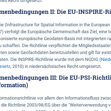
ches Recht umgesetzt.
menbedingungen II: Die EU-INSPIRE-Ri
nie (Infrastructure for Spatial Information in the Europe
) verfolgt die Europäische Gemeinschaft das Ziel, eine t
nisierte europäische Geodaten-Basis mit integrierten
 schaffen. Die Richtlinie verpflichtet die Mitgliedsstaate
n sowie Geofachdaten bereitzustellen und gilt für existi
ten. Die INSPIRE-Richtlinie wurde mit dem NGDIG (
Nied
esetz
, 2010) in niedersächsisches Recht umgesetzt.
menbedingungen III: Die EU-PSI-Richtli
formation)
rmationsrichtlinie vor allem den Informationsfluss zwi
lt die Richtlinie 2003/98/EG über die "Weiterverwendung 