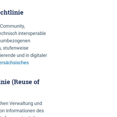
chtlinie
an Community,
echnisch interoperable
 raumbezogenen
n, stufenweise
erende und in digitaler
ersächsisches
nie (Reuse of
schen Verwaltung und
von Informationen des