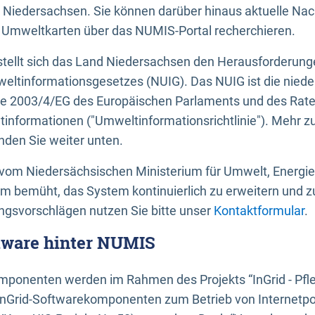
 Niedersachsen. Sie können darüber hinaus aktuelle Nac
mweltkarten über das NUMIS-Portal recherchieren.
tellt sich das Land Niedersachsen den Herausforderung
ltinformationsgesetzes (NUIG). Das NUIG ist die nied
ie 2003/4/EG des Europäischen Parlaments und des Rat
tinformationen ("Umweltinformationsrichtlinie"). Mehr z
den Sie weiter unten.
vom Niedersächsischen Ministerium für Umwelt, Energi
um bemüht, das System kontinuierlich zu erweitern und z
gsvorschlägen nutzen Sie bitte unser
Kontaktformular
.
ftware hinter NUMIS
ponenten werden im Rahmen des Projekts “InGrid - Pfl
InGrid-Softwarekomponenten zum Betrieb von Internetpo