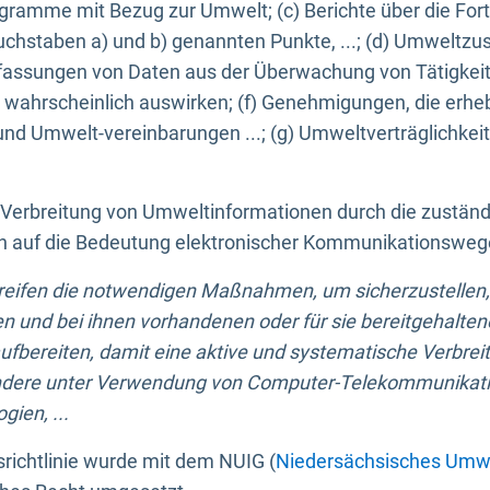
ogramme mit Bezug zur Umwelt; (c) Berichte über die Forts
hstaben a) und b) genannten Punkte, ...; (d) Umweltzusta
sungen von Daten aus der Überwachung von Tätigkeiten
wahrscheinlich auswirken; (f) Genehmigungen, die erhe
und Umwelt-vereinbarungen ...; (g) Umweltverträglichke
n Verbreitung von Umweltinformationen durch die zustän
lich auf die Bedeutung elektronischer Kommunikationswe
greifen die notwendigen Maßnahmen, um sicherzustellen,
n und bei ihnen vorhandenen oder für sie bereitgehalte
bereiten, damit eine aktive und systematische Verbreitu
ondere unter Verwendung von Computer-Telekommunikat
gien, ...
richtlinie wurde mit dem NUIG (
Niedersächsisches Umwe