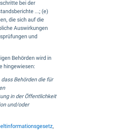
chritte bei der
ndsberichte ...; (e)
, die sich auf die
bliche Auswirkungen
itsprüfungen und
digen Behörden wird in
ge hingewiesen:
 dass Behörden die für
nen
ng in der Öffentlichkeit
ion und/oder
ltinformationsgesetz
,