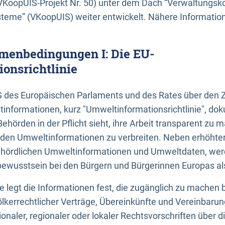
KoopUIS-Projekt Nr. 50) unter dem Dach “Verwaltungsk
eme” (VKoopUIS) weiter entwickelt. Nähere Informatione
menbedingungen I: Die EU-
onsrichtlinie
EG des Europäischen Parlaments und des Rates über den 
tinformationen, kurz "Umweltinformationsrichtlinie", dok
Behörden in der Pflicht sieht, ihre Arbeit transparent zu 
den Umweltinformationen zu verbreiten. Neben erhöhte
ördlichen Umweltinformationen und Umweltdaten, werd
wusstsein bei den Bürgern und Bürgerinnen Europas als 
inie legt die Informationen fest, die zugänglich zu machen 
völkerrechtlicher Verträge, Übereinkünfte und Vereinbaru
onaler, regionaler oder lokaler Rechtsvorschriften über di