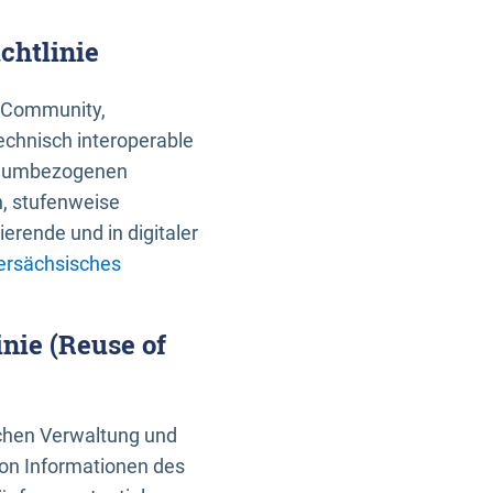
chtlinie
an Community,
echnisch interoperable
 raumbezogenen
n, stufenweise
erende und in digitaler
ersächsisches
nie (Reuse of
schen Verwaltung und
von Informationen des