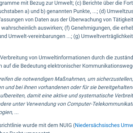
ogramme mit Bezug zur Umwelt; (c) Berichte über die Forts
hstaben a) und b) genannten Punkte, ...; (d) Umweltzusta
sungen von Daten aus der Überwachung von Tätigkeiten
wahrscheinlich auswirken; (f) Genehmigungen, die erhe
und Umwelt-vereinbarungen ...; (g) Umweltverträglichke
n Verbreitung von Umweltinformationen durch die zustän
lich auf die Bedeutung elektronischer Kommunikationswe
greifen die notwendigen Maßnahmen, um sicherzustellen,
n und bei ihnen vorhandenen oder für sie bereitgehalte
bereiten, damit eine aktive und systematische Verbreitu
ondere unter Verwendung von Computer-Telekommunikat
gien, ...
richtlinie wurde mit dem NUIG (
Niedersächsisches Umwe