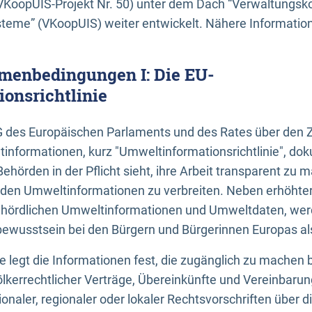
KoopUIS-Projekt Nr. 50) unter dem Dach “Verwaltungsk
eme” (VKoopUIS) weiter entwickelt. Nähere Informatione
menbedingungen I: Die EU-
onsrichtlinie
EG des Europäischen Parlaments und des Rates über den 
tinformationen, kurz "Umweltinformationsrichtlinie", dok
Behörden in der Pflicht sieht, ihre Arbeit transparent zu 
den Umweltinformationen zu verbreiten. Neben erhöhte
ördlichen Umweltinformationen und Umweltdaten, werd
wusstsein bei den Bürgern und Bürgerinnen Europas als 
inie legt die Informationen fest, die zugänglich zu machen 
völkerrechtlicher Verträge, Übereinkünfte und Vereinbaru
onaler, regionaler oder lokaler Rechtsvorschriften über di