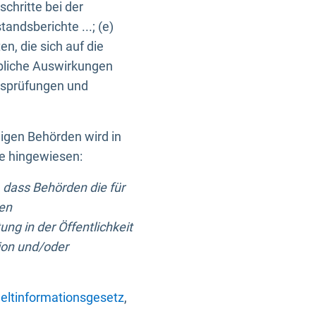
chritte bei der
ndsberichte ...; (e)
, die sich auf die
bliche Auswirkungen
itsprüfungen und
digen Behörden wird in
ge hingewiesen:
 dass Behörden die für
nen
ng in der Öffentlichkeit
ion und/oder
ltinformationsgesetz
,