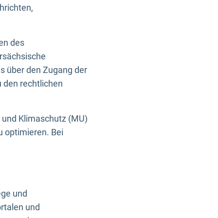
hrichten,
en des
ersächsische
es über den Zugang der
u den rechtlichen
e und Klimaschutz (MU)
u optimieren. Bei
ege und
rtalen und