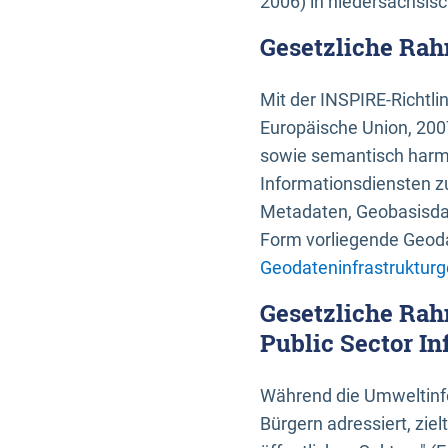
2006) in niedersächsis
Gesetzliche Rah
Mit der INSPIRE-Richtli
Europäische Union, 2007
sowie semantisch harmo
Informationsdiensten zu
Metadaten, Geobasisdate
Form vorliegende Geoda
Geodateninfrastrukturg
Gesetzliche Rah
Public Sector In
Während die Umweltinfo
Bürgern adressiert, zie