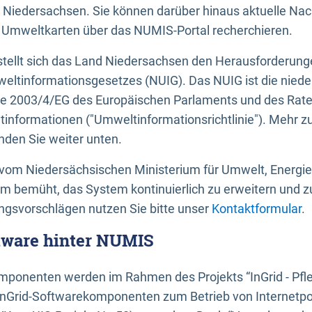
 Niedersachsen. Sie können darüber hinaus aktuelle Nac
mweltkarten über das NUMIS-Portal recherchieren.
tellt sich das Land Niedersachsen den Herausforderung
ltinformationsgesetzes (NUIG). Das NUIG ist die nied
ie 2003/4/EG des Europäischen Parlaments und des Rat
tinformationen ("Umweltinformationsrichtlinie"). Mehr z
den Sie weiter unten.
vom Niedersächsischen Ministerium für Umwelt, Energi
um bemüht, das System kontinuierlich zu erweitern und z
gsvorschlägen nutzen Sie bitte unser
Kontaktformular
.
ftware hinter NUMIS
ponenten werden im Rahmen des Projekts “InGrid - Pfl
InGrid-Softwarekomponenten zum Betrieb von Internetpo