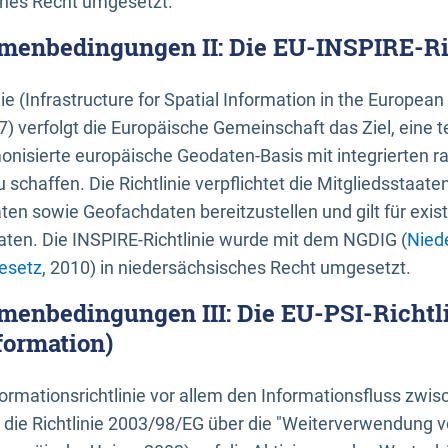
ches Recht umgesetzt.
menbedingungen II: Die EU-INSPIRE-Ri
nie (Infrastructure for Spatial Information in the Europe
) verfolgt die Europäische Gemeinschaft das Ziel, eine t
nisierte europäische Geodaten-Basis mit integrierten
 schaffen. Die Richtlinie verpflichtet die Mitgliedsstaate
n sowie Geofachdaten bereitzustellen und gilt für existi
ten. Die INSPIRE-Richtlinie wurde mit dem NGDIG (
Nied
esetz
, 2010) in niedersächsisches Recht umgesetzt.
menbedingungen III: Die EU-PSI-Richtli
formation)
rmationsrichtlinie vor allem den Informationsfluss zwi
lt die Richtlinie 2003/98/EG über die "Weiterverwendung 