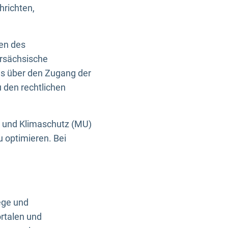
hrichten,
en des
ersächsische
es über den Zugang der
u den rechtlichen
e und Klimaschutz (MU)
u optimieren. Bei
ege und
rtalen und