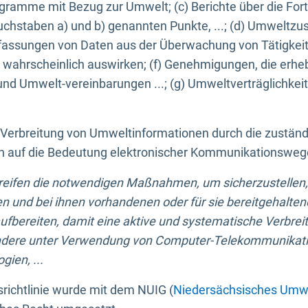
ogramme mit Bezug zur Umwelt; (c) Berichte über die Forts
hstaben a) und b) genannten Punkte, ...; (d) Umweltzusta
sungen von Daten aus der Überwachung von Tätigkeiten
wahrscheinlich auswirken; (f) Genehmigungen, die erhe
und Umwelt-vereinbarungen ...; (g) Umweltverträglichke
n Verbreitung von Umweltinformationen durch die zustän
lich auf die Bedeutung elektronischer Kommunikationswe
greifen die notwendigen Maßnahmen, um sicherzustellen,
n und bei ihnen vorhandenen oder für sie bereitgehalte
bereiten, damit eine aktive und systematische Verbreitu
ondere unter Verwendung von Computer-Telekommunikat
gien, ...
richtlinie wurde mit dem NUIG (
Niedersächsisches Umwe