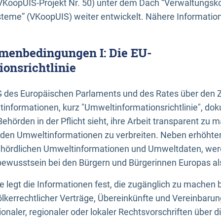
KoopUIS-Projekt Nr. 50) unter dem Dach “Verwaltungsk
eme” (VKoopUIS) weiter entwickelt. Nähere Informatione
menbedingungen I: Die EU-
onsrichtlinie
EG des Europäischen Parlaments und des Rates über den 
tinformationen, kurz "Umweltinformationsrichtlinie", dok
Behörden in der Pflicht sieht, ihre Arbeit transparent zu 
den Umweltinformationen zu verbreiten. Neben erhöhte
ördlichen Umweltinformationen und Umweltdaten, werd
wusstsein bei den Bürgern und Bürgerinnen Europas als 
inie legt die Informationen fest, die zugänglich zu machen 
völkerrechtlicher Verträge, Übereinkünfte und Vereinbaru
onaler, regionaler oder lokaler Rechtsvorschriften über di