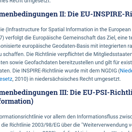
ches Recht umgesetzt.
menbedingungen II: Die EU-INSPIRE-Ri
nie (Infrastructure for Spatial Information in the Europe
) verfolgt die Europäische Gemeinschaft das Ziel, eine t
nisierte europäische Geodaten-Basis mit integrierten
 schaffen. Die Richtlinie verpflichtet die Mitgliedsstaate
n sowie Geofachdaten bereitzustellen und gilt für existi
ten. Die INSPIRE-Richtlinie wurde mit dem NGDIG (
Nied
esetz
, 2010) in niedersächsisches Recht umgesetzt.
menbedingungen III: Die EU-PSI-Richtli
formation)
rmationsrichtlinie vor allem den Informationsfluss zwi
lt die Richtlinie 2003/98/EG über die "Weiterverwendung 