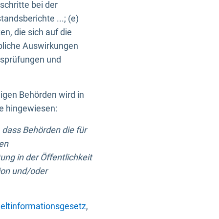
chritte bei der
ndsberichte ...; (e)
, die sich auf die
bliche Auswirkungen
itsprüfungen und
digen Behörden wird in
ge hingewiesen:
 dass Behörden die für
nen
ng in der Öffentlichkeit
ion und/oder
ltinformationsgesetz
,