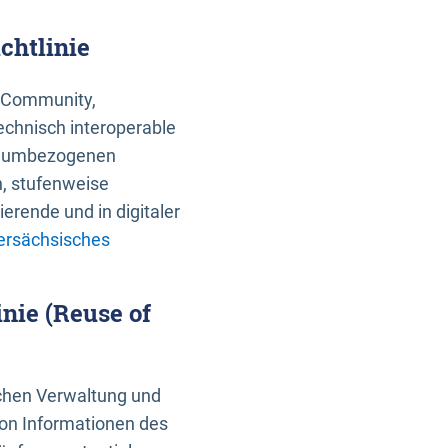
chtlinie
an Community,
echnisch interoperable
 raumbezogenen
n, stufenweise
erende und in digitaler
ersächsisches
nie (Reuse of
schen Verwaltung und
von Informationen des