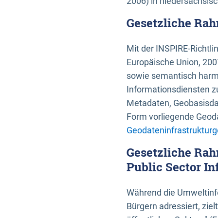
2006) in niedersächsis
Gesetzliche Rah
Mit der INSPIRE-Richtli
Europäische Union, 2007
sowie semantisch harmo
Informationsdiensten zu
Metadaten, Geobasisdate
Form vorliegende Geoda
Geodateninfrastrukturg
Gesetzliche Rah
Public Sector In
Während die Umweltinfo
Bürgern adressiert, zie