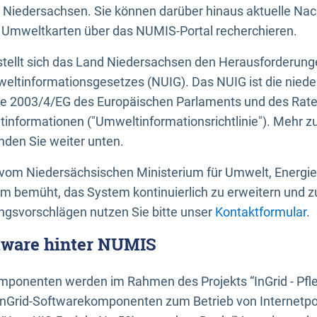
 Niedersachsen. Sie können darüber hinaus aktuelle Nac
mweltkarten über das NUMIS-Portal recherchieren.
tellt sich das Land Niedersachsen den Herausforderung
ltinformationsgesetzes (NUIG). Das NUIG ist die nied
ie 2003/4/EG des Europäischen Parlaments und des Rat
tinformationen ("Umweltinformationsrichtlinie"). Mehr z
den Sie weiter unten.
vom Niedersächsischen Ministerium für Umwelt, Energi
um bemüht, das System kontinuierlich zu erweitern und z
gsvorschlägen nutzen Sie bitte unser
Kontaktformular
.
ftware hinter NUMIS
ponenten werden im Rahmen des Projekts “InGrid - Pfl
InGrid-Softwarekomponenten zum Betrieb von Internetpo