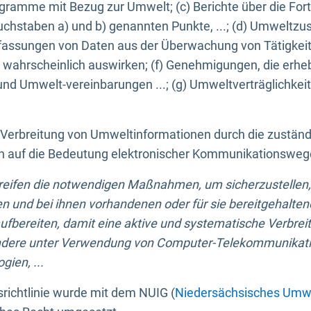
ogramme mit Bezug zur Umwelt; (c) Berichte über die Forts
hstaben a) und b) genannten Punkte, ...; (d) Umweltzusta
sungen von Daten aus der Überwachung von Tätigkeiten
wahrscheinlich auswirken; (f) Genehmigungen, die erhe
und Umwelt-vereinbarungen ...; (g) Umweltverträglichke
n Verbreitung von Umweltinformationen durch die zustän
lich auf die Bedeutung elektronischer Kommunikationswe
greifen die notwendigen Maßnahmen, um sicherzustellen,
n und bei ihnen vorhandenen oder für sie bereitgehalte
bereiten, damit eine aktive und systematische Verbreitu
ondere unter Verwendung von Computer-Telekommunikat
gien, ...
richtlinie wurde mit dem NUIG (
Niedersächsisches Umwe