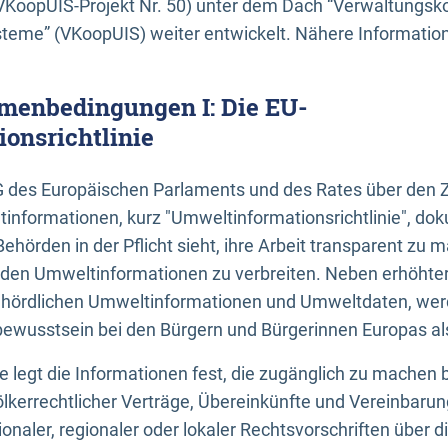
KoopUIS-Projekt Nr. 50) unter dem Dach “Verwaltungsk
eme” (VKoopUIS) weiter entwickelt. Nähere Informatione
menbedingungen I: Die EU-
onsrichtlinie
EG des Europäischen Parlaments und des Rates über den 
tinformationen, kurz "Umweltinformationsrichtlinie", dok
Behörden in der Pflicht sieht, ihre Arbeit transparent zu 
den Umweltinformationen zu verbreiten. Neben erhöhte
ördlichen Umweltinformationen und Umweltdaten, werd
wusstsein bei den Bürgern und Bürgerinnen Europas als 
inie legt die Informationen fest, die zugänglich zu machen 
völkerrechtlicher Verträge, Übereinkünfte und Vereinbaru
onaler, regionaler oder lokaler Rechtsvorschriften über di