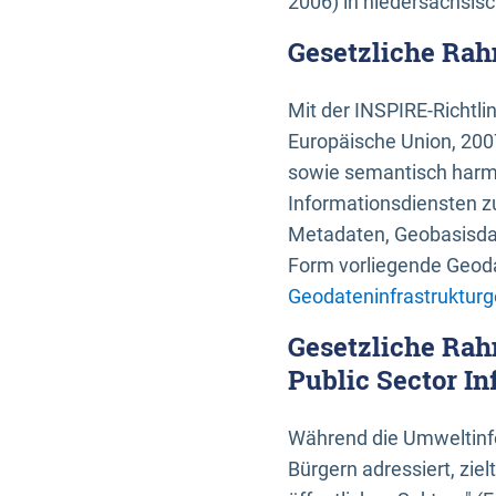
2006) in niedersächsis
Gesetzliche Rah
Mit der INSPIRE-Richtli
Europäische Union, 2007
sowie semantisch harmo
Informationsdiensten zu
Metadaten, Geobasisdate
Form vorliegende Geoda
Geodateninfrastrukturg
Gesetzliche Rah
Public Sector In
Während die Umweltinfo
Bürgern adressiert, zie