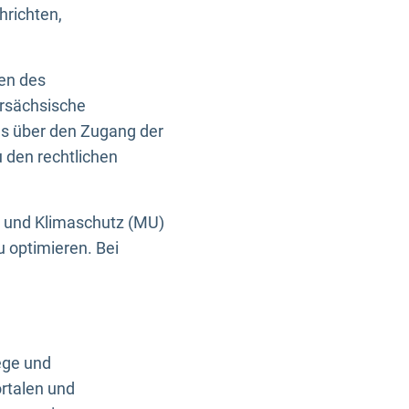
hrichten,
en des
ersächsische
es über den Zugang der
u den rechtlichen
e und Klimaschutz (MU)
u optimieren. Bei
ege und
rtalen und