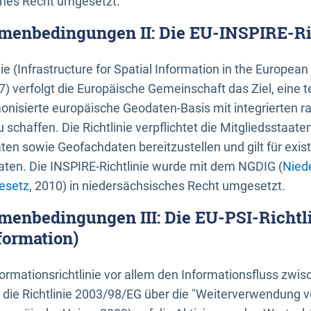
ches Recht umgesetzt.
menbedingungen II: Die EU-INSPIRE-Ri
nie (Infrastructure for Spatial Information in the Europe
) verfolgt die Europäische Gemeinschaft das Ziel, eine t
nisierte europäische Geodaten-Basis mit integrierten
 schaffen. Die Richtlinie verpflichtet die Mitgliedsstaate
n sowie Geofachdaten bereitzustellen und gilt für existi
ten. Die INSPIRE-Richtlinie wurde mit dem NGDIG (
Nied
esetz
, 2010) in niedersächsisches Recht umgesetzt.
menbedingungen III: Die EU-PSI-Richtli
formation)
rmationsrichtlinie vor allem den Informationsfluss zwi
lt die Richtlinie 2003/98/EG über die "Weiterverwendung 