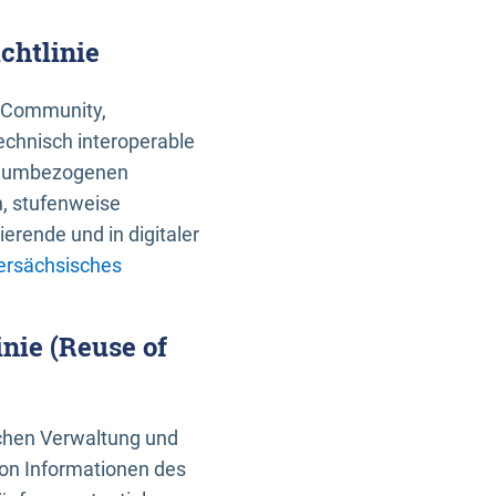
chtlinie
an Community,
echnisch interoperable
 raumbezogenen
n, stufenweise
erende und in digitaler
ersächsisches
nie (Reuse of
schen Verwaltung und
von Informationen des