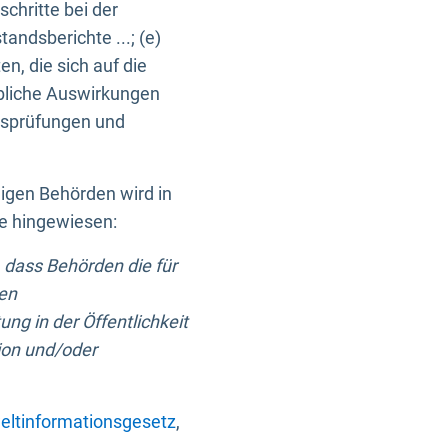
chritte bei der
ndsberichte ...; (e)
, die sich auf die
bliche Auswirkungen
itsprüfungen und
digen Behörden wird in
ge hingewiesen:
 dass Behörden die für
nen
ng in der Öffentlichkeit
ion und/oder
ltinformationsgesetz
,