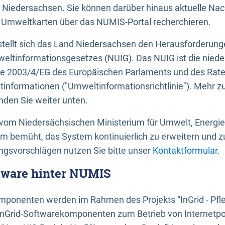
 Niedersachsen. Sie können darüber hinaus aktuelle Nac
mweltkarten über das NUMIS-Portal recherchieren.
tellt sich das Land Niedersachsen den Herausforderung
ltinformationsgesetzes (NUIG). Das NUIG ist die nied
ie 2003/4/EG des Europäischen Parlaments und des Rat
tinformationen ("Umweltinformationsrichtlinie"). Mehr z
den Sie weiter unten.
vom Niedersächsischen Ministerium für Umwelt, Energi
um bemüht, das System kontinuierlich zu erweitern und z
gsvorschlägen nutzen Sie bitte unser
Kontaktformular
.
ftware hinter NUMIS
ponenten werden im Rahmen des Projekts “InGrid - Pfl
InGrid-Softwarekomponenten zum Betrieb von Internetpo