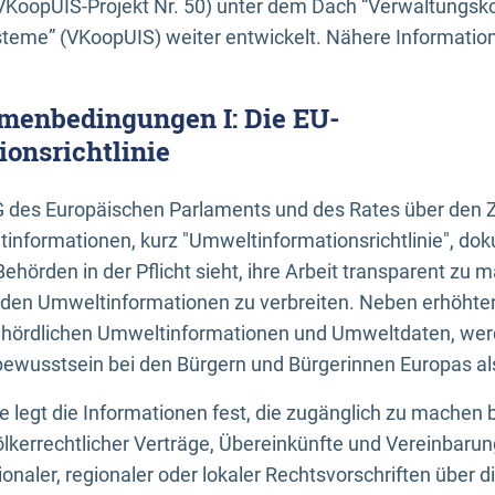
KoopUIS-Projekt Nr. 50) unter dem Dach “Verwaltungsk
eme” (VKoopUIS) weiter entwickelt. Nähere Informatione
menbedingungen I: Die EU-
onsrichtlinie
EG des Europäischen Parlaments und des Rates über den 
tinformationen, kurz "Umweltinformationsrichtlinie", dok
Behörden in der Pflicht sieht, ihre Arbeit transparent zu 
den Umweltinformationen zu verbreiten. Neben erhöhte
ördlichen Umweltinformationen und Umweltdaten, werd
wusstsein bei den Bürgern und Bürgerinnen Europas als 
inie legt die Informationen fest, die zugänglich zu machen 
völkerrechtlicher Verträge, Übereinkünfte und Vereinbaru
onaler, regionaler oder lokaler Rechtsvorschriften über di