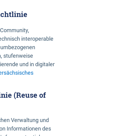
chtlinie
an Community,
echnisch interoperable
 raumbezogenen
n, stufenweise
erende und in digitaler
ersächsisches
nie (Reuse of
schen Verwaltung und
von Informationen des