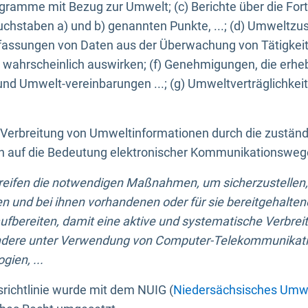
ogramme mit Bezug zur Umwelt; (c) Berichte über die Forts
hstaben a) und b) genannten Punkte, ...; (d) Umweltzusta
sungen von Daten aus der Überwachung von Tätigkeiten
wahrscheinlich auswirken; (f) Genehmigungen, die erhe
und Umwelt-vereinbarungen ...; (g) Umweltverträglichke
n Verbreitung von Umweltinformationen durch die zustän
lich auf die Bedeutung elektronischer Kommunikationswe
greifen die notwendigen Maßnahmen, um sicherzustellen,
n und bei ihnen vorhandenen oder für sie bereitgehalte
bereiten, damit eine aktive und systematische Verbreitu
ondere unter Verwendung von Computer-Telekommunikat
gien, ...
richtlinie wurde mit dem NUIG (
Niedersächsisches Umwe