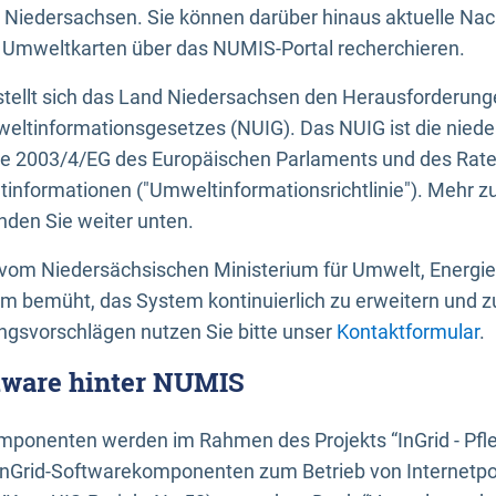
 Niedersachsen. Sie können darüber hinaus aktuelle Nac
mweltkarten über das NUMIS-Portal recherchieren.
tellt sich das Land Niedersachsen den Herausforderung
ltinformationsgesetzes (NUIG). Das NUIG ist die nied
ie 2003/4/EG des Europäischen Parlaments und des Rat
tinformationen ("Umweltinformationsrichtlinie"). Mehr z
den Sie weiter unten.
vom Niedersächsischen Ministerium für Umwelt, Energi
um bemüht, das System kontinuierlich zu erweitern und z
gsvorschlägen nutzen Sie bitte unser
Kontaktformular
.
ftware hinter NUMIS
ponenten werden im Rahmen des Projekts “InGrid - Pfl
InGrid-Softwarekomponenten zum Betrieb von Internetpo