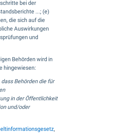
chritte bei der
ndsberichte ...; (e)
, die sich auf die
bliche Auswirkungen
itsprüfungen und
digen Behörden wird in
ge hingewiesen:
 dass Behörden die für
nen
ng in der Öffentlichkeit
ion und/oder
ltinformationsgesetz
,