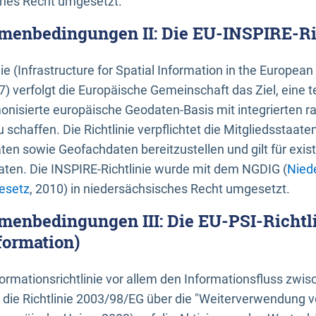
ches Recht umgesetzt.
menbedingungen II: Die EU-INSPIRE-Ri
nie (Infrastructure for Spatial Information in the Europe
) verfolgt die Europäische Gemeinschaft das Ziel, eine t
nisierte europäische Geodaten-Basis mit integrierten
 schaffen. Die Richtlinie verpflichtet die Mitgliedsstaate
n sowie Geofachdaten bereitzustellen und gilt für existi
ten. Die INSPIRE-Richtlinie wurde mit dem NGDIG (
Nied
esetz
, 2010) in niedersächsisches Recht umgesetzt.
menbedingungen III: Die EU-PSI-Richtli
formation)
rmationsrichtlinie vor allem den Informationsfluss zwi
lt die Richtlinie 2003/98/EG über die "Weiterverwendung 