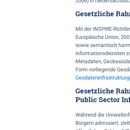
2006) in niedersächsis
Gesetzliche Rah
Mit der INSPIRE-Richtli
Europäische Union, 2007
sowie semantisch harmo
Informationsdiensten zu
Metadaten, Geobasisdate
Form vorliegende Geoda
Geodateninfrastrukturg
Gesetzliche Rah
Public Sector In
Während die Umweltinfo
Bürgern adressiert, zie