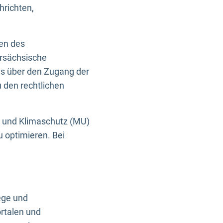
hrichten,
en des
ersächsische
es über den Zugang der
u den rechtlichen
e und Klimaschutz (MU)
u optimieren. Bei
ege und
rtalen und