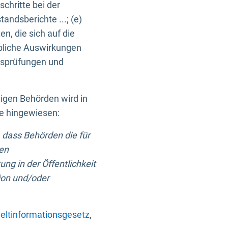
chritte bei der
ndsberichte ...; (e)
, die sich auf die
bliche Auswirkungen
itsprüfungen und
digen Behörden wird in
ge hingewiesen:
 dass Behörden die für
nen
ng in der Öffentlichkeit
ion und/oder
ltinformationsgesetz
,