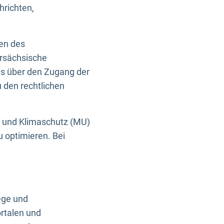
hrichten,
en des
ersächsische
es über den Zugang der
u den rechtlichen
e und Klimaschutz (MU)
u optimieren. Bei
ege und
rtalen und