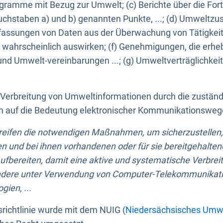
ogramme mit Bezug zur Umwelt; (c) Berichte über die Forts
hstaben a) und b) genannten Punkte, ...; (d) Umweltzusta
sungen von Daten aus der Überwachung von Tätigkeiten
wahrscheinlich auswirken; (f) Genehmigungen, die erhe
und Umwelt-vereinbarungen ...; (g) Umweltverträglichke
n Verbreitung von Umweltinformationen durch die zustän
lich auf die Bedeutung elektronischer Kommunikationswe
greifen die notwendigen Maßnahmen, um sicherzustellen,
n und bei ihnen vorhandenen oder für sie bereitgehalte
bereiten, damit eine aktive und systematische Verbreitu
ondere unter Verwendung von Computer-Telekommunikat
gien, ...
richtlinie wurde mit dem NUIG (
Niedersächsisches Umwe