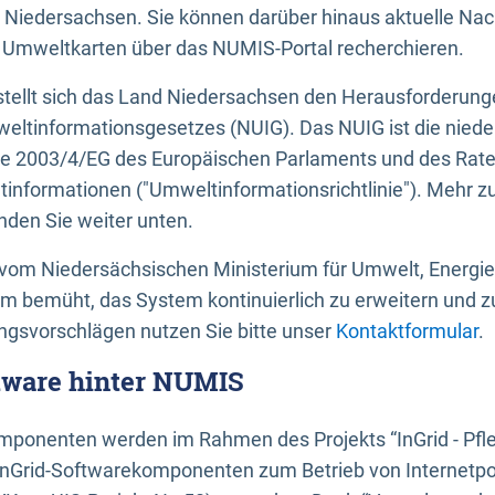
 Niedersachsen. Sie können darüber hinaus aktuelle Nac
mweltkarten über das NUMIS-Portal recherchieren.
tellt sich das Land Niedersachsen den Herausforderung
ltinformationsgesetzes (NUIG). Das NUIG ist die nied
ie 2003/4/EG des Europäischen Parlaments und des Rat
tinformationen ("Umweltinformationsrichtlinie"). Mehr z
den Sie weiter unten.
vom Niedersächsischen Ministerium für Umwelt, Energi
um bemüht, das System kontinuierlich zu erweitern und z
gsvorschlägen nutzen Sie bitte unser
Kontaktformular
.
ftware hinter NUMIS
ponenten werden im Rahmen des Projekts “InGrid - Pfl
InGrid-Softwarekomponenten zum Betrieb von Internetpo