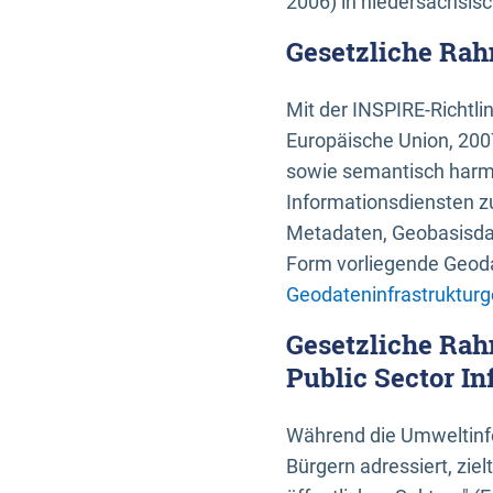
2006) in niedersächsis
Gesetzliche Rah
Mit der INSPIRE-Richtli
Europäische Union, 2007
sowie semantisch harmo
Informationsdiensten zu
Metadaten, Geobasisdate
Form vorliegende Geoda
Geodateninfrastrukturg
Gesetzliche Rah
Public Sector In
Während die Umweltinfo
Bürgern adressiert, zie