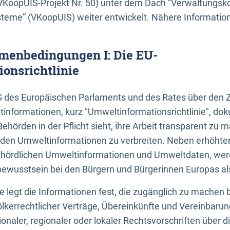
KoopUIS-Projekt Nr. 50) unter dem Dach “Verwaltungsk
eme” (VKoopUIS) weiter entwickelt. Nähere Informatione
menbedingungen I: Die EU-
onsrichtlinie
EG des Europäischen Parlaments und des Rates über den 
tinformationen, kurz "Umweltinformationsrichtlinie", dok
Behörden in der Pflicht sieht, ihre Arbeit transparent zu 
den Umweltinformationen zu verbreiten. Neben erhöhte
ördlichen Umweltinformationen und Umweltdaten, werd
wusstsein bei den Bürgern und Bürgerinnen Europas als 
inie legt die Informationen fest, die zugänglich zu machen 
völkerrechtlicher Verträge, Übereinkünfte und Vereinbaru
onaler, regionaler oder lokaler Rechtsvorschriften über di