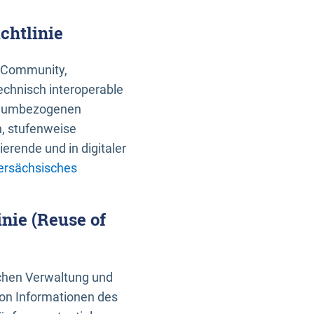
chtlinie
an Community,
echnisch interoperable
 raumbezogenen
n, stufenweise
erende und in digitaler
ersächsisches
nie (Reuse of
schen Verwaltung und
von Informationen des