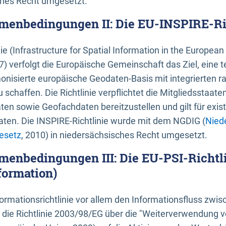
ches Recht umgesetzt.
menbedingungen II: Die EU-INSPIRE-Ri
nie (Infrastructure for Spatial Information in the Europe
) verfolgt die Europäische Gemeinschaft das Ziel, eine t
nisierte europäische Geodaten-Basis mit integrierten
 schaffen. Die Richtlinie verpflichtet die Mitgliedsstaate
n sowie Geofachdaten bereitzustellen und gilt für existi
ten. Die INSPIRE-Richtlinie wurde mit dem NGDIG (
Nied
esetz
, 2010) in niedersächsisches Recht umgesetzt.
menbedingungen III: Die EU-PSI-Richtli
formation)
rmationsrichtlinie vor allem den Informationsfluss zwi
lt die Richtlinie 2003/98/EG über die "Weiterverwendung 