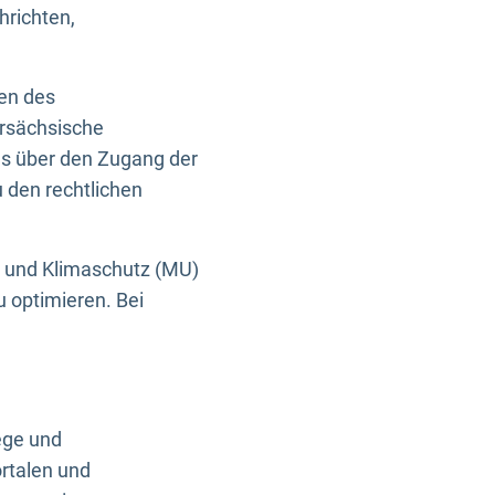
hrichten,
en des
ersächsische
es über den Zugang der
u den rechtlichen
e und Klimaschutz (MU)
u optimieren. Bei
ege und
rtalen und