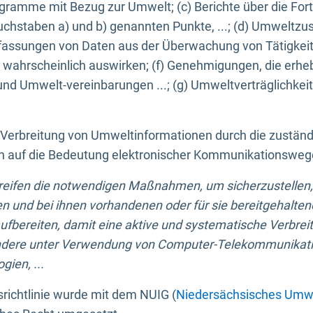
ogramme mit Bezug zur Umwelt; (c) Berichte über die Forts
hstaben a) und b) genannten Punkte, ...; (d) Umweltzusta
sungen von Daten aus der Überwachung von Tätigkeiten
wahrscheinlich auswirken; (f) Genehmigungen, die erhe
und Umwelt-vereinbarungen ...; (g) Umweltverträglichke
n Verbreitung von Umweltinformationen durch die zustän
lich auf die Bedeutung elektronischer Kommunikationswe
greifen die notwendigen Maßnahmen, um sicherzustellen,
n und bei ihnen vorhandenen oder für sie bereitgehalte
bereiten, damit eine aktive und systematische Verbreitu
ondere unter Verwendung von Computer-Telekommunikat
gien, ...
richtlinie wurde mit dem NUIG (
Niedersächsisches Umwe