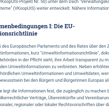
KoopUIS-Projekt Nr. 50) unter dem Dach “Verwaltungsk
eme” (VKoopUIS) weiter entwickelt. Nähere Informatione
menbedingungen I: Die EU-
onsrichtlinie
EG des Europäischen Parlaments und des Rates über den 
tinformationen, kurz "Umweltinformationsrichtlinie", dok
Behörden in der Pflicht sieht, ihre Arbeit transparent zu 
den Umweltinformationen zu verbreiten. Neben erhöhte
ördlichen Umweltinformationen und Umweltdaten, werd
wusstsein bei den Bürgern und Bürgerinnen Europas als 
inie legt die Informationen fest, die zugänglich zu machen 
völkerrechtlicher Verträge, Übereinkünfte und Vereinbaru
onaler, regionaler oder lokaler Rechtsvorschriften über di