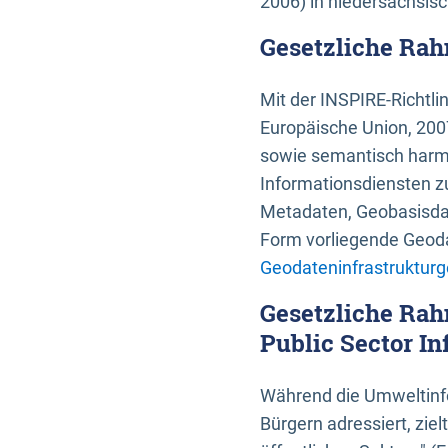
2006) in niedersächsis
Gesetzliche Rah
Mit der INSPIRE-Richtli
Europäische Union, 2007
sowie semantisch harmo
Informationsdiensten zu
Metadaten, Geobasisdate
Form vorliegende Geoda
Geodateninfrastrukturg
Gesetzliche Rah
Public Sector In
Während die Umweltinfo
Bürgern adressiert, zie