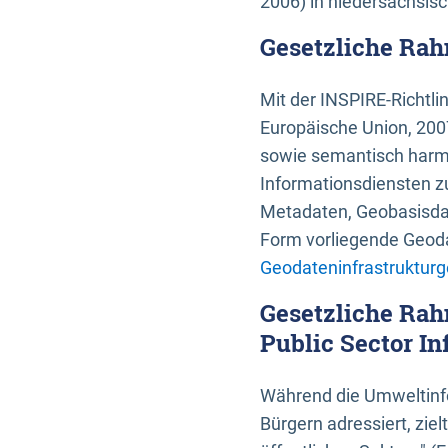
2006) in niedersächsis
Gesetzliche Rah
Mit der INSPIRE-Richtli
Europäische Union, 2007
sowie semantisch harmo
Informationsdiensten zu
Metadaten, Geobasisdate
Form vorliegende Geoda
Geodateninfrastrukturg
Gesetzliche Rah
Public Sector In
Während die Umweltinfo
Bürgern adressiert, zie