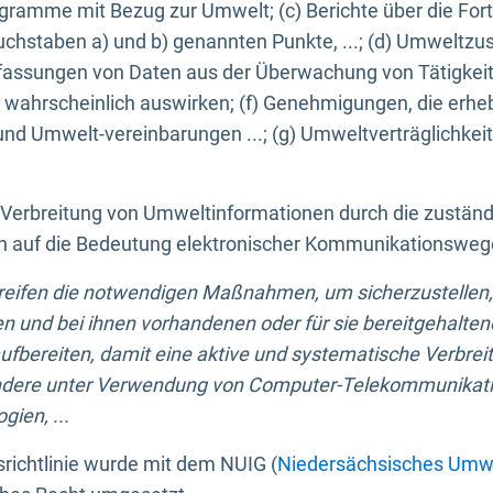
ogramme mit Bezug zur Umwelt; (c) Berichte über die Forts
hstaben a) und b) genannten Punkte, ...; (d) Umweltzusta
sungen von Daten aus der Überwachung von Tätigkeiten
wahrscheinlich auswirken; (f) Genehmigungen, die erhe
und Umwelt-vereinbarungen ...; (g) Umweltverträglichke
n Verbreitung von Umweltinformationen durch die zustän
lich auf die Bedeutung elektronischer Kommunikationswe
greifen die notwendigen Maßnahmen, um sicherzustellen,
n und bei ihnen vorhandenen oder für sie bereitgehalte
bereiten, damit eine aktive und systematische Verbreitu
ondere unter Verwendung von Computer-Telekommunikat
gien, ...
richtlinie wurde mit dem NUIG (
Niedersächsisches Umwe