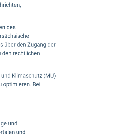
hrichten,
en des
ersächsische
es über den Zugang der
u den rechtlichen
e und Klimaschutz (MU)
u optimieren. Bei
ege und
rtalen und