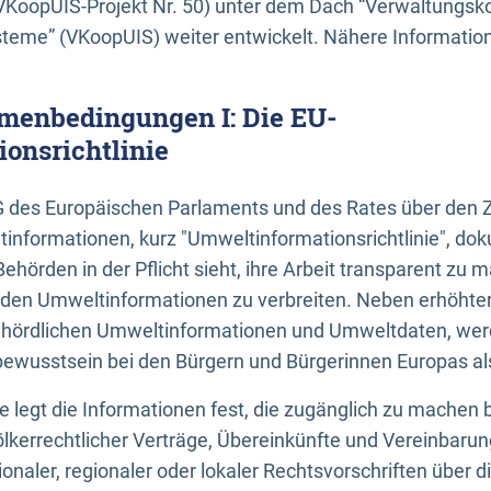
KoopUIS-Projekt Nr. 50) unter dem Dach “Verwaltungsk
eme” (VKoopUIS) weiter entwickelt. Nähere Informatione
menbedingungen I: Die EU-
onsrichtlinie
EG des Europäischen Parlaments und des Rates über den 
tinformationen, kurz "Umweltinformationsrichtlinie", dok
Behörden in der Pflicht sieht, ihre Arbeit transparent zu 
den Umweltinformationen zu verbreiten. Neben erhöhte
ördlichen Umweltinformationen und Umweltdaten, werd
wusstsein bei den Bürgern und Bürgerinnen Europas als 
inie legt die Informationen fest, die zugänglich zu machen 
völkerrechtlicher Verträge, Übereinkünfte und Vereinbaru
onaler, regionaler oder lokaler Rechtsvorschriften über di