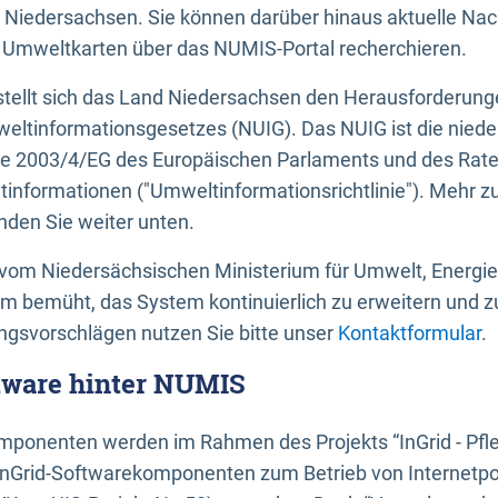
 Niedersachsen. Sie können darüber hinaus aktuelle Nac
mweltkarten über das NUMIS-Portal recherchieren.
tellt sich das Land Niedersachsen den Herausforderung
ltinformationsgesetzes (NUIG). Das NUIG ist die nied
ie 2003/4/EG des Europäischen Parlaments und des Rat
tinformationen ("Umweltinformationsrichtlinie"). Mehr z
den Sie weiter unten.
vom Niedersächsischen Ministerium für Umwelt, Energi
um bemüht, das System kontinuierlich zu erweitern und z
gsvorschlägen nutzen Sie bitte unser
Kontaktformular
.
ftware hinter NUMIS
ponenten werden im Rahmen des Projekts “InGrid - Pfl
InGrid-Softwarekomponenten zum Betrieb von Internetpo