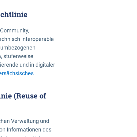
chtlinie
an Community,
echnisch interoperable
 raumbezogenen
n, stufenweise
erende und in digitaler
ersächsisches
nie (Reuse of
schen Verwaltung und
von Informationen des