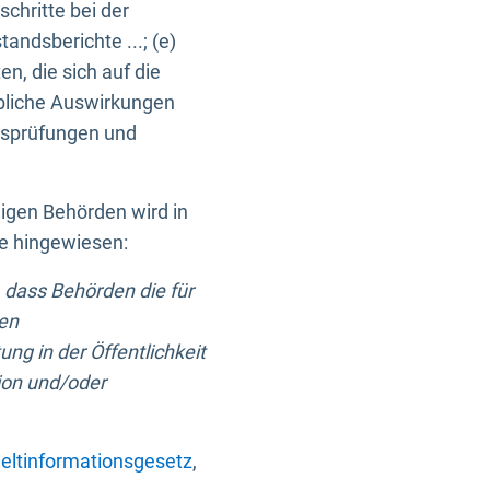
chritte bei der
ndsberichte ...; (e)
, die sich auf die
bliche Auswirkungen
itsprüfungen und
digen Behörden wird in
ge hingewiesen:
 dass Behörden die für
nen
ng in der Öffentlichkeit
ion und/oder
ltinformationsgesetz
,