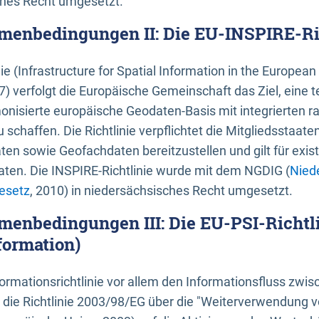
ches Recht umgesetzt.
menbedingungen II: Die EU-INSPIRE-Ri
nie (Infrastructure for Spatial Information in the Europe
) verfolgt die Europäische Gemeinschaft das Ziel, eine t
nisierte europäische Geodaten-Basis mit integrierten
 schaffen. Die Richtlinie verpflichtet die Mitgliedsstaate
n sowie Geofachdaten bereitzustellen und gilt für existi
ten. Die INSPIRE-Richtlinie wurde mit dem NGDIG (
Nied
esetz
, 2010) in niedersächsisches Recht umgesetzt.
menbedingungen III: Die EU-PSI-Richtli
formation)
rmationsrichtlinie vor allem den Informationsfluss zwi
lt die Richtlinie 2003/98/EG über die "Weiterverwendung 