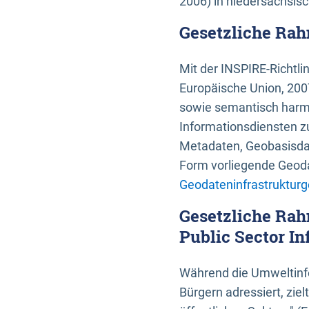
2006) in niedersächsis
Gesetzliche Rah
Mit der INSPIRE-Richtli
Europäische Union, 2007
sowie semantisch harmo
Informationsdiensten zu
Metadaten, Geobasisdate
Form vorliegende Geoda
Geodateninfrastrukturg
Gesetzliche Rah
Public Sector In
Während die Umweltinfo
Bürgern adressiert, zie