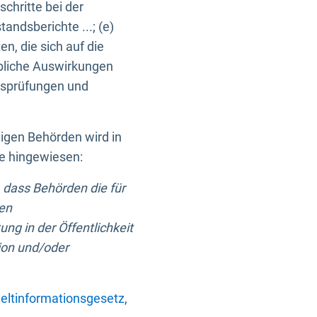
chritte bei der
ndsberichte ...; (e)
, die sich auf die
bliche Auswirkungen
itsprüfungen und
digen Behörden wird in
ge hingewiesen:
 dass Behörden die für
nen
ng in der Öffentlichkeit
ion und/oder
ltinformationsgesetz
,