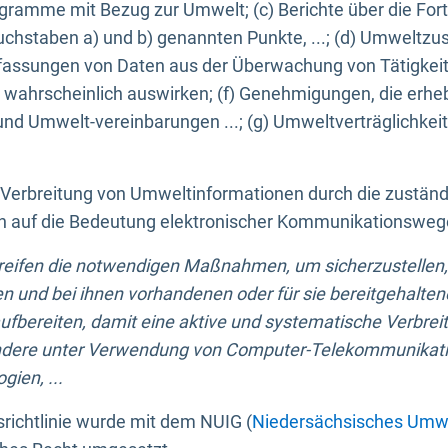
ogramme mit Bezug zur Umwelt; (c) Berichte über die Forts
hstaben a) und b) genannten Punkte, ...; (d) Umweltzusta
sungen von Daten aus der Überwachung von Tätigkeiten
wahrscheinlich auswirken; (f) Genehmigungen, die erhe
und Umwelt-vereinbarungen ...; (g) Umweltverträglichke
n Verbreitung von Umweltinformationen durch die zustän
lich auf die Bedeutung elektronischer Kommunikationswe
greifen die notwendigen Maßnahmen, um sicherzustellen,
n und bei ihnen vorhandenen oder für sie bereitgehalte
bereiten, damit eine aktive und systematische Verbreitu
ondere unter Verwendung von Computer-Telekommunikat
gien, ...
richtlinie wurde mit dem NUIG (
Niedersächsisches Umwe