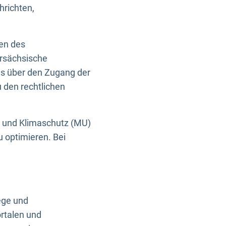
hrichten,
en des
ersächsische
es über den Zugang der
u den rechtlichen
e und Klimaschutz (MU)
u optimieren. Bei
ege und
rtalen und