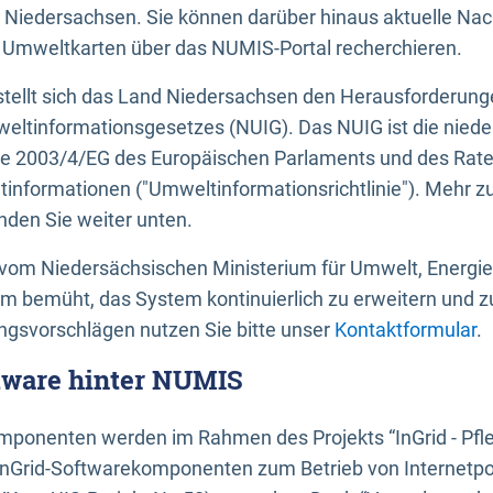
 Niedersachsen. Sie können darüber hinaus aktuelle Nac
mweltkarten über das NUMIS-Portal recherchieren.
tellt sich das Land Niedersachsen den Herausforderung
ltinformationsgesetzes (NUIG). Das NUIG ist die nied
ie 2003/4/EG des Europäischen Parlaments und des Rat
tinformationen ("Umweltinformationsrichtlinie"). Mehr z
den Sie weiter unten.
vom Niedersächsischen Ministerium für Umwelt, Energi
um bemüht, das System kontinuierlich zu erweitern und z
gsvorschlägen nutzen Sie bitte unser
Kontaktformular
.
ftware hinter NUMIS
ponenten werden im Rahmen des Projekts “InGrid - Pfl
InGrid-Softwarekomponenten zum Betrieb von Internetpo