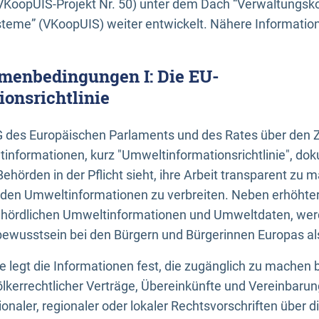
KoopUIS-Projekt Nr. 50) unter dem Dach “Verwaltungsk
eme” (VKoopUIS) weiter entwickelt. Nähere Informatione
menbedingungen I: Die EU-
onsrichtlinie
EG des Europäischen Parlaments und des Rates über den 
tinformationen, kurz "Umweltinformationsrichtlinie", dok
Behörden in der Pflicht sieht, ihre Arbeit transparent zu 
den Umweltinformationen zu verbreiten. Neben erhöhte
ördlichen Umweltinformationen und Umweltdaten, werd
wusstsein bei den Bürgern und Bürgerinnen Europas als 
inie legt die Informationen fest, die zugänglich zu machen 
völkerrechtlicher Verträge, Übereinkünfte und Vereinbaru
onaler, regionaler oder lokaler Rechtsvorschriften über di