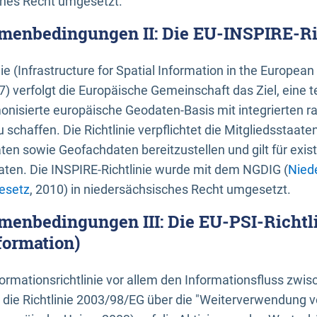
ches Recht umgesetzt.
menbedingungen II: Die EU-INSPIRE-Ri
nie (Infrastructure for Spatial Information in the Europe
) verfolgt die Europäische Gemeinschaft das Ziel, eine t
nisierte europäische Geodaten-Basis mit integrierten
 schaffen. Die Richtlinie verpflichtet die Mitgliedsstaate
n sowie Geofachdaten bereitzustellen und gilt für existi
ten. Die INSPIRE-Richtlinie wurde mit dem NGDIG (
Nied
esetz
, 2010) in niedersächsisches Recht umgesetzt.
menbedingungen III: Die EU-PSI-Richtli
formation)
rmationsrichtlinie vor allem den Informationsfluss zwi
lt die Richtlinie 2003/98/EG über die "Weiterverwendung 