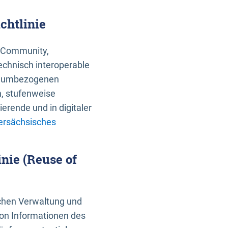
chtlinie
an Community,
echnisch interoperable
 raumbezogenen
n, stufenweise
erende und in digitaler
ersächsisches
nie (Reuse of
schen Verwaltung und
von Informationen des