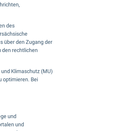
hrichten,
en des
ersächsische
es über den Zugang der
u den rechtlichen
e und Klimaschutz (MU)
u optimieren. Bei
ege und
rtalen und