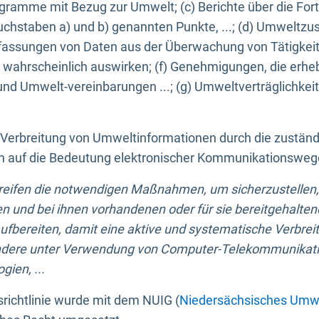
ogramme mit Bezug zur Umwelt; (c) Berichte über die Forts
hstaben a) und b) genannten Punkte, ...; (d) Umweltzusta
sungen von Daten aus der Überwachung von Tätigkeiten
wahrscheinlich auswirken; (f) Genehmigungen, die erhe
und Umwelt-vereinbarungen ...; (g) Umweltverträglichke
n Verbreitung von Umweltinformationen durch die zustän
lich auf die Bedeutung elektronischer Kommunikationswe
greifen die notwendigen Maßnahmen, um sicherzustellen,
n und bei ihnen vorhandenen oder für sie bereitgehalte
bereiten, damit eine aktive und systematische Verbreitu
ondere unter Verwendung von Computer-Telekommunikat
gien, ...
richtlinie wurde mit dem NUIG (
Niedersächsisches Umwe