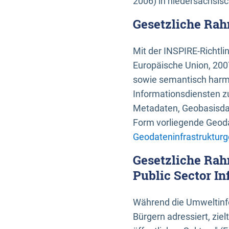
2006) in niedersächsis
Gesetzliche Rah
Mit der INSPIRE-Richtli
Europäische Union, 2007
sowie semantisch harmo
Informationsdiensten zu
Metadaten, Geobasisdate
Form vorliegende Geoda
Geodateninfrastrukturg
Gesetzliche Rah
Public Sector In
Während die Umweltinfo
Bürgern adressiert, zie