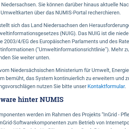
 Niedersachsen. Sie können darüber hinaus aktuelle Nac
mweltkarten über das NUMIS-Portal recherchieren.
tellt sich das Land Niedersachsen den Herausforderung
ltinformationsgesetzes (NUIG). Das NUIG ist die nied
ie 2003/4/EG des Europäischen Parlaments und des Rat
tinformationen ("Umweltinformationsrichtlinie"). Mehr z
den Sie weiter unten.
vom Niedersächsischen Ministerium für Umwelt, Energi
um bemüht, das System kontinuierlich zu erweitern und z
gsvorschlägen nutzen Sie bitte unser
Kontaktformular
.
ftware hinter NUMIS
ponenten werden im Rahmen des Projekts “InGrid - Pfl
InGrid-Softwarekomponenten zum Betrieb von Internetpo