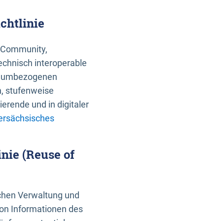
chtlinie
an Community,
echnisch interoperable
 raumbezogenen
n, stufenweise
erende und in digitaler
ersächsisches
nie (Reuse of
schen Verwaltung und
von Informationen des