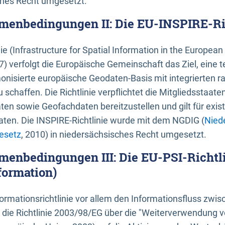
ches Recht umgesetzt.
menbedingungen II: Die EU-INSPIRE-Ri
nie (Infrastructure for Spatial Information in the Europe
) verfolgt die Europäische Gemeinschaft das Ziel, eine t
nisierte europäische Geodaten-Basis mit integrierten
 schaffen. Die Richtlinie verpflichtet die Mitgliedsstaate
n sowie Geofachdaten bereitzustellen und gilt für existi
ten. Die INSPIRE-Richtlinie wurde mit dem NGDIG (
Nied
esetz
, 2010) in niedersächsisches Recht umgesetzt.
menbedingungen III: Die EU-PSI-Richtli
formation)
rmationsrichtlinie vor allem den Informationsfluss zwi
lt die Richtlinie 2003/98/EG über die "Weiterverwendung 