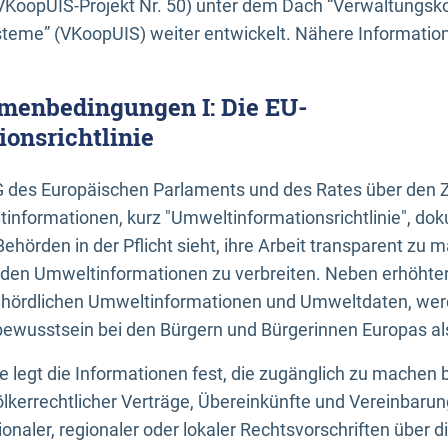
KoopUIS-Projekt Nr. 50) unter dem Dach “Verwaltungsk
eme” (VKoopUIS) weiter entwickelt. Nähere Informatione
menbedingungen I: Die EU-
onsrichtlinie
EG des Europäischen Parlaments und des Rates über den 
tinformationen, kurz "Umweltinformationsrichtlinie", dok
Behörden in der Pflicht sieht, ihre Arbeit transparent zu 
den Umweltinformationen zu verbreiten. Neben erhöhte
ördlichen Umweltinformationen und Umweltdaten, werd
wusstsein bei den Bürgern und Bürgerinnen Europas als 
inie legt die Informationen fest, die zugänglich zu machen 
völkerrechtlicher Verträge, Übereinkünfte und Vereinbaru
onaler, regionaler oder lokaler Rechtsvorschriften über di