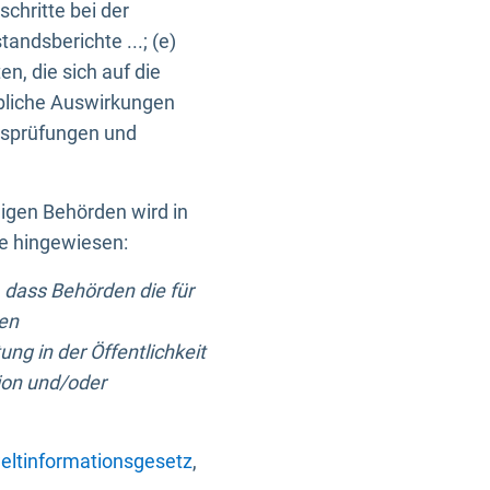
chritte bei der
ndsberichte ...; (e)
, die sich auf die
bliche Auswirkungen
itsprüfungen und
digen Behörden wird in
ge hingewiesen:
 dass Behörden die für
nen
ng in der Öffentlichkeit
ion und/oder
ltinformationsgesetz
,