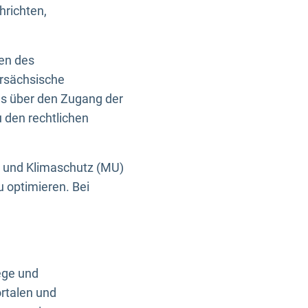
hrichten,
en des
ersächsische
es über den Zugang der
u den rechtlichen
e und Klimaschutz (MU)
u optimieren. Bei
ege und
rtalen und