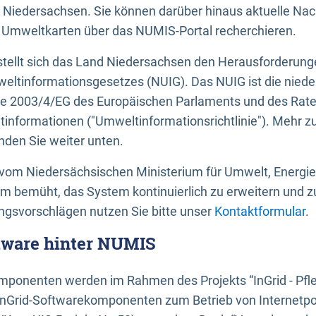
 Niedersachsen. Sie können darüber hinaus aktuelle Nac
mweltkarten über das NUMIS-Portal recherchieren.
tellt sich das Land Niedersachsen den Herausforderung
ltinformationsgesetzes (NUIG). Das NUIG ist die nied
ie 2003/4/EG des Europäischen Parlaments und des Rat
tinformationen ("Umweltinformationsrichtlinie"). Mehr z
den Sie weiter unten.
vom Niedersächsischen Ministerium für Umwelt, Energi
um bemüht, das System kontinuierlich zu erweitern und z
gsvorschlägen nutzen Sie bitte unser
Kontaktformular
.
ftware hinter NUMIS
ponenten werden im Rahmen des Projekts “InGrid - Pfl
InGrid-Softwarekomponenten zum Betrieb von Internetpo