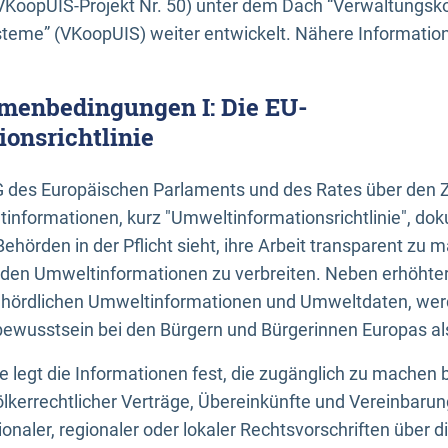
KoopUIS-Projekt Nr. 50) unter dem Dach “Verwaltungsk
eme” (VKoopUIS) weiter entwickelt. Nähere Informatione
menbedingungen I: Die EU-
onsrichtlinie
EG des Europäischen Parlaments und des Rates über den 
tinformationen, kurz "Umweltinformationsrichtlinie", dok
Behörden in der Pflicht sieht, ihre Arbeit transparent zu 
den Umweltinformationen zu verbreiten. Neben erhöhte
ördlichen Umweltinformationen und Umweltdaten, werd
wusstsein bei den Bürgern und Bürgerinnen Europas als 
inie legt die Informationen fest, die zugänglich zu machen 
völkerrechtlicher Verträge, Übereinkünfte und Vereinbaru
onaler, regionaler oder lokaler Rechtsvorschriften über di