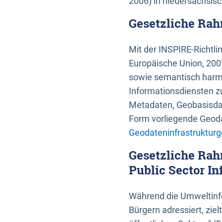
2006) in niedersächsis
Gesetzliche Rah
Mit der INSPIRE-Richtli
Europäische Union, 2007
sowie semantisch harmo
Informationsdiensten zu
Metadaten, Geobasisdate
Form vorliegende Geoda
Geodateninfrastrukturg
Gesetzliche Rah
Public Sector In
Während die Umweltinfo
Bürgern adressiert, zie