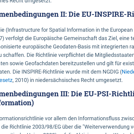
ches Recht umgesetzt.
menbedingungen II: Die EU-INSPIRE-Ri
nie (Infrastructure for Spatial Information in the Europe
) verfolgt die Europäische Gemeinschaft das Ziel, eine t
nisierte europäische Geodaten-Basis mit integrierten
 schaffen. Die Richtlinie verpflichtet die Mitgliedsstaate
n sowie Geofachdaten bereitzustellen und gilt für existi
ten. Die INSPIRE-Richtlinie wurde mit dem NGDIG (
Nied
esetz
, 2010) in niedersächsisches Recht umgesetzt.
menbedingungen III: Die EU-PSI-Richtli
formation)
rmationsrichtlinie vor allem den Informationsfluss zwi
lt die Richtlinie 2003/98/EG über die "Weiterverwendung 