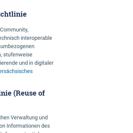
chtlinie
an Community,
echnisch interoperable
 raumbezogenen
n, stufenweise
erende und in digitaler
ersächsisches
nie (Reuse of
schen Verwaltung und
von Informationen des