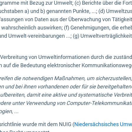
ogramme mit Bezug zur Umwelt; (c) Berichte über die Forts
hstaben a) und b) genannten Punkte, ...; (d) Umweltzusta
sungen von Daten aus der Überwachung von Tätigkeiten
wahrscheinlich auswirken; (f) Genehmigungen, die erhe
und Umwelt-vereinbarungen ...; (g) Umweltverträglichke
n Verbreitung von Umweltinformationen durch die zustän
lich auf die Bedeutung elektronischer Kommunikationswe
greifen die notwendigen Maßnahmen, um sicherzustellen,
n und bei ihnen vorhandenen oder für sie bereitgehalte
bereiten, damit eine aktive und systematische Verbreitu
ondere unter Verwendung von Computer-Telekommunikat
gien, ...
richtlinie wurde mit dem NUIG (
Niedersächsisches Umwe