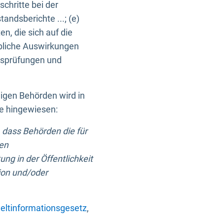
chritte bei der
ndsberichte ...; (e)
, die sich auf die
bliche Auswirkungen
itsprüfungen und
digen Behörden wird in
ge hingewiesen:
 dass Behörden die für
nen
ng in der Öffentlichkeit
ion und/oder
ltinformationsgesetz
,