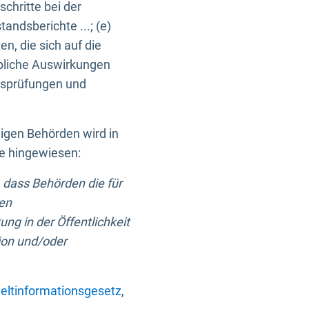
chritte bei der
ndsberichte ...; (e)
, die sich auf die
bliche Auswirkungen
itsprüfungen und
digen Behörden wird in
ge hingewiesen:
 dass Behörden die für
nen
ng in der Öffentlichkeit
ion und/oder
ltinformationsgesetz
,