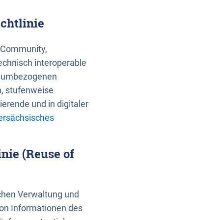
chtlinie
an Community,
echnisch interoperable
 raumbezogenen
n, stufenweise
erende und in digitaler
ersächsisches
nie (Reuse of
schen Verwaltung und
von Informationen des