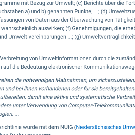
ogramme mit Bezug zur Umwelt; (c) Berichte über die Forts
hstaben a) und b) genannten Punkte, ...; (d) Umweltzusta
sungen von Daten aus der Überwachung von Tätigkeiten
wahrscheinlich auswirken; (f) Genehmigungen, die erhe
und Umwelt-vereinbarungen ...; (g) Umweltverträglichke
n Verbreitung von Umweltinformationen durch die zustän
lich auf die Bedeutung elektronischer Kommunikationswe
greifen die notwendigen Maßnahmen, um sicherzustellen,
n und bei ihnen vorhandenen oder für sie bereitgehalte
bereiten, damit eine aktive und systematische Verbreitu
ondere unter Verwendung von Computer-Telekommunikat
gien, ...
richtlinie wurde mit dem NUIG (
Niedersächsisches Umwe