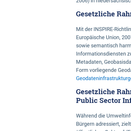
2006) in niedersächsis
Gesetzliche Rah
Mit der INSPIRE-Richtli
Europäische Union, 2007
sowie semantisch harmo
Informationsdiensten zu
Metadaten, Geobasisdate
Form vorliegende Geoda
Geodateninfrastrukturg
Gesetzliche Rah
Public Sector In
Während die Umweltinfo
Bürgern adressiert, zie