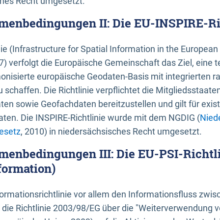
ches Recht umgesetzt.
menbedingungen II: Die EU-INSPIRE-Ri
nie (Infrastructure for Spatial Information in the Europe
) verfolgt die Europäische Gemeinschaft das Ziel, eine t
nisierte europäische Geodaten-Basis mit integrierten
 schaffen. Die Richtlinie verpflichtet die Mitgliedsstaate
n sowie Geofachdaten bereitzustellen und gilt für existi
ten. Die INSPIRE-Richtlinie wurde mit dem NGDIG (
Nied
esetz
, 2010) in niedersächsisches Recht umgesetzt.
menbedingungen III: Die EU-PSI-Richtli
formation)
rmationsrichtlinie vor allem den Informationsfluss zwi
lt die Richtlinie 2003/98/EG über die "Weiterverwendung 