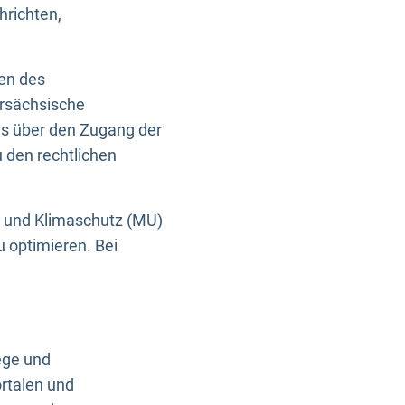
hrichten,
en des
ersächsische
es über den Zugang der
u den rechtlichen
e und Klimaschutz (MU)
u optimieren. Bei
ege und
rtalen und