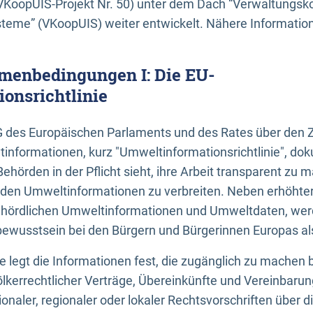
KoopUIS-Projekt Nr. 50) unter dem Dach “Verwaltungsk
eme” (VKoopUIS) weiter entwickelt. Nähere Informatione
menbedingungen I: Die EU-
onsrichtlinie
EG des Europäischen Parlaments und des Rates über den 
tinformationen, kurz "Umweltinformationsrichtlinie", dok
Behörden in der Pflicht sieht, ihre Arbeit transparent zu 
den Umweltinformationen zu verbreiten. Neben erhöhte
ördlichen Umweltinformationen und Umweltdaten, werd
wusstsein bei den Bürgern und Bürgerinnen Europas als 
inie legt die Informationen fest, die zugänglich zu machen 
völkerrechtlicher Verträge, Übereinkünfte und Vereinbaru
onaler, regionaler oder lokaler Rechtsvorschriften über di