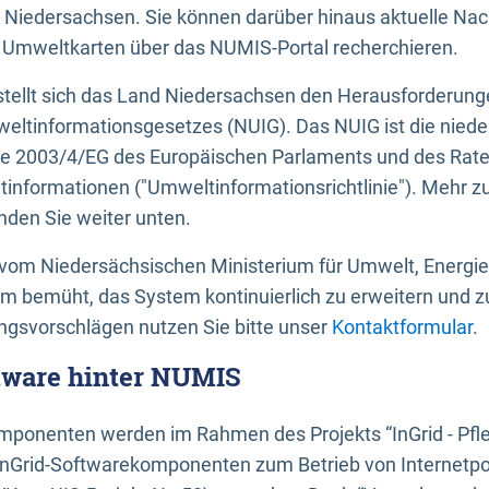
 Niedersachsen. Sie können darüber hinaus aktuelle Nac
mweltkarten über das NUMIS-Portal recherchieren.
tellt sich das Land Niedersachsen den Herausforderung
ltinformationsgesetzes (NUIG). Das NUIG ist die nied
ie 2003/4/EG des Europäischen Parlaments und des Rat
tinformationen ("Umweltinformationsrichtlinie"). Mehr z
den Sie weiter unten.
vom Niedersächsischen Ministerium für Umwelt, Energi
um bemüht, das System kontinuierlich zu erweitern und z
gsvorschlägen nutzen Sie bitte unser
Kontaktformular
.
ftware hinter NUMIS
ponenten werden im Rahmen des Projekts “InGrid - Pfl
InGrid-Softwarekomponenten zum Betrieb von Internetpo