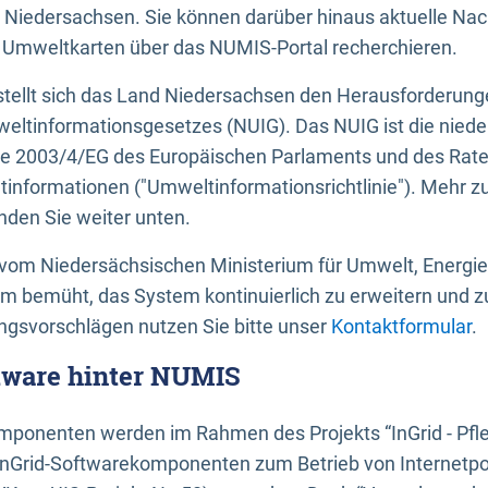
 Niedersachsen. Sie können darüber hinaus aktuelle Nac
mweltkarten über das NUMIS-Portal recherchieren.
tellt sich das Land Niedersachsen den Herausforderung
ltinformationsgesetzes (NUIG). Das NUIG ist die nied
ie 2003/4/EG des Europäischen Parlaments und des Rat
tinformationen ("Umweltinformationsrichtlinie"). Mehr z
den Sie weiter unten.
vom Niedersächsischen Ministerium für Umwelt, Energi
um bemüht, das System kontinuierlich zu erweitern und z
gsvorschlägen nutzen Sie bitte unser
Kontaktformular
.
ftware hinter NUMIS
ponenten werden im Rahmen des Projekts “InGrid - Pfl
InGrid-Softwarekomponenten zum Betrieb von Internetpo