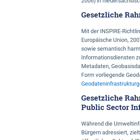
2006) in niedersächsis
Gesetzliche Rah
Mit der INSPIRE-Richtli
Europäische Union, 2007
sowie semantisch harmo
Informationsdiensten zu
Metadaten, Geobasisdate
Form vorliegende Geoda
Geodateninfrastrukturg
Gesetzliche Rah
Public Sector In
Während die Umweltinfo
Bürgern adressiert, zie