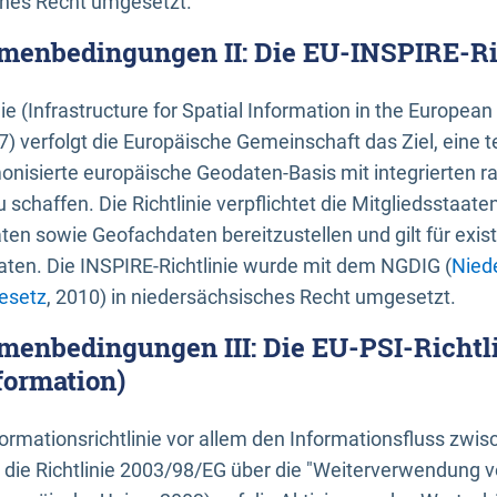
ches Recht umgesetzt.
menbedingungen II: Die EU-INSPIRE-Ri
nie (Infrastructure for Spatial Information in the Europe
) verfolgt die Europäische Gemeinschaft das Ziel, eine t
nisierte europäische Geodaten-Basis mit integrierten
 schaffen. Die Richtlinie verpflichtet die Mitgliedsstaate
n sowie Geofachdaten bereitzustellen und gilt für existi
ten. Die INSPIRE-Richtlinie wurde mit dem NGDIG (
Nied
esetz
, 2010) in niedersächsisches Recht umgesetzt.
menbedingungen III: Die EU-PSI-Richtli
formation)
rmationsrichtlinie vor allem den Informationsfluss zwi
lt die Richtlinie 2003/98/EG über die "Weiterverwendung 