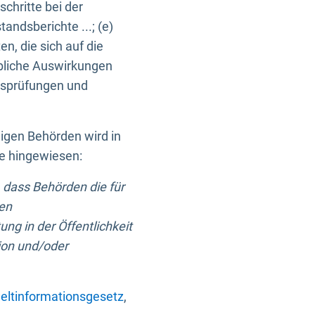
chritte bei der
ndsberichte ...; (e)
, die sich auf die
bliche Auswirkungen
itsprüfungen und
digen Behörden wird in
ge hingewiesen:
 dass Behörden die für
nen
ng in der Öffentlichkeit
ion und/oder
ltinformationsgesetz
,