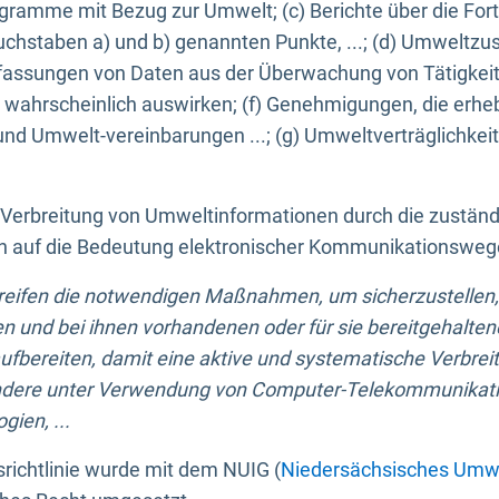
ogramme mit Bezug zur Umwelt; (c) Berichte über die Forts
hstaben a) und b) genannten Punkte, ...; (d) Umweltzusta
sungen von Daten aus der Überwachung von Tätigkeiten
wahrscheinlich auswirken; (f) Genehmigungen, die erhe
und Umwelt-vereinbarungen ...; (g) Umweltverträglichke
n Verbreitung von Umweltinformationen durch die zustän
lich auf die Bedeutung elektronischer Kommunikationswe
greifen die notwendigen Maßnahmen, um sicherzustellen,
n und bei ihnen vorhandenen oder für sie bereitgehalte
bereiten, damit eine aktive und systematische Verbreitu
ondere unter Verwendung von Computer-Telekommunikat
gien, ...
richtlinie wurde mit dem NUIG (
Niedersächsisches Umwe