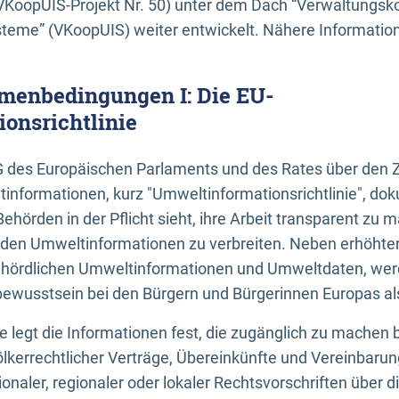
KoopUIS-Projekt Nr. 50) unter dem Dach “Verwaltungsk
eme” (VKoopUIS) weiter entwickelt. Nähere Informatione
menbedingungen I: Die EU-
onsrichtlinie
EG des Europäischen Parlaments und des Rates über den 
tinformationen, kurz "Umweltinformationsrichtlinie", dok
Behörden in der Pflicht sieht, ihre Arbeit transparent zu 
den Umweltinformationen zu verbreiten. Neben erhöhte
ördlichen Umweltinformationen und Umweltdaten, werd
wusstsein bei den Bürgern und Bürgerinnen Europas als 
inie legt die Informationen fest, die zugänglich zu machen 
völkerrechtlicher Verträge, Übereinkünfte und Vereinbaru
onaler, regionaler oder lokaler Rechtsvorschriften über di