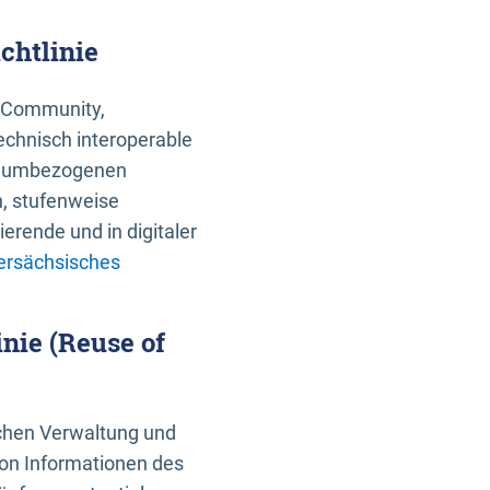
chtlinie
an Community,
echnisch interoperable
 raumbezogenen
n, stufenweise
erende und in digitaler
ersächsisches
nie (Reuse of
schen Verwaltung und
von Informationen des