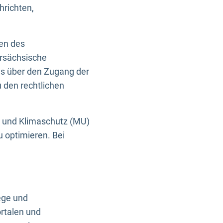
hrichten,
en des
ersächsische
es über den Zugang der
u den rechtlichen
e und Klimaschutz (MU)
u optimieren. Bei
ege und
rtalen und