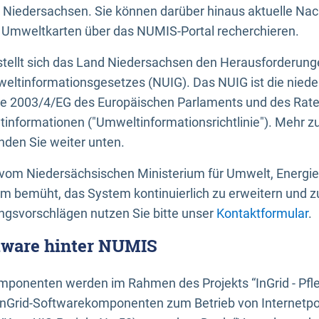
 Niedersachsen. Sie können darüber hinaus aktuelle Nac
mweltkarten über das NUMIS-Portal recherchieren.
tellt sich das Land Niedersachsen den Herausforderung
ltinformationsgesetzes (NUIG). Das NUIG ist die nied
ie 2003/4/EG des Europäischen Parlaments und des Rat
tinformationen ("Umweltinformationsrichtlinie"). Mehr z
den Sie weiter unten.
vom Niedersächsischen Ministerium für Umwelt, Energi
um bemüht, das System kontinuierlich zu erweitern und z
gsvorschlägen nutzen Sie bitte unser
Kontaktformular
.
ftware hinter NUMIS
ponenten werden im Rahmen des Projekts “InGrid - Pfl
InGrid-Softwarekomponenten zum Betrieb von Internetpo