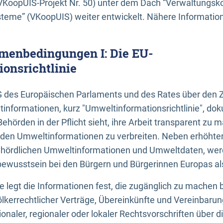
KoopUIS-Projekt Nr. 50) unter dem Dach “Verwaltungsk
eme” (VKoopUIS) weiter entwickelt. Nähere Informatione
menbedingungen I: Die EU-
onsrichtlinie
EG des Europäischen Parlaments und des Rates über den 
tinformationen, kurz "Umweltinformationsrichtlinie", dok
Behörden in der Pflicht sieht, ihre Arbeit transparent zu 
den Umweltinformationen zu verbreiten. Neben erhöhte
ördlichen Umweltinformationen und Umweltdaten, werd
wusstsein bei den Bürgern und Bürgerinnen Europas als 
inie legt die Informationen fest, die zugänglich zu machen 
völkerrechtlicher Verträge, Übereinkünfte und Vereinbaru
onaler, regionaler oder lokaler Rechtsvorschriften über di