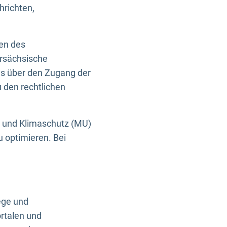
hrichten,
en des
ersächsische
es über den Zugang der
u den rechtlichen
e und Klimaschutz (MU)
u optimieren. Bei
ege und
rtalen und