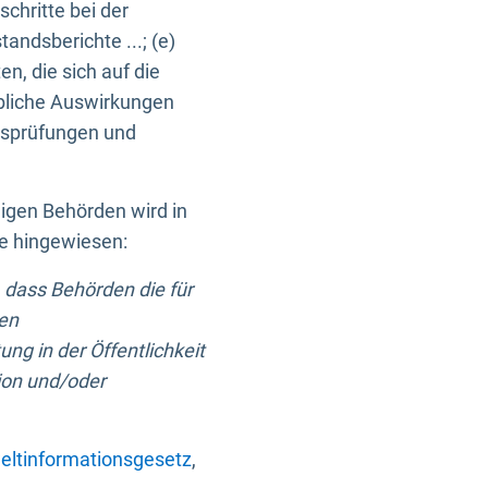
chritte bei der
ndsberichte ...; (e)
, die sich auf die
bliche Auswirkungen
itsprüfungen und
digen Behörden wird in
ge hingewiesen:
 dass Behörden die für
nen
ng in der Öffentlichkeit
ion und/oder
ltinformationsgesetz
,