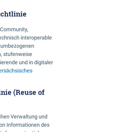
chtlinie
an Community,
echnisch interoperable
 raumbezogenen
n, stufenweise
erende und in digitaler
ersächsisches
nie (Reuse of
schen Verwaltung und
von Informationen des