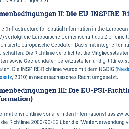
ches Recht umgesetzt.
menbedingungen II: Die EU-INSPIRE-Ri
nie (Infrastructure for Spatial Information in the Europe
) verfolgt die Europäische Gemeinschaft das Ziel, eine t
nisierte europäische Geodaten-Basis mit integrierten
 schaffen. Die Richtlinie verpflichtet die Mitgliedsstaate
n sowie Geofachdaten bereitzustellen und gilt für existi
ten. Die INSPIRE-Richtlinie wurde mit dem NGDIG (
Nied
esetz
, 2010) in niedersächsisches Recht umgesetzt.
menbedingungen III: Die EU-PSI-Richtli
formation)
rmationsrichtlinie vor allem den Informationsfluss zwi
lt die Richtlinie 2003/98/EG über die "Weiterverwendung 