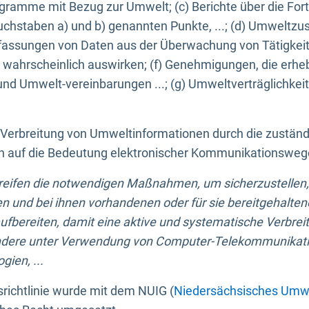
ogramme mit Bezug zur Umwelt; (c) Berichte über die Forts
hstaben a) und b) genannten Punkte, ...; (d) Umweltzusta
sungen von Daten aus der Überwachung von Tätigkeiten
wahrscheinlich auswirken; (f) Genehmigungen, die erhe
und Umwelt-vereinbarungen ...; (g) Umweltverträglichke
n Verbreitung von Umweltinformationen durch die zustän
lich auf die Bedeutung elektronischer Kommunikationswe
greifen die notwendigen Maßnahmen, um sicherzustellen,
n und bei ihnen vorhandenen oder für sie bereitgehalte
bereiten, damit eine aktive und systematische Verbreitu
ondere unter Verwendung von Computer-Telekommunikat
gien, ...
richtlinie wurde mit dem NUIG (
Niedersächsisches Umwe