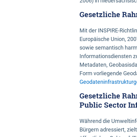
2006) in niedersächsis
Gesetzliche Rah
Mit der INSPIRE-Richtli
Europäische Union, 2007
sowie semantisch harmo
Informationsdiensten zu
Metadaten, Geobasisdate
Form vorliegende Geoda
Geodateninfrastrukturg
Gesetzliche Rah
Public Sector In
Während die Umweltinfo
Bürgern adressiert, zie