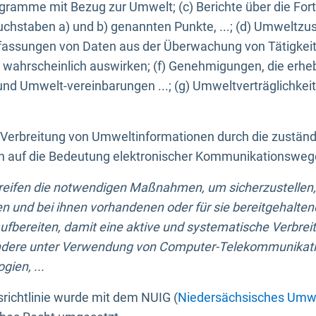
ogramme mit Bezug zur Umwelt; (c) Berichte über die Forts
hstaben a) und b) genannten Punkte, ...; (d) Umweltzusta
sungen von Daten aus der Überwachung von Tätigkeiten
wahrscheinlich auswirken; (f) Genehmigungen, die erhe
und Umwelt-vereinbarungen ...; (g) Umweltverträglichke
n Verbreitung von Umweltinformationen durch die zustän
lich auf die Bedeutung elektronischer Kommunikationswe
greifen die notwendigen Maßnahmen, um sicherzustellen,
n und bei ihnen vorhandenen oder für sie bereitgehalte
bereiten, damit eine aktive und systematische Verbreitu
ondere unter Verwendung von Computer-Telekommunikat
gien, ...
richtlinie wurde mit dem NUIG (
Niedersächsisches Umwe