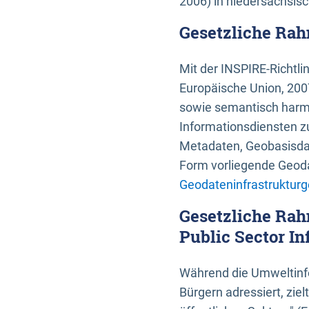
2006) in niedersächsis
Gesetzliche Rah
Mit der INSPIRE-Richtli
Europäische Union, 2007
sowie semantisch harmo
Informationsdiensten zu
Metadaten, Geobasisdate
Form vorliegende Geoda
Geodateninfrastrukturg
Gesetzliche Rah
Public Sector In
Während die Umweltinfo
Bürgern adressiert, zie