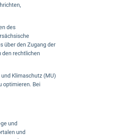
hrichten,
en des
ersächsische
es über den Zugang der
u den rechtlichen
e und Klimaschutz (MU)
u optimieren. Bei
ege und
rtalen und