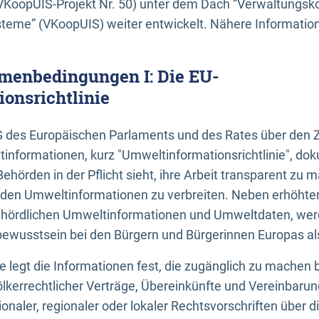
KoopUIS-Projekt Nr. 50) unter dem Dach “Verwaltungsk
eme” (VKoopUIS) weiter entwickelt. Nähere Informatione
menbedingungen I: Die EU-
onsrichtlinie
EG des Europäischen Parlaments und des Rates über den 
tinformationen, kurz "Umweltinformationsrichtlinie", dok
Behörden in der Pflicht sieht, ihre Arbeit transparent zu 
den Umweltinformationen zu verbreiten. Neben erhöhte
ördlichen Umweltinformationen und Umweltdaten, werd
wusstsein bei den Bürgern und Bürgerinnen Europas als 
inie legt die Informationen fest, die zugänglich zu machen 
völkerrechtlicher Verträge, Übereinkünfte und Vereinbaru
onaler, regionaler oder lokaler Rechtsvorschriften über di