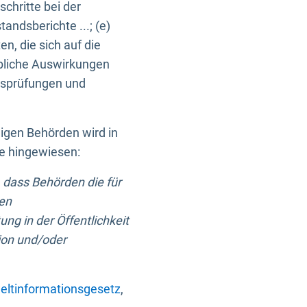
chritte bei der
ndsberichte ...; (e)
, die sich auf die
bliche Auswirkungen
itsprüfungen und
digen Behörden wird in
ge hingewiesen:
 dass Behörden die für
nen
ng in der Öffentlichkeit
ion und/oder
ltinformationsgesetz
,