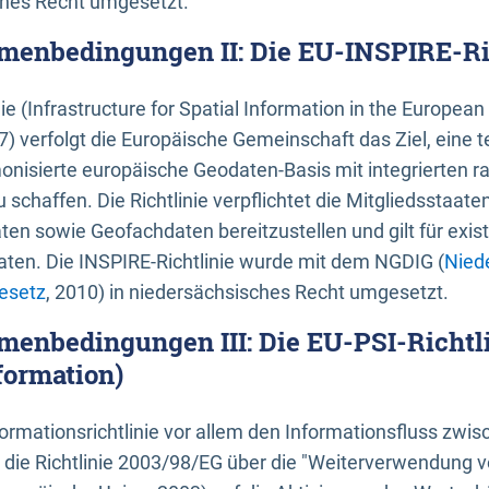
ches Recht umgesetzt.
menbedingungen II: Die EU-INSPIRE-Ri
nie (Infrastructure for Spatial Information in the Europe
) verfolgt die Europäische Gemeinschaft das Ziel, eine t
nisierte europäische Geodaten-Basis mit integrierten
 schaffen. Die Richtlinie verpflichtet die Mitgliedsstaate
n sowie Geofachdaten bereitzustellen und gilt für existi
ten. Die INSPIRE-Richtlinie wurde mit dem NGDIG (
Nied
esetz
, 2010) in niedersächsisches Recht umgesetzt.
menbedingungen III: Die EU-PSI-Richtli
formation)
rmationsrichtlinie vor allem den Informationsfluss zwi
lt die Richtlinie 2003/98/EG über die "Weiterverwendung 