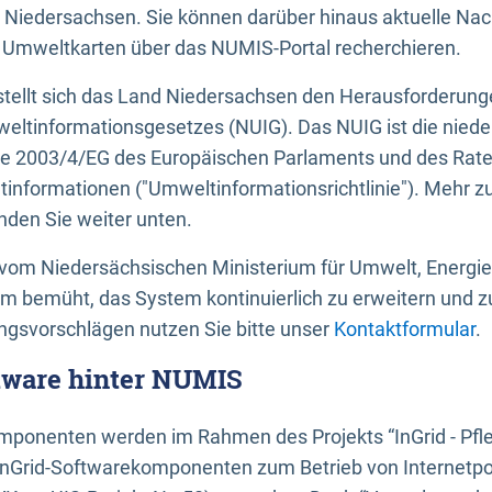
 Niedersachsen. Sie können darüber hinaus aktuelle Nac
mweltkarten über das NUMIS-Portal recherchieren.
tellt sich das Land Niedersachsen den Herausforderung
ltinformationsgesetzes (NUIG). Das NUIG ist die nied
ie 2003/4/EG des Europäischen Parlaments und des Rat
tinformationen ("Umweltinformationsrichtlinie"). Mehr z
den Sie weiter unten.
vom Niedersächsischen Ministerium für Umwelt, Energi
um bemüht, das System kontinuierlich zu erweitern und z
gsvorschlägen nutzen Sie bitte unser
Kontaktformular
.
ftware hinter NUMIS
ponenten werden im Rahmen des Projekts “InGrid - Pfl
InGrid-Softwarekomponenten zum Betrieb von Internetpo