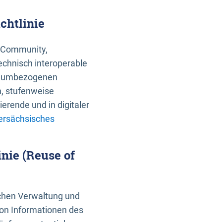
chtlinie
an Community,
echnisch interoperable
 raumbezogenen
n, stufenweise
erende und in digitaler
ersächsisches
nie (Reuse of
schen Verwaltung und
von Informationen des