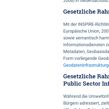
2006) in niedersächsis
Gesetzliche Rah
Mit der INSPIRE-Richtli
Europäische Union, 2007
sowie semantisch harmo
Informationsdiensten zu
Metadaten, Geobasisdate
Form vorliegende Geoda
Geodateninfrastrukturg
Gesetzliche Rah
Public Sector In
Während die Umweltinfo
Bürgern adressiert, zie