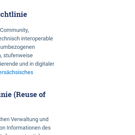
chtlinie
an Community,
echnisch interoperable
 raumbezogenen
n, stufenweise
erende und in digitaler
ersächsisches
nie (Reuse of
schen Verwaltung und
von Informationen des