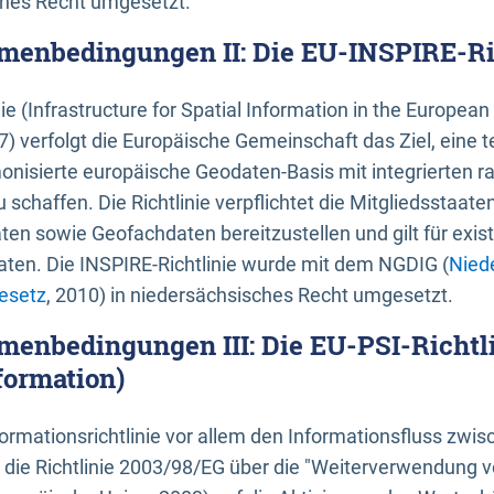
ches Recht umgesetzt.
menbedingungen II: Die EU-INSPIRE-Ri
nie (Infrastructure for Spatial Information in the Europe
) verfolgt die Europäische Gemeinschaft das Ziel, eine t
nisierte europäische Geodaten-Basis mit integrierten
 schaffen. Die Richtlinie verpflichtet die Mitgliedsstaate
n sowie Geofachdaten bereitzustellen und gilt für existi
ten. Die INSPIRE-Richtlinie wurde mit dem NGDIG (
Nied
esetz
, 2010) in niedersächsisches Recht umgesetzt.
menbedingungen III: Die EU-PSI-Richtli
formation)
rmationsrichtlinie vor allem den Informationsfluss zwi
lt die Richtlinie 2003/98/EG über die "Weiterverwendung 