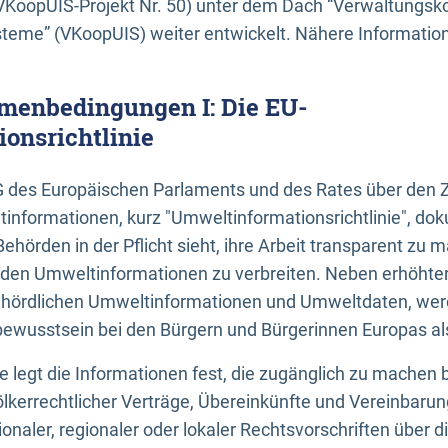
KoopUIS-Projekt Nr. 50) unter dem Dach “Verwaltungsk
eme” (VKoopUIS) weiter entwickelt. Nähere Informatione
menbedingungen I: Die EU-
onsrichtlinie
EG des Europäischen Parlaments und des Rates über den 
tinformationen, kurz "Umweltinformationsrichtlinie", dok
Behörden in der Pflicht sieht, ihre Arbeit transparent zu 
den Umweltinformationen zu verbreiten. Neben erhöhte
ördlichen Umweltinformationen und Umweltdaten, werd
wusstsein bei den Bürgern und Bürgerinnen Europas als 
inie legt die Informationen fest, die zugänglich zu machen 
völkerrechtlicher Verträge, Übereinkünfte und Vereinbaru
onaler, regionaler oder lokaler Rechtsvorschriften über di