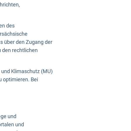
hrichten,
en des
ersächsische
es über den Zugang der
u den rechtlichen
e und Klimaschutz (MU)
u optimieren. Bei
ege und
rtalen und