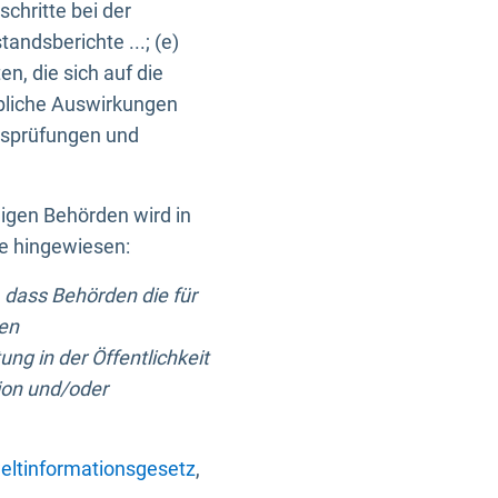
chritte bei der
ndsberichte ...; (e)
, die sich auf die
bliche Auswirkungen
itsprüfungen und
digen Behörden wird in
ge hingewiesen:
 dass Behörden die für
nen
ng in der Öffentlichkeit
ion und/oder
ltinformationsgesetz
,