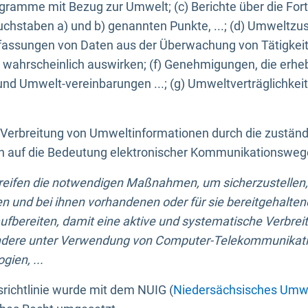
ogramme mit Bezug zur Umwelt; (c) Berichte über die Forts
hstaben a) und b) genannten Punkte, ...; (d) Umweltzusta
sungen von Daten aus der Überwachung von Tätigkeiten
wahrscheinlich auswirken; (f) Genehmigungen, die erhe
und Umwelt-vereinbarungen ...; (g) Umweltverträglichke
n Verbreitung von Umweltinformationen durch die zustän
lich auf die Bedeutung elektronischer Kommunikationswe
greifen die notwendigen Maßnahmen, um sicherzustellen,
n und bei ihnen vorhandenen oder für sie bereitgehalte
bereiten, damit eine aktive und systematische Verbreitu
ondere unter Verwendung von Computer-Telekommunikat
gien, ...
richtlinie wurde mit dem NUIG (
Niedersächsisches Umwe