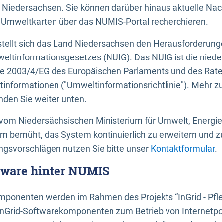
 Niedersachsen. Sie können darüber hinaus aktuelle Nac
mweltkarten über das NUMIS-Portal recherchieren.
tellt sich das Land Niedersachsen den Herausforderung
ltinformationsgesetzes (NUIG). Das NUIG ist die nied
ie 2003/4/EG des Europäischen Parlaments und des Rat
tinformationen ("Umweltinformationsrichtlinie"). Mehr z
den Sie weiter unten.
vom Niedersächsischen Ministerium für Umwelt, Energi
um bemüht, das System kontinuierlich zu erweitern und z
gsvorschlägen nutzen Sie bitte unser
Kontaktformular
.
ftware hinter NUMIS
ponenten werden im Rahmen des Projekts “InGrid - Pfl
InGrid-Softwarekomponenten zum Betrieb von Internetpo