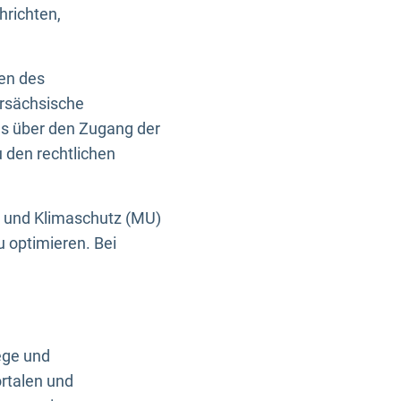
hrichten,
en des
ersächsische
es über den Zugang der
u den rechtlichen
e und Klimaschutz (MU)
u optimieren. Bei
ege und
rtalen und