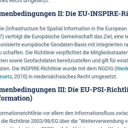
ches Recht umgesetzt.
menbedingungen II: Die EU-INSPIRE-Ri
nie (Infrastructure for Spatial Information in the Europe
) verfolgt die Europäische Gemeinschaft das Ziel, eine t
nisierte europäische Geodaten-Basis mit integrierten
 schaffen. Die Richtlinie verpflichtet die Mitgliedsstaate
n sowie Geofachdaten bereitzustellen und gilt für existi
ten. Die INSPIRE-Richtlinie wurde mit dem NGDIG (
Nied
esetz
, 2010) in niedersächsisches Recht umgesetzt.
menbedingungen III: Die EU-PSI-Richtli
formation)
rmationsrichtlinie vor allem den Informationsfluss zwi
lt die Richtlinie 2003/98/EG über die "Weiterverwendung 