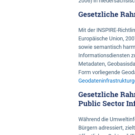
2006) in niedersächsis
Gesetzliche Rah
Mit der INSPIRE-Richtli
Europäische Union, 2007
sowie semantisch harmo
Informationsdiensten zu
Metadaten, Geobasisdate
Form vorliegende Geoda
Geodateninfrastrukturg
Gesetzliche Rah
Public Sector In
Während die Umweltinfo
Bürgern adressiert, zie