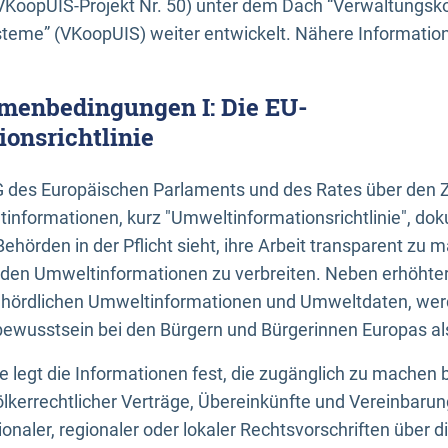
KoopUIS-Projekt Nr. 50) unter dem Dach “Verwaltungsk
eme” (VKoopUIS) weiter entwickelt. Nähere Informatione
menbedingungen I: Die EU-
onsrichtlinie
EG des Europäischen Parlaments und des Rates über den 
tinformationen, kurz "Umweltinformationsrichtlinie", dok
Behörden in der Pflicht sieht, ihre Arbeit transparent zu 
den Umweltinformationen zu verbreiten. Neben erhöhte
ördlichen Umweltinformationen und Umweltdaten, werd
wusstsein bei den Bürgern und Bürgerinnen Europas als 
inie legt die Informationen fest, die zugänglich zu machen 
völkerrechtlicher Verträge, Übereinkünfte und Vereinbaru
onaler, regionaler oder lokaler Rechtsvorschriften über di