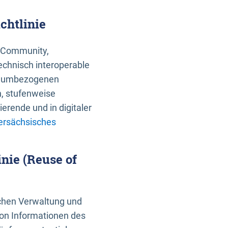
chtlinie
an Community,
echnisch interoperable
 raumbezogenen
n, stufenweise
erende und in digitaler
ersächsisches
nie (Reuse of
schen Verwaltung und
von Informationen des