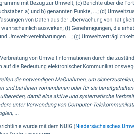
ogramme mit Bezug zur Umwelt; (c) Berichte über die Forts
hstaben a) und b) genannten Punkte, ...; (d) Umweltzusta
sungen von Daten aus der Überwachung von Tätigkeiten
wahrscheinlich auswirken; (f) Genehmigungen, die erhe
und Umwelt-vereinbarungen ...; (g) Umweltverträglichke
n Verbreitung von Umweltinformationen durch die zustän
lich auf die Bedeutung elektronischer Kommunikationswe
greifen die notwendigen Maßnahmen, um sicherzustellen,
n und bei ihnen vorhandenen oder für sie bereitgehalte
bereiten, damit eine aktive und systematische Verbreitu
ondere unter Verwendung von Computer-Telekommunikat
gien, ...
richtlinie wurde mit dem NUIG (
Niedersächsisches Umwe