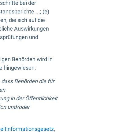
chritte bei der
ndsberichte ...; (e)
, die sich auf die
bliche Auswirkungen
itsprüfungen und
digen Behörden wird in
ge hingewiesen:
 dass Behörden die für
nen
ng in der Öffentlichkeit
ion und/oder
ltinformationsgesetz
,