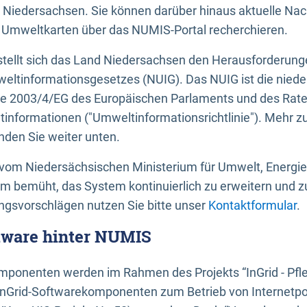
 Niedersachsen. Sie können darüber hinaus aktuelle Nac
mweltkarten über das NUMIS-Portal recherchieren.
tellt sich das Land Niedersachsen den Herausforderung
ltinformationsgesetzes (NUIG). Das NUIG ist die nied
ie 2003/4/EG des Europäischen Parlaments und des Rat
tinformationen ("Umweltinformationsrichtlinie"). Mehr z
den Sie weiter unten.
vom Niedersächsischen Ministerium für Umwelt, Energi
um bemüht, das System kontinuierlich zu erweitern und z
gsvorschlägen nutzen Sie bitte unser
Kontaktformular
.
ftware hinter NUMIS
ponenten werden im Rahmen des Projekts “InGrid - Pfl
InGrid-Softwarekomponenten zum Betrieb von Internetpo