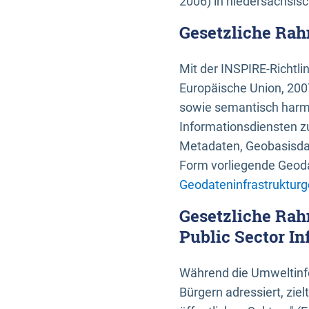
2006) in niedersächsis
Gesetzliche Rah
Mit der INSPIRE-Richtli
Europäische Union, 2007
sowie semantisch harmo
Informationsdiensten zu
Metadaten, Geobasisdate
Form vorliegende Geoda
Geodateninfrastrukturg
Gesetzliche Rah
Public Sector In
Während die Umweltinfo
Bürgern adressiert, zie