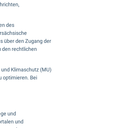
hrichten,
en des
ersächsische
es über den Zugang der
u den rechtlichen
e und Klimaschutz (MU)
u optimieren. Bei
ege und
rtalen und