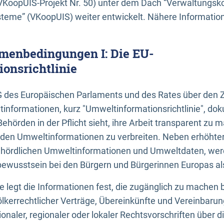
KoopUIS-Projekt Nr. 50) unter dem Dach “Verwaltungsk
eme” (VKoopUIS) weiter entwickelt. Nähere Informatione
menbedingungen I: Die EU-
onsrichtlinie
EG des Europäischen Parlaments und des Rates über den 
tinformationen, kurz "Umweltinformationsrichtlinie", dok
Behörden in der Pflicht sieht, ihre Arbeit transparent zu 
den Umweltinformationen zu verbreiten. Neben erhöhte
ördlichen Umweltinformationen und Umweltdaten, werd
wusstsein bei den Bürgern und Bürgerinnen Europas als 
inie legt die Informationen fest, die zugänglich zu machen 
völkerrechtlicher Verträge, Übereinkünfte und Vereinbaru
onaler, regionaler oder lokaler Rechtsvorschriften über di