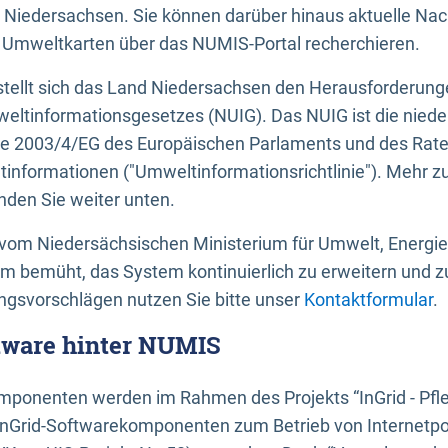
 Niedersachsen. Sie können darüber hinaus aktuelle Nac
mweltkarten über das NUMIS-Portal recherchieren.
tellt sich das Land Niedersachsen den Herausforderung
ltinformationsgesetzes (NUIG). Das NUIG ist die nied
ie 2003/4/EG des Europäischen Parlaments und des Rat
tinformationen ("Umweltinformationsrichtlinie"). Mehr z
den Sie weiter unten.
vom Niedersächsischen Ministerium für Umwelt, Energi
um bemüht, das System kontinuierlich zu erweitern und z
gsvorschlägen nutzen Sie bitte unser
Kontaktformular
.
ftware hinter NUMIS
ponenten werden im Rahmen des Projekts “InGrid - Pfl
InGrid-Softwarekomponenten zum Betrieb von Internetpo