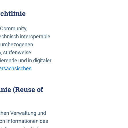
chtlinie
an Community,
echnisch interoperable
 raumbezogenen
n, stufenweise
erende und in digitaler
ersächsisches
nie (Reuse of
schen Verwaltung und
von Informationen des