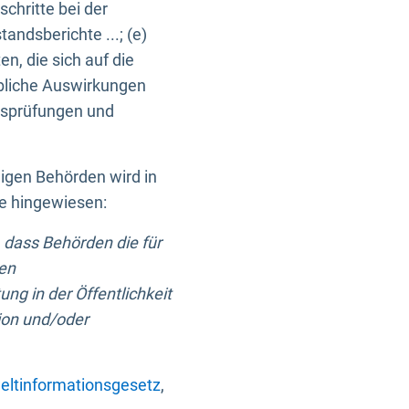
chritte bei der
ndsberichte ...; (e)
, die sich auf die
bliche Auswirkungen
itsprüfungen und
digen Behörden wird in
ge hingewiesen:
 dass Behörden die für
nen
ng in der Öffentlichkeit
ion und/oder
ltinformationsgesetz
,