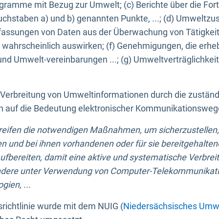
ogramme mit Bezug zur Umwelt; (c) Berichte über die Forts
hstaben a) und b) genannten Punkte, ...; (d) Umweltzusta
sungen von Daten aus der Überwachung von Tätigkeiten
wahrscheinlich auswirken; (f) Genehmigungen, die erhe
und Umwelt-vereinbarungen ...; (g) Umweltverträglichke
n Verbreitung von Umweltinformationen durch die zustän
lich auf die Bedeutung elektronischer Kommunikationswe
greifen die notwendigen Maßnahmen, um sicherzustellen,
n und bei ihnen vorhandenen oder für sie bereitgehalte
bereiten, damit eine aktive und systematische Verbreitu
ondere unter Verwendung von Computer-Telekommunikat
gien, ...
richtlinie wurde mit dem NUIG (
Niedersächsisches Umwe