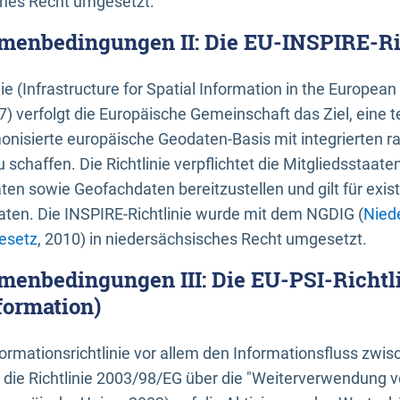
ches Recht umgesetzt.
menbedingungen II: Die EU-INSPIRE-Ri
nie (Infrastructure for Spatial Information in the Europe
) verfolgt die Europäische Gemeinschaft das Ziel, eine t
nisierte europäische Geodaten-Basis mit integrierten
 schaffen. Die Richtlinie verpflichtet die Mitgliedsstaate
n sowie Geofachdaten bereitzustellen und gilt für existi
ten. Die INSPIRE-Richtlinie wurde mit dem NGDIG (
Nied
esetz
, 2010) in niedersächsisches Recht umgesetzt.
menbedingungen III: Die EU-PSI-Richtli
formation)
rmationsrichtlinie vor allem den Informationsfluss zwi
lt die Richtlinie 2003/98/EG über die "Weiterverwendung 