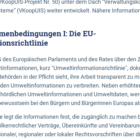
KoopUIS-Projekt Nr. 50) unter dem Dach “Verwaltungsk
eme” (VKoopUIS) weiter entwickelt. Nähere Informatione
menbedingungen I: Die EU-
onsrichtlinie
EG des Europäischen Parlaments und des Rates über den 
tinformationen, kurz "Umweltinformationsrichtlinie", dok
Behörden in der Pflicht sieht, ihre Arbeit transparent zu 
den Umweltinformationen zu verbreiten. Neben erhöhte
ördlichen Umweltinformationen und Umweltdaten, werd
wusstsein bei den Bürgern und Bürgerinnen Europas als 
inie legt die Informationen fest, die zugänglich zu machen 
völkerrechtlicher Verträge, Übereinkünfte und Vereinbaru
onaler, regionaler oder lokaler Rechtsvorschriften über di