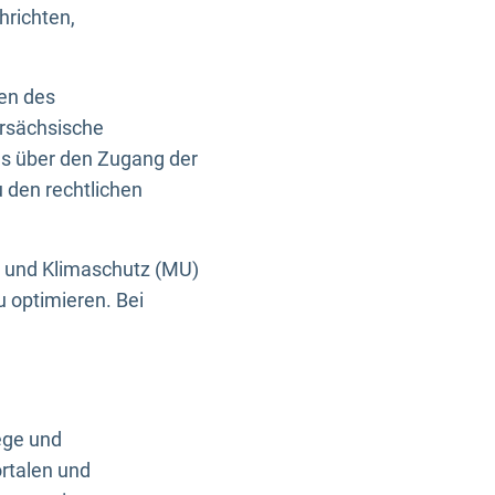
hrichten,
en des
ersächsische
es über den Zugang der
u den rechtlichen
e und Klimaschutz (MU)
u optimieren. Bei
ege und
rtalen und