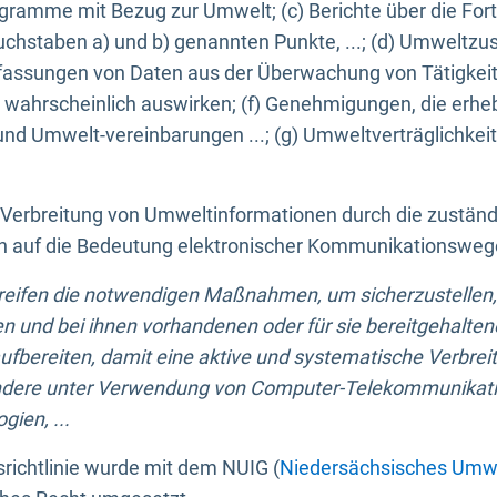
ogramme mit Bezug zur Umwelt; (c) Berichte über die Forts
hstaben a) und b) genannten Punkte, ...; (d) Umweltzusta
sungen von Daten aus der Überwachung von Tätigkeiten
wahrscheinlich auswirken; (f) Genehmigungen, die erhe
und Umwelt-vereinbarungen ...; (g) Umweltverträglichke
n Verbreitung von Umweltinformationen durch die zustän
lich auf die Bedeutung elektronischer Kommunikationswe
greifen die notwendigen Maßnahmen, um sicherzustellen,
n und bei ihnen vorhandenen oder für sie bereitgehalte
bereiten, damit eine aktive und systematische Verbreitu
ondere unter Verwendung von Computer-Telekommunikat
gien, ...
richtlinie wurde mit dem NUIG (
Niedersächsisches Umwe