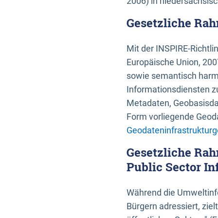
2006) in niedersächsis
Gesetzliche Rah
Mit der INSPIRE-Richtli
Europäische Union, 2007
sowie semantisch harmo
Informationsdiensten zu
Metadaten, Geobasisdate
Form vorliegende Geoda
Geodateninfrastrukturg
Gesetzliche Rah
Public Sector In
Während die Umweltinfo
Bürgern adressiert, zie