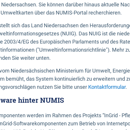
 Niedersachsen. Sie können darüber hinaus aktuelle Nac
mweltkarten über das NUMIS-Portal recherchieren.
tellt sich das Land Niedersachsen den Herausforderung
ltinformationsgesetzes (NUIG). Das NUIG ist die nied
ie 2003/4/EG des Europäischen Parlaments und des Rat
tinformationen ("Umweltinformationsrichtlinie"). Mehr z
den Sie weiter unten.
vom Niedersächsischen Ministerium für Umwelt, Energi
um bemüht, das System kontinuierlich zu erweitern und z
gsvorschlägen nutzen Sie bitte unser
Kontaktformular
.
ftware hinter NUMIS
ponenten werden im Rahmen des Projekts “InGrid - Pfl
InGrid-Softwarekomponenten zum Betrieb von Internetpo