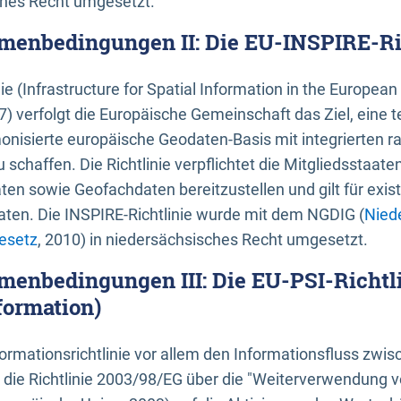
ches Recht umgesetzt.
menbedingungen II: Die EU-INSPIRE-Ri
nie (Infrastructure for Spatial Information in the Europe
) verfolgt die Europäische Gemeinschaft das Ziel, eine t
nisierte europäische Geodaten-Basis mit integrierten
 schaffen. Die Richtlinie verpflichtet die Mitgliedsstaate
n sowie Geofachdaten bereitzustellen und gilt für existi
ten. Die INSPIRE-Richtlinie wurde mit dem NGDIG (
Nied
esetz
, 2010) in niedersächsisches Recht umgesetzt.
menbedingungen III: Die EU-PSI-Richtli
formation)
rmationsrichtlinie vor allem den Informationsfluss zwi
lt die Richtlinie 2003/98/EG über die "Weiterverwendung 