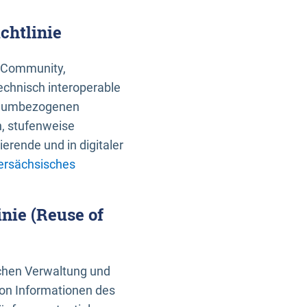
chtlinie
an Community,
echnisch interoperable
 raumbezogenen
n, stufenweise
erende und in digitaler
ersächsisches
nie (Reuse of
schen Verwaltung und
von Informationen des