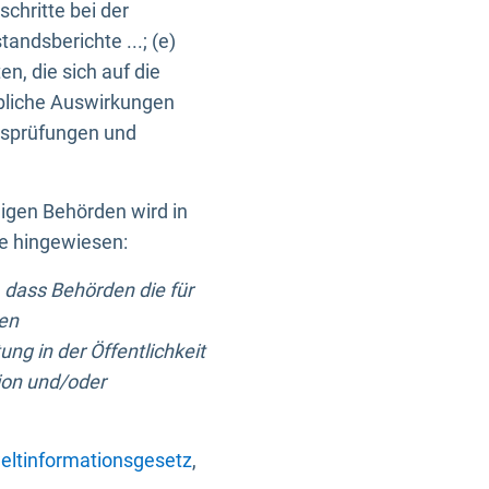
chritte bei der
ndsberichte ...; (e)
, die sich auf die
bliche Auswirkungen
itsprüfungen und
digen Behörden wird in
ge hingewiesen:
 dass Behörden die für
nen
ng in der Öffentlichkeit
ion und/oder
ltinformationsgesetz
,