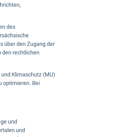
hrichten,
en des
ersächsische
es über den Zugang der
u den rechtlichen
e und Klimaschutz (MU)
u optimieren. Bei
ege und
rtalen und