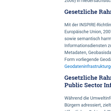
2006) in niedersächsis
Gesetzliche Rah
Mit der INSPIRE-Richtli
Europäische Union, 2007
sowie semantisch harmo
Informationsdiensten zu
Metadaten, Geobasisdate
Form vorliegende Geoda
Geodateninfrastrukturg
Gesetzliche Rah
Public Sector In
Während die Umweltinfo
Bürgern adressiert, zie