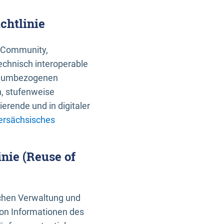
chtlinie
an Community,
echnisch interoperable
 raumbezogenen
n, stufenweise
erende und in digitaler
ersächsisches
nie (Reuse of
schen Verwaltung und
von Informationen des