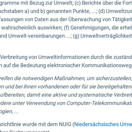
ogramme mit Bezug zur Umwelt; (c) Berichte über die Forts
hstaben a) und b) genannten Punkte, ...; (d) Umweltzusta
sungen von Daten aus der Überwachung von Tätigkeiten
wahrscheinlich auswirken; (f) Genehmigungen, die erhe
und Umwelt-vereinbarungen ...; (g) Umweltverträglichke
n Verbreitung von Umweltinformationen durch die zustän
lich auf die Bedeutung elektronischer Kommunikationswe
greifen die notwendigen Maßnahmen, um sicherzustellen,
n und bei ihnen vorhandenen oder für sie bereitgehalte
bereiten, damit eine aktive und systematische Verbreitu
ondere unter Verwendung von Computer-Telekommunikat
gien, ...
richtlinie wurde mit dem NUIG (
Niedersächsisches Umwe