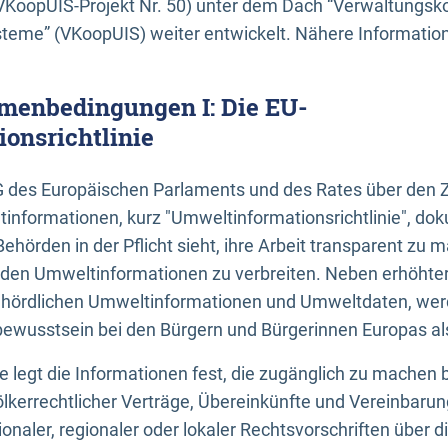
KoopUIS-Projekt Nr. 50) unter dem Dach “Verwaltungsk
eme” (VKoopUIS) weiter entwickelt. Nähere Informatione
menbedingungen I: Die EU-
onsrichtlinie
EG des Europäischen Parlaments und des Rates über den 
tinformationen, kurz "Umweltinformationsrichtlinie", dok
Behörden in der Pflicht sieht, ihre Arbeit transparent zu 
den Umweltinformationen zu verbreiten. Neben erhöhte
ördlichen Umweltinformationen und Umweltdaten, werd
wusstsein bei den Bürgern und Bürgerinnen Europas als 
inie legt die Informationen fest, die zugänglich zu machen 
völkerrechtlicher Verträge, Übereinkünfte und Vereinbaru
onaler, regionaler oder lokaler Rechtsvorschriften über di