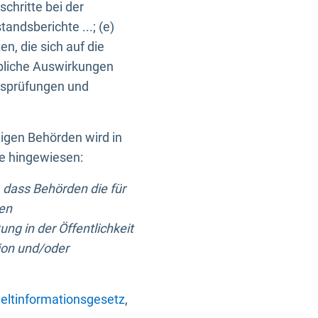
chritte bei der
ndsberichte ...; (e)
, die sich auf die
bliche Auswirkungen
itsprüfungen und
digen Behörden wird in
ge hingewiesen:
 dass Behörden die für
nen
ng in der Öffentlichkeit
ion und/oder
ltinformationsgesetz
,