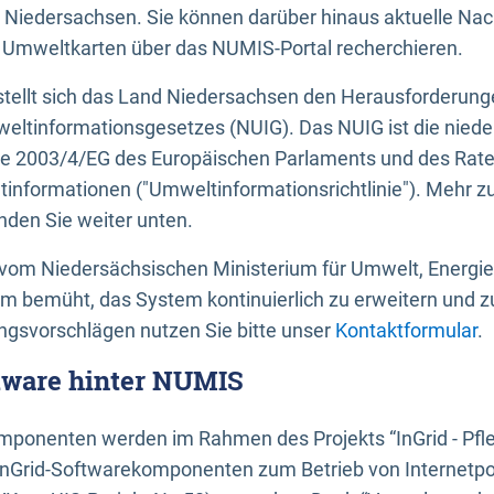
 Niedersachsen. Sie können darüber hinaus aktuelle Nac
mweltkarten über das NUMIS-Portal recherchieren.
tellt sich das Land Niedersachsen den Herausforderung
ltinformationsgesetzes (NUIG). Das NUIG ist die nied
ie 2003/4/EG des Europäischen Parlaments und des Rat
tinformationen ("Umweltinformationsrichtlinie"). Mehr z
den Sie weiter unten.
vom Niedersächsischen Ministerium für Umwelt, Energi
um bemüht, das System kontinuierlich zu erweitern und z
gsvorschlägen nutzen Sie bitte unser
Kontaktformular
.
ftware hinter NUMIS
ponenten werden im Rahmen des Projekts “InGrid - Pfl
InGrid-Softwarekomponenten zum Betrieb von Internetpo