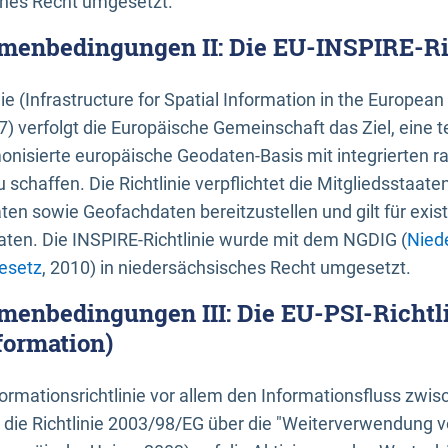
ches Recht umgesetzt.
menbedingungen II: Die EU-INSPIRE-Ri
nie (Infrastructure for Spatial Information in the Europe
) verfolgt die Europäische Gemeinschaft das Ziel, eine t
nisierte europäische Geodaten-Basis mit integrierten
 schaffen. Die Richtlinie verpflichtet die Mitgliedsstaate
n sowie Geofachdaten bereitzustellen und gilt für existi
ten. Die INSPIRE-Richtlinie wurde mit dem NGDIG (
Nied
esetz
, 2010) in niedersächsisches Recht umgesetzt.
menbedingungen III: Die EU-PSI-Richtli
formation)
rmationsrichtlinie vor allem den Informationsfluss zwi
lt die Richtlinie 2003/98/EG über die "Weiterverwendung 