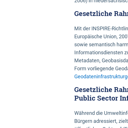
2006) in niedersächsis
Gesetzliche Rah
Mit der INSPIRE-Richtli
Europäische Union, 2007
sowie semantisch harmo
Informationsdiensten zu
Metadaten, Geobasisdate
Form vorliegende Geoda
Geodateninfrastrukturg
Gesetzliche Rah
Public Sector In
Während die Umweltinfo
Bürgern adressiert, zie