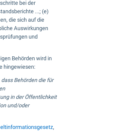
chritte bei der
ndsberichte ...; (e)
, die sich auf die
bliche Auswirkungen
itsprüfungen und
digen Behörden wird in
ge hingewiesen:
 dass Behörden die für
nen
ng in der Öffentlichkeit
ion und/oder
ltinformationsgesetz
,