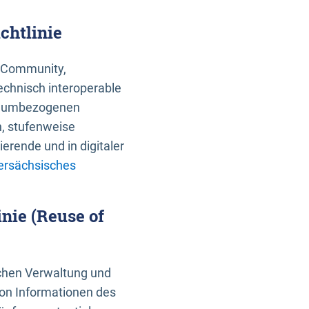
chtlinie
an Community,
echnisch interoperable
 raumbezogenen
n, stufenweise
erende und in digitaler
ersächsisches
nie (Reuse of
schen Verwaltung und
von Informationen des