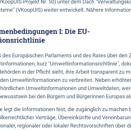
KoopUIS-Projekt Nr. 50) unter dem Dach “Verwaltungsk
eme” (VKoopUIS) weiter entwickelt. Nähere Informatione
menbedingungen I: Die EU-
onsrichtlinie
EG des Europäischen Parlaments und des Rates über den 
tinformationen, kurz "Umweltinformationsrichtlinie", dok
Behörden in der Pflicht sieht, ihre Arbeit transparent zu 
den Umweltinformationen zu verbreiten. Neben erhöhte
ördlichen Umweltinformationen und Umweltdaten, werd
wusstsein bei den Bürgern und Bürgerinnen Europas als 
inie legt die Informationen fest, die zugänglich zu machen 
völkerrechtlicher Verträge, Übereinkünfte und Vereinbaru
onaler, regionaler oder lokaler Rechtsvorschriften über di