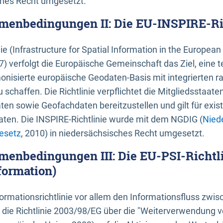
ches Recht umgesetzt.
menbedingungen II: Die EU-INSPIRE-Ri
nie (Infrastructure for Spatial Information in the Europe
) verfolgt die Europäische Gemeinschaft das Ziel, eine t
nisierte europäische Geodaten-Basis mit integrierten
 schaffen. Die Richtlinie verpflichtet die Mitgliedsstaate
n sowie Geofachdaten bereitzustellen und gilt für existi
ten. Die INSPIRE-Richtlinie wurde mit dem NGDIG (
Nied
esetz
, 2010) in niedersächsisches Recht umgesetzt.
menbedingungen III: Die EU-PSI-Richtli
formation)
rmationsrichtlinie vor allem den Informationsfluss zwi
lt die Richtlinie 2003/98/EG über die "Weiterverwendung 