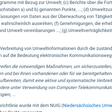
ogramme mit Bezug zur Umwelt; (c) Berichte über die Forts
hstaben a) und b) genannten Punkte, ...; (d) Umweltzusta
sungen von Daten aus der Überwachung von Tätigkeiten
wahrscheinlich auswirken; (f) Genehmigungen, die erhe
und Umwelt-vereinbarungen ...; (g) Umweltverträglichke
n Verbreitung von Umweltinformationen durch die zustän
lich auf die Bedeutung elektronischer Kommunikationswe
greifen die notwendigen Maßnahmen, um sicherzustellen,
n und bei ihnen vorhandenen oder für sie bereitgehalte
bereiten, damit eine aktive und systematische Verbreitu
ondere unter Verwendung von Computer-Telekommunikat
gien, ...
richtlinie wurde mit dem NUIG (
Niedersächsisches Umwe