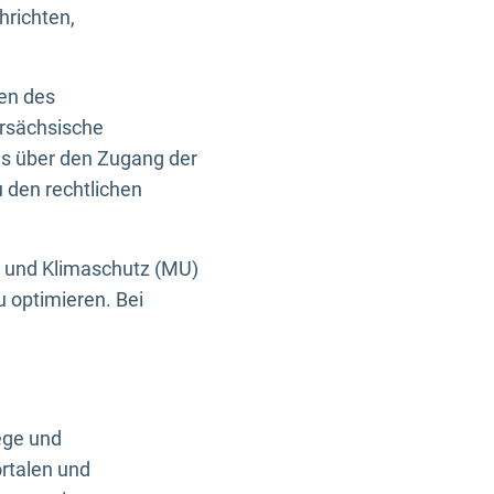
hrichten,
en des
ersächsische
es über den Zugang der
u den rechtlichen
e und Klimaschutz (MU)
u optimieren. Bei
ege und
rtalen und