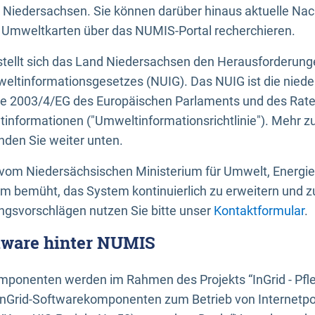
 Niedersachsen. Sie können darüber hinaus aktuelle Nac
mweltkarten über das NUMIS-Portal recherchieren.
tellt sich das Land Niedersachsen den Herausforderung
ltinformationsgesetzes (NUIG). Das NUIG ist die nied
ie 2003/4/EG des Europäischen Parlaments und des Rat
tinformationen ("Umweltinformationsrichtlinie"). Mehr z
den Sie weiter unten.
vom Niedersächsischen Ministerium für Umwelt, Energi
um bemüht, das System kontinuierlich zu erweitern und z
gsvorschlägen nutzen Sie bitte unser
Kontaktformular
.
ftware hinter NUMIS
ponenten werden im Rahmen des Projekts “InGrid - Pfl
InGrid-Softwarekomponenten zum Betrieb von Internetpo