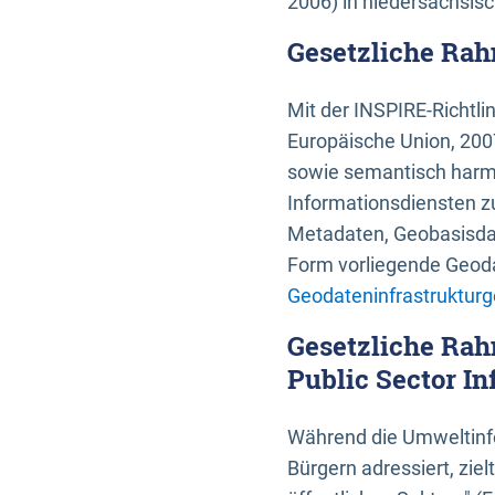
2006) in niedersächsis
Gesetzliche Rah
Mit der INSPIRE-Richtli
Europäische Union, 2007
sowie semantisch harmo
Informationsdiensten zu
Metadaten, Geobasisdate
Form vorliegende Geoda
Geodateninfrastrukturg
Gesetzliche Rah
Public Sector In
Während die Umweltinfo
Bürgern adressiert, zie