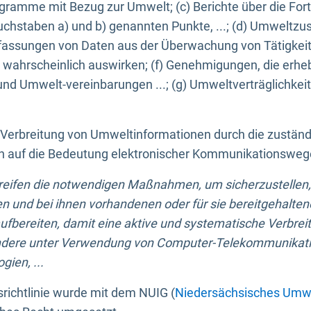
ogramme mit Bezug zur Umwelt; (c) Berichte über die Forts
hstaben a) und b) genannten Punkte, ...; (d) Umweltzusta
sungen von Daten aus der Überwachung von Tätigkeiten
wahrscheinlich auswirken; (f) Genehmigungen, die erhe
und Umwelt-vereinbarungen ...; (g) Umweltverträglichke
n Verbreitung von Umweltinformationen durch die zustän
lich auf die Bedeutung elektronischer Kommunikationswe
greifen die notwendigen Maßnahmen, um sicherzustellen,
n und bei ihnen vorhandenen oder für sie bereitgehalte
bereiten, damit eine aktive und systematische Verbreitu
ondere unter Verwendung von Computer-Telekommunikat
gien, ...
richtlinie wurde mit dem NUIG (
Niedersächsisches Umwe