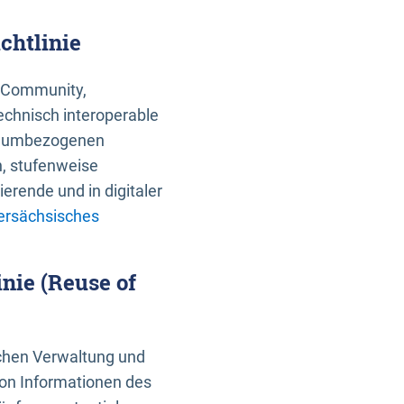
chtlinie
an Community,
echnisch interoperable
 raumbezogenen
n, stufenweise
erende und in digitaler
ersächsisches
nie (Reuse of
schen Verwaltung und
von Informationen des