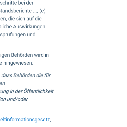
chritte bei der
ndsberichte ...; (e)
, die sich auf die
bliche Auswirkungen
itsprüfungen und
digen Behörden wird in
ge hingewiesen:
 dass Behörden die für
nen
ng in der Öffentlichkeit
ion und/oder
ltinformationsgesetz
,