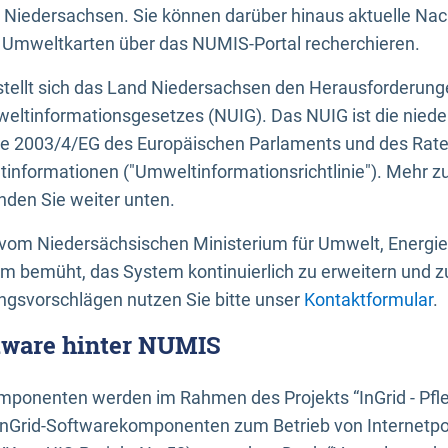
 Niedersachsen. Sie können darüber hinaus aktuelle Nac
mweltkarten über das NUMIS-Portal recherchieren.
tellt sich das Land Niedersachsen den Herausforderung
ltinformationsgesetzes (NUIG). Das NUIG ist die nied
ie 2003/4/EG des Europäischen Parlaments und des Rat
tinformationen ("Umweltinformationsrichtlinie"). Mehr z
den Sie weiter unten.
vom Niedersächsischen Ministerium für Umwelt, Energi
um bemüht, das System kontinuierlich zu erweitern und z
gsvorschlägen nutzen Sie bitte unser
Kontaktformular
.
ftware hinter NUMIS
ponenten werden im Rahmen des Projekts “InGrid - Pfl
InGrid-Softwarekomponenten zum Betrieb von Internetpo