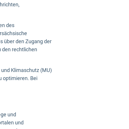
hrichten,
en des
ersächsische
es über den Zugang der
u den rechtlichen
e und Klimaschutz (MU)
u optimieren. Bei
ege und
rtalen und