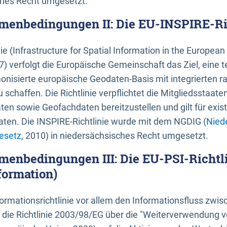
ches Recht umgesetzt.
menbedingungen II: Die EU-INSPIRE-Ri
nie (Infrastructure for Spatial Information in the Europe
) verfolgt die Europäische Gemeinschaft das Ziel, eine t
nisierte europäische Geodaten-Basis mit integrierten
 schaffen. Die Richtlinie verpflichtet die Mitgliedsstaate
n sowie Geofachdaten bereitzustellen und gilt für existi
ten. Die INSPIRE-Richtlinie wurde mit dem NGDIG (
Nied
esetz
, 2010) in niedersächsisches Recht umgesetzt.
menbedingungen III: Die EU-PSI-Richtli
formation)
rmationsrichtlinie vor allem den Informationsfluss zwi
lt die Richtlinie 2003/98/EG über die "Weiterverwendung 