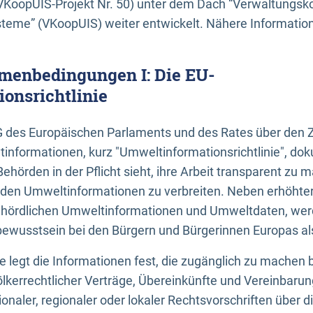
KoopUIS-Projekt Nr. 50) unter dem Dach “Verwaltungsk
eme” (VKoopUIS) weiter entwickelt. Nähere Informatione
menbedingungen I: Die EU-
onsrichtlinie
EG des Europäischen Parlaments und des Rates über den 
tinformationen, kurz "Umweltinformationsrichtlinie", dok
Behörden in der Pflicht sieht, ihre Arbeit transparent zu 
den Umweltinformationen zu verbreiten. Neben erhöhte
ördlichen Umweltinformationen und Umweltdaten, werd
wusstsein bei den Bürgern und Bürgerinnen Europas als 
inie legt die Informationen fest, die zugänglich zu machen 
völkerrechtlicher Verträge, Übereinkünfte und Vereinbaru
onaler, regionaler oder lokaler Rechtsvorschriften über di